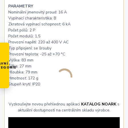
PARAMETRY
Nominální jmenovitý proud: 16 A
Vypínací charakteristika: B
Zkratová vypínací schopnost: 6 kA
Počet pólů: 2 P
Počet modulů: 1,5
Provozní napětí: 220 až 400 V AC
Typ připojení: se šrouby
Provozní teplota: -25 až +70 °C
Výška: 83 mm
AVNÍ
Šířka: 27 mm
TEGORIE
Hloubka: 79 mm
Hmotnost: 172 g
Stupeň krytí: IP20
Vyzkoušejte novou přehlednou aplikaci
KATALOG NOARK
s
aktuální dostupností na centrálním skladu výrobce.