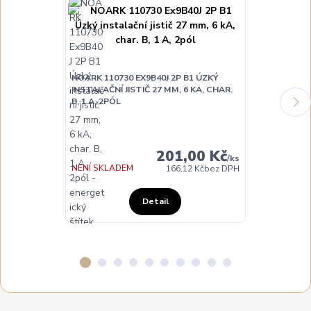
NOARK 110730 EX9B40J 2P B1 ÚZKÝ
NOARK 110731
INSTALAČNÍ JISTIČ 27 MM, 6 KA, CHAR.
INSTALAČNÍ JI
B, 1 A, 2PÓL
B, 2 A, 2PÓL
201,00 Kč
/
ks
NENÍ SKLADEM
NENÍ SKLADE
166,12 Kč
bez DPH
Detail