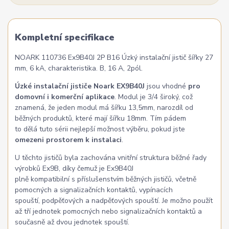
Kompletní specifikace
NOARK 110736 Ex9B40J 2P B16 Úzký instalační jistič šířky 27
mm, 6 kA, charakteristika. B, 16 A, 2pól.
Úzké instalační jističe Noark EX9B40J
jsou vhodné
pro
domovní i komerční aplikace
. Modul je 3/4 široký, což
znamená, že jeden modul má šířku 13,5mm, narozdíl od
běžných produktů, které mají šířku 18mm. Tím pádem
to dělá tuto sérii nejlepší možnost výběru, pokud jste
omezeni prostorem k instalaci
.
U těchto jističů byla zachována vnitřní struktura běžné řady
výrobků Ex9B, díky čemuž je Ex9B40J
plně kompatibilní s příslušenstvím běžných jističů, včetně
pomocných a signalizačních kontaktů, vypínacích
spouští, podpěťových a nadpěťových spouští. Je možno použít
až tří jednotek pomocných nebo signalizačních kontaktů a
současně až dvou jednotek spouští.