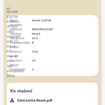
Číslo
Noark 110736
produktu:
EAN kód:
8592765107367
Výrobce:
Noark
Max.proud:
16 A
Charakteristika
B
zátěže:
Zkratový
6 kA
proud:
Svodový
AC
proud:
Počet pólů:
2
Ke stažení
Úzké jističe Noark.pdf