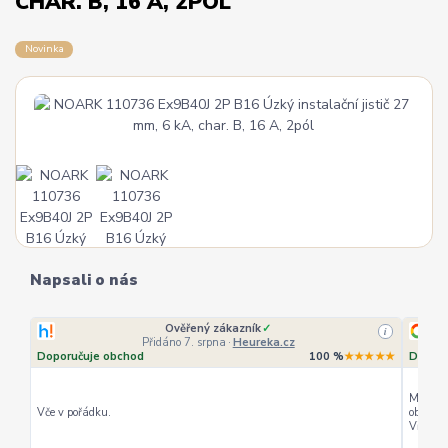
CHAR. B, 16 A, 2PÓL
Novinka
Napsali o nás
Ověřený zákazník
✓
i
Přidáno 7. srpna
·
Heureka.cz
Doporučuje obchod
100 %
★★★★★
Doporu
Můžu ho
Vče v pořádku.
objedná
Vřele d