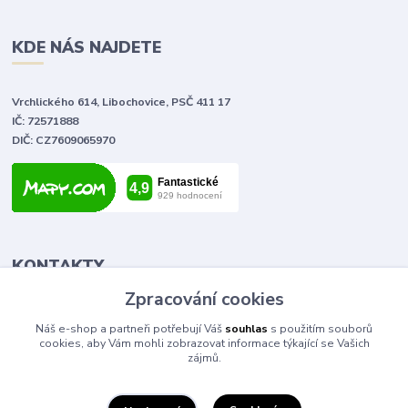
KDE NÁS NAJDETE
Vrchlického 614, Libochovice, PSČ 411 17
IČ: 72571888
DIČ: CZ7609065970
KONTAKTY
Zpracování cookies
Tomáš Vlček
Náš e-shop a partneři potřebují Váš
souhlas
s použitím souborů
+420 702 090 443
cookies, aby Vám mohli zobrazovat informace týkající se Vašich
volejte od 9,00 - 20,00 hod
zájmů.
info@elektromaterial.cz