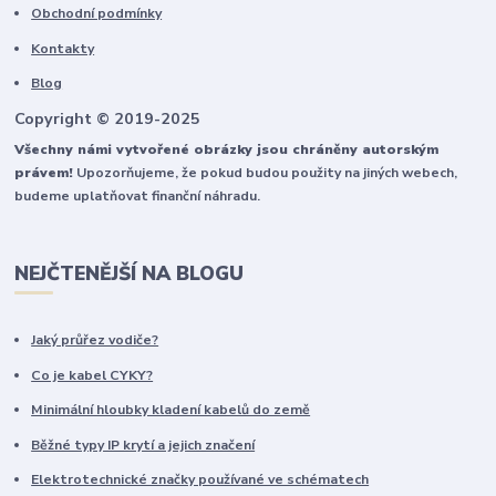
Obchodní podmínky
Kontakty
Blog
Copyright © 2019-2025
Všechny námi vytvořené obrázky jsou chráněny autorským
právem!
Upozorňujeme, že pokud budou použity na jiných webech,
budeme uplatňovat finanční náhradu.
NEJČTENĚJŠÍ NA BLOGU
Jaký průřez vodiče?
Co je kabel CYKY?
Minimální hloubky kladení kabelů do země
Běžné typy IP krytí a jejich značení
Elektrotechnické značky používané ve schématech