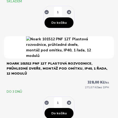
SKLADEM
Do košíku
NOARK 101512 PNF 12T PLASTOVÁ ROZVODNICE,
PRŮHLEDNÉ DVEŘE, MONTÁŽ POD OMÍTKU, IP40, 1 ŘADA,
12 MODULŮ
328,00 Kč
/
ks
271,07 Kč
bez DPH
DO 3 DNŮ
Do košíku