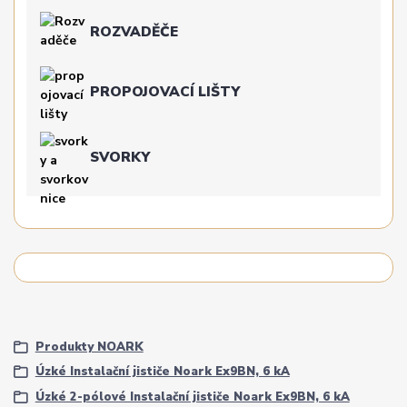
ROZVADĚČE
PROPOJOVACÍ LIŠTY
SVORKY
Produkty NOARK
Úzké Instalační jističe Noark Ex9BN, 6 kA
Úzké 2-pólové Instalační jističe Noark Ex9BN, 6 kA