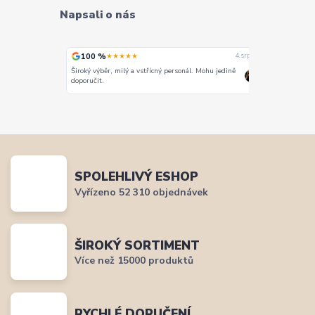
Napsali o nás
100 %
100 %
★★★★★
★
4. srpna
3. srpna
. Mohu jedině
Vše super
PERFEKTNÍ 
SPOLEHLIVÝ ESHOP
Vyřízeno 52 310 objednávek
ŠIROKÝ SORTIMENT
Více než 15000 produktů
RYCHLÉ DORUČENÍ