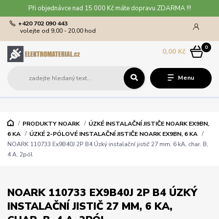
Při objednávce nad 15 000 Kč máte dopravu ZDARMA !!!
+420 702 090 443
volejte od 9,00 - 20,00 hod
0
0,00 Kč
Menu
PRODUKTY NOARK
ÚZKÉ INSTALAČNÍ JISTIČE NOARK EX9BN,
6 KA
ÚZKÉ 2-PÓLOVÉ INSTALAČNÍ JISTIČE NOARK EX9BN, 6 KA
NOARK 110733 Ex9B40J 2P B4 Úzký instalační jistič 27 mm, 6 kA, char. B,
4 A, 2pól
NOARK 110733 EX9B40J 2P B4 ÚZKÝ
INSTALAČNÍ JISTIČ 27 MM, 6 KA,