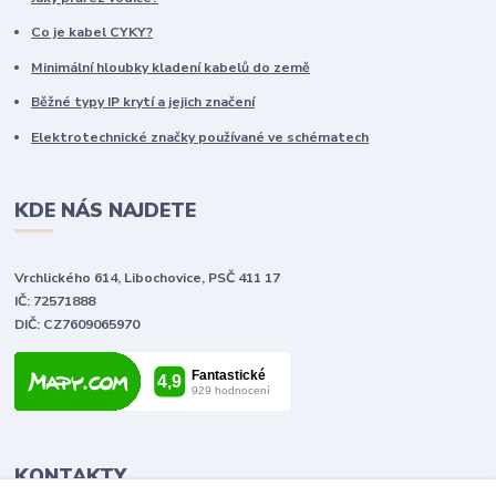
Co je kabel CYKY?
Minimální hloubky kladení kabelů do země
Běžné typy IP krytí a jejich značení
Elektrotechnické značky používané ve schématech
KDE NÁS NAJDETE
Vrchlického 614, Libochovice, PSČ 411 17
IČ: 72571888
DIČ: CZ7609065970
KONTAKTY