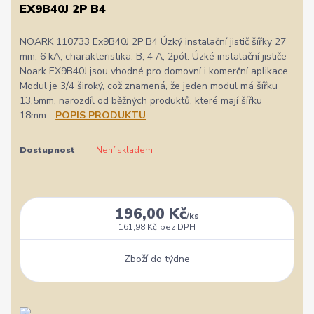
EX9B40J 2P B4
NOARK 110733 Ex9B40J 2P B4 Úzký instalační jistič šířky 27
mm, 6 kA, charakteristika. B, 4 A, 2pól. Úzké instalační jističe
Noark EX9B40J jsou vhodné pro domovní i komerční aplikace.
Modul je 3/4 široký, což znamená, že jeden modul má šířku
13,5mm, narozdíl od běžných produktů, které mají šířku
18mm...
POPIS PRODUKTU
Dostupnost
Není skladem
196,00 Kč
/
ks
161,98 Kč
bez DPH
Zboží do týdne