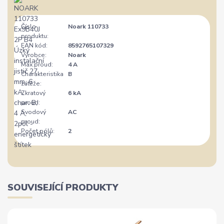
Číslo
Noark 110733
produktu:
EAN kód:
8592765107329
Výrobce:
Noark
Max.proud:
4 A
Charakteristika
B
zátěže:
Zkratový
6 kA
proud:
Svodový
AC
proud:
Počet pólů:
2
SOUVISEJÍCÍ PRODUKTY