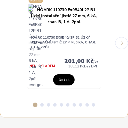
Novinka
Novinka
NOARK 110730 EX9B40J 2P B1 ÚZKÝ
NOARK 110731
INSTALAČNÍ JISTIČ 27 MM, 6 KA, CHAR.
INSTALAČNÍ JI
B, 1 A, 2PÓL
B, 2 A, 2PÓL
201,00 Kč
/
ks
NENÍ SKLADEM
NENÍ SKLADE
166,12 Kč
bez DPH
Detail