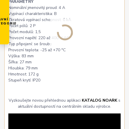
PARAMETRY
Nominální jmenovitý proud: 4 A
Vypínací charakteristika: B
Zkratová vypínací schopnost: 6 kA
AVNÍ
TEGORIE
Počet pólů: 2 P
Počet modulů: 1,5
Provozní napětí: 220 až 400 V AC
Typ připojení: se šrouby
Provozní teplota: -25 až +70 °C
Výška: 83 mm
Šířka: 27 mm
Hloubka: 79 mm
Hmotnost: 172 g
Stupeň krytí: IP20
Vyzkoušejte novou přehlednou aplikaci
KATALOG NOARK
s
aktuální dostupností na centrálním skladu výrobce.