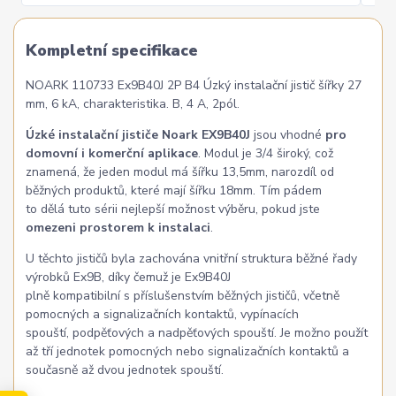
Kompletní specifikace
NOARK 110733 Ex9B40J 2P B4 Úzký instalační jistič šířky 27
mm, 6 kA, charakteristika. B, 4 A, 2pól.
Úzké instalační jističe Noark EX9B40J
jsou vhodné
pro
domovní i komerční aplikace
. Modul je 3/4 široký, což
znamená, že jeden modul má šířku 13,5mm, narozdíl od
běžných produktů, které mají šířku 18mm. Tím pádem
to dělá tuto sérii nejlepší možnost výběru, pokud jste
omezeni prostorem k instalaci
.
U těchto jističů byla zachována vnitřní struktura běžné řady
výrobků Ex9B, díky čemuž je Ex9B40J
plně kompatibilní s příslušenstvím běžných jističů, včetně
pomocných a signalizačních kontaktů, vypínacích
spouští, podpěťových a nadpěťových spouští. Je možno použít
až tří jednotek pomocných nebo signalizačních kontaktů a
současně až dvou jednotek spouští.