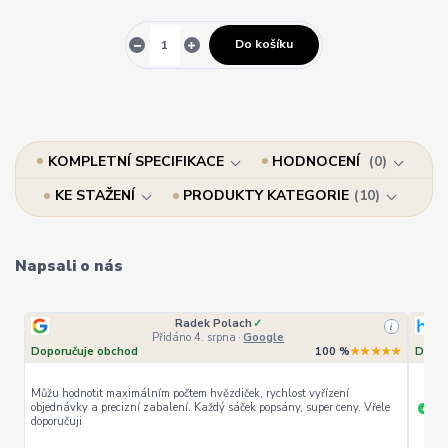
Do košíku
KOMPLETNÍ SPECIFIKACE
HODNOCENÍ
0
KE STAŽENÍ
PRODUKTY KATEGORIE
10
Napsali o nás
Ověřený zákazník
✓
i
i
Přidáno 4. srpna
·
Heureka.cz
★★
Doporučuje obchod
100 %
★★★★★
Dopor
le
rychlé vyřízení
ceny
Široký
+
+