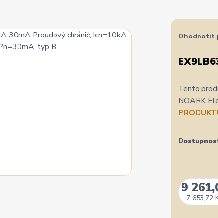
Ohodnotit 
EX9LB6
Tento produ
NOARK Elect
PRODUKT
Dostupnos
9 261,
7 653,72 