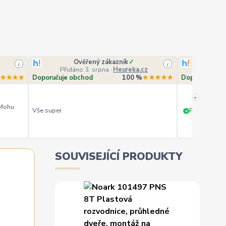
Ověřený zákazník
✓
O
i
i
Přidáno 3. srpna
·
Heureka.cz
Přidá
★★★★
Doporučuje obchod
100 %
★★★★★
Doporučuje o
»
 Mohu
Vše super
PERFEKTNÍ 
+
SOUVISEJÍCÍ PRODUKTY