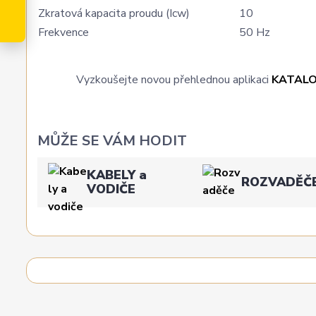
Zkratová kapacita proudu (Icw)
10
Frekvence
50 Hz
Vyzkoušejte novou přehlednou aplikaci
KATAL
MŮŽE SE VÁM HODIT
KABELY a
ROZVADĚČ
VODIČE