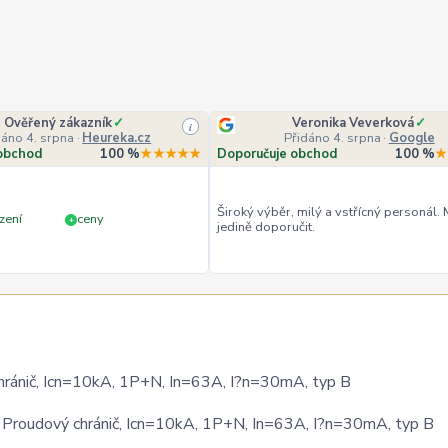
Ověřený zákazník
✓
Veronika Veverková
✓
i
dáno 4. srpna
·
Heureka.cz
Přidáno 4. srpna
·
Google
obchod
100 %
★★★★★
Doporučuje obchod
100 %
★
Široký výběr, milý a vstřícný personál.
zení
ceny
+
jedině doporučit.
nič, Icn=10kA, 1P+N, In=63A, I?n=30mA, typ B