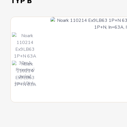
TYP B