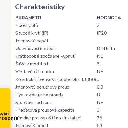
Charakteristiky
PARAMETR
HODNOTA
Počet pólů
2
Stupeň krytí (IP)
IP20
Jmenovité napětí
Upevňovací metoda
DIN lišta
Krátkodobé zpožděné vypnutí
NE
Šířka v modulech
3
Věstavěná hloubka
NE
Konstrukční velikost (podle DIN 43880)
3
Jmenovitý poruchový proud
0.3
Typ reziduálního proudu
B
Selektivní ochrana
NE
Přepěťová proudová kapacita
3
AVNÍ
Vhodné pro zapuštěnou instalaci
79
TEGORIE
Jmenovitý proud
63