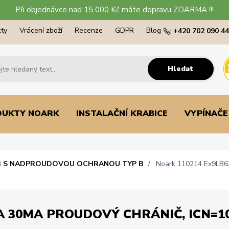
Při objednávce nad 15 000 Kč máte dopravu ZDARMA !!!
ty
Vrácení zboží
Recenze
GDPR
Blog
+420 702 090 4
Hledat
DUKTY NOARK
INSTALAČNÍ KRABICE
VYPÍNAČE
3 S NADPROUDOVOU OCHRANOU TYP B
Noark 110214 Ex9LB63 
 30MA PROUDOVÝ CHRÁNIČ, ICN=10K