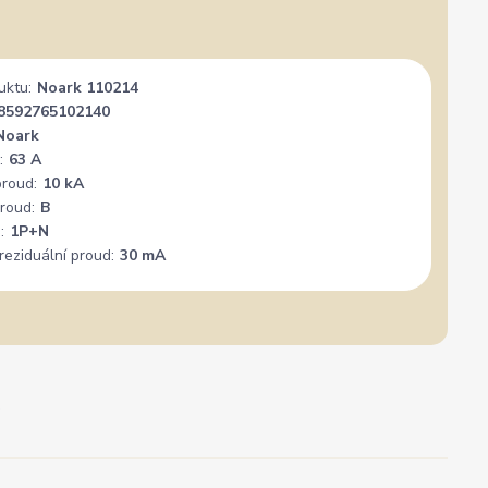
uktu:
Noark 110214
8592765102140
Noark
:
63 A
proud:
10 kA
roud:
B
:
1P+N
reziduální proud:
30 mA