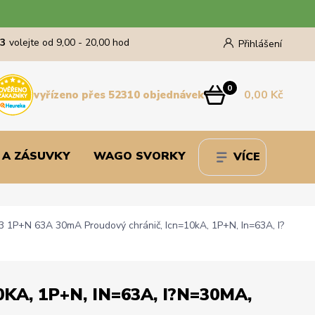
43
volejte od 9,00 - 20,00 hod
Přihlášení
0
0,00 Kč
vyřízeno přes 52310 objednávek
 A ZÁSUVKY
WAGO SVORKY
VÍCE
1P+N 63A 30mA Proudový chránič, Icn=10kA, 1P+N, In=63A, I?
A, 1P+N, IN=63A, I?N=30MA,