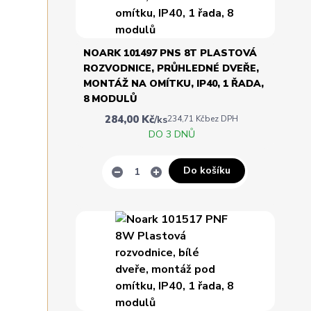
NOARK 101497 PNS 8T PLASTOVÁ
ROZVODNICE, PRŮHLEDNÉ DVEŘE,
MONTÁŽ NA OMÍTKU, IP40, 1 ŘADA,
8 MODULŮ
284,00 Kč
/
ks
234,71 Kč
bez DPH
DO 3 DNŮ
Do košíku