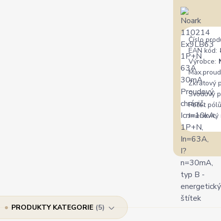
Číslo prod
EAN kód:
Výrobce:
Max.proud
Zkratový 
Svodový p
Počet pólů
Jmenovitý 
PRODUKTY KATEGORIE
5