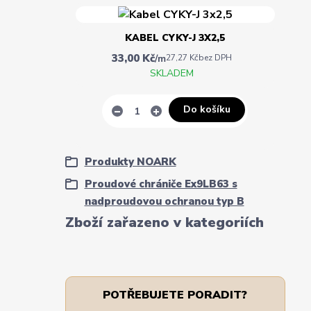
KABEL CYKY-J 3X2,5
33,00 Kč
/
m
27,27 Kč
bez DPH
SKLADEM
Do košíku
Produkty NOARK
Proudové chrániče Ex9LB63 s
nadproudovou ochranou typ B
Zboží zařazeno v kategoriích
POTŘEBUJETE PORADIT?