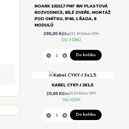
NOARK 101517 PNF 8W PLASTOVÁ
ROZVODNICE, BÍLÉ DVEŘE, MONTÁŽ
POD OMÍTKU, IP40, 1 ŘADA, 8
MODULŮ
280,00 Kč
/
ks
231,40 Kč
bez DPH
DO 3 DNŮ
Do košíku
KABEL CYKY-J 3X1,5
20,00 Kč
/
m
16,53 Kč
bez DPH
SKLADEM
Do košíku