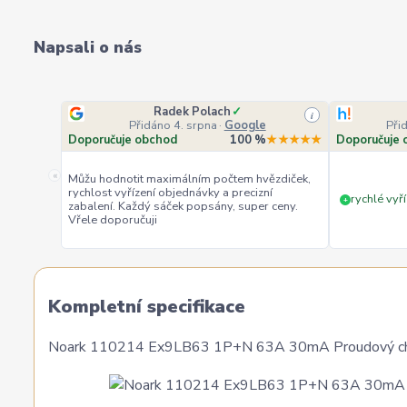
Napsali o nás
Radek Polach
✓
i
Přidáno 4. srpna
·
Google
Při
Doporučuje obchod
100 %
★★★★★
Doporučuje 
«
Můžu hodnotit maximálním počtem hvězdiček,
rychlost vyřízení objednávky a precizní
rychlé vyří
+
zabalení. Každý sáček popsány, super ceny.
Vřele doporučuji
Kompletní specifikace
Noark 110214 Ex9LB63 1P+N 63A 30mA Proudový chrá