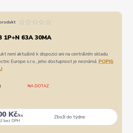
produkt
3 1P+N 63A 30MA
kt není aktuálně k dispozici ani na centrálním skladu
ric Europe s.r.o., jeho dostupnost je neznámá.
POPIS
U
t
NA DOTAZ
00 Kč
/
ks
Zboží do týdne
Kč
bez DPH