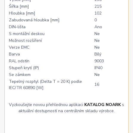
Šířka [mm]
215
Hloubka [mm]
102
Zabudovaná hloubka [mm]
0
DIN-lišta
Ano
S montážní deskou
Ne
Možnost rozšíření
Ne
Verze EMC
Ne
Barva
Bílý
RAL odstín
9003
Stupeň krytí (IP)
IP40
Se zámkem
Ne
Tepelný rozptyl (Delta T = 20 K) podle
16
IEC/TR 60890 [W]
Vyzkoušejte novou přehlednou aplikaci
KATALOG NOARK
s
aktuální dostupností na centrálním skladu výrobce.