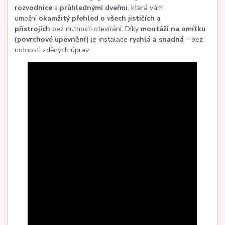
rozvodnice
s
průhlednými dveřmi
, která vám
umožní
okamžitý přehled o všech jističích a
přístrojích
bez nutnosti otevírání. Díky
montáži na omítku
(povrchové upevnění)
je instalace
rychlá a snadná
– bez
nutnosti zděných úprav.