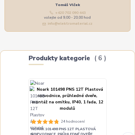
Tomáš Vlček
+420 702 090 443
volejte od 9,00 - 20,00 hod
info@elektromaterial.cz
Produkty kategorie
6
24 hodnocení
NOARK 101498 PNS 12T PLASTOVÁ
NOARK 10149
ROZVODNICE, PRŮHLEDNÉ DVEŘE,
ROZVODNICE,