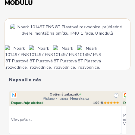
MODULŮ
Napsali o nás
Ověřený zákazník
✓
i
Přidáno 7. srpna
·
Heureka.cz
Doporučuje obchod
100 %
★★★★★
Doporu
Můžu ho
Vče v pořádku.
objedná
Vřele d