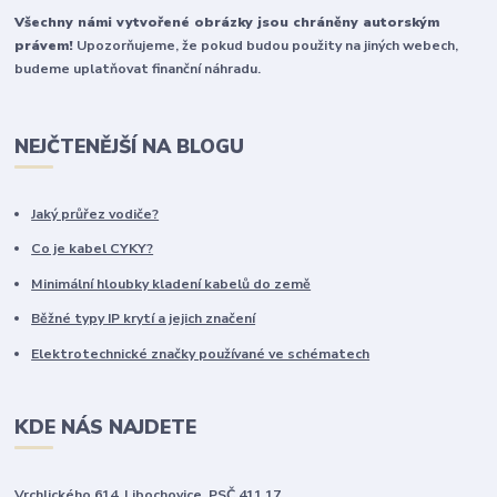
Všechny námi vytvořené obrázky jsou chráněny autorským
právem!
Upozorňujeme, že pokud budou použity na jiných webech,
budeme uplatňovat finanční náhradu.
NEJČTENĚJŠÍ NA BLOGU
Jaký průřez vodiče?
Co je kabel CYKY?
Minimální hloubky kladení kabelů do země
Běžné typy IP krytí a jejich značení
Elektrotechnické značky používané ve schématech
KDE NÁS NAJDETE
Vrchlického 614, Libochovice, PSČ 411 17