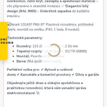
svorkovnici, čelní kryt, záslepky a upevňovací materiál
–
vše připraveno k okamžité instalaci. ✅
Elegantní bílý
design (RAL 9003)
–
Diskrétně zapadne
do každého
interiéru.
Technické parametry:
AVNÍ
TEGORIE
Rozměry:
215 (š) × 236 (v) × 102 (h) mm
Tepelný rozptyl:
16 W (podle IEC/TR 60890)
Montáž:
Povrchová (na omítku)
Barva:
Bílá (průhledné dveře)
Perfektní volba pro:
✔
Bytové a rodinné
domy
✔
Kanceláře a komerční prostory
✔
Dílny a garáže
Objednejte ještě dnes a získejte spolehlivou a
praktickou rozvodnici, která vám usnadní správu
elektroinstalace!
🚀