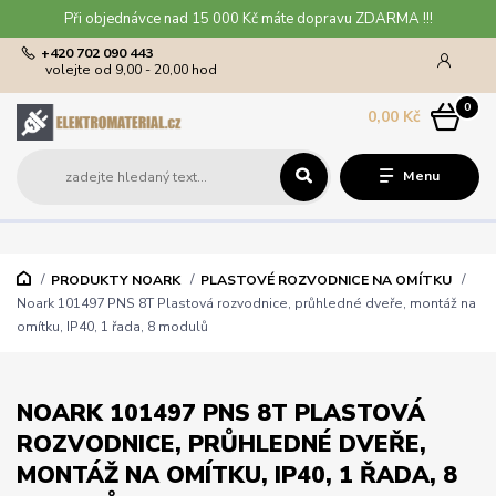
Při objednávce nad 15 000 Kč máte dopravu ZDARMA !!!
+420 702 090 443
volejte od 9,00 - 20,00 hod
0
0,00 Kč
Menu
PRODUKTY NOARK
PLASTOVÉ ROZVODNICE NA OMÍTKU
Noark 101497 PNS 8T Plastová rozvodnice, průhledné dveře, montáž na
omítku, IP40, 1 řada, 8 modulů
NOARK 101497 PNS 8T PLASTOVÁ
ROZVODNICE, PRŮHLEDNÉ DVEŘE,
MONTÁŽ NA OMÍTKU, IP40, 1 ŘADA, 8