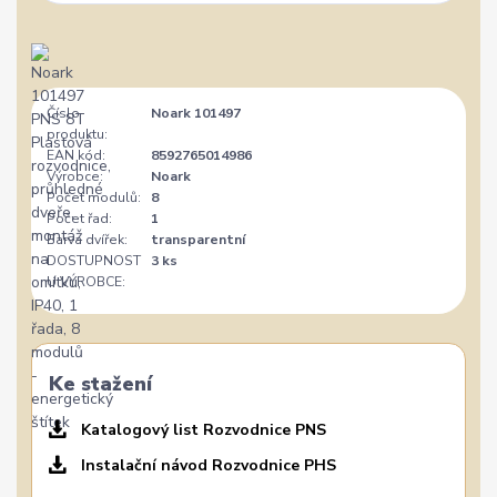
Číslo
Noark 101497
produktu:
EAN kód:
8592765014986
Výrobce:
Noark
Počet modulů:
8
Počet řad:
1
Barva dvířek:
transparentní
DOSTUPNOST
3 ks
U VÝROBCE:
Ke stažení
Katalogový list Rozvodnice PNS
Instalační návod Rozvodnice PHS