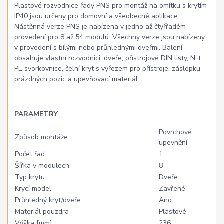
Plastové rozvodnice řady PNS pro montáž na omítku s krytím
IP40 jsou určeny pro domovní a všeobecné aplikace.
Nástěnná verze PNS je nabízena v jedno až čtyřřadém
provedení pro 8 až 54 modulů. Všechny verze jsou nabízeny
v provedení s bílými nebo průhlednými dveřmi. Balení
obsahuje vlastní rozvodnici, dveře, přístrojové DIN lišty, N +
PE svorkovnice, čelní kryt s výřezem pro přístroje, záslepku
prázdných pozic a upevňovací materiál.
PARAMETRY
Povrchové
Způsob montáže
upevnění
Počet řad
1
Šířka v modulech
8
Typ krytu
Dveře
Krycí model
Zavřené
Průhledný kryt/dveře
Ano
Materiál pouzdra
Plastové
Výška [mm]
236