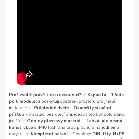
Proč zvolit právě tuto rozvodnici?
✅
Kapacita
–
1 řada
po 8 modulech
poskytují dostatek prostoru pro jmalé
instalace. ✅
Průhledné dveře
–
Okamžitý vizuální
přístup
k instalaci bez otevírání, ideální pro kontrolu stavu
jističů. ✅
Odolný plastový materiál
–
Lehká, ale pevná
konstrukce
s
IP40
(ochrana proti prachu a náhodnému
dotyku). ✅
Kompletní balení
– Obsahuje
DIN lišty, N+PE