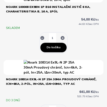
NOARK 100008 EX9BN 1P B16 INSTALAČNÍ JISTIČ 6 KA,
CHARAKTERISTIKA B, 16 A, 1PÓL
54,00 Kč
/
ks
44,63 Kč
bez DPH
SKLADEM
Do košíku
NOARK 108314 EX9L-N 2P 25A 30MA PROUDOVÝ CHRÁNIČ,
ICN=6KA, 2-PÓL, IN=25A, IΔN=30MA, TYP AC
641,00 Kč
/
ks
529,75 Kč
bez DPH
DO 3 DNŮ