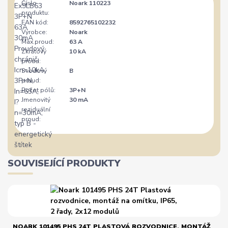
Číslo
Noark 110223
produktu:
EAN kód:
8592765102232
Výrobce:
Noark
Max.proud:
63 A
Zkratový
10 kA
proud:
Svodový
B
proud:
Počet pólů:
3P+N
Jmenovitý
30 mA
reziduální
proud:
SOUVISEJÍCÍ PRODUKTY
NOARK 101495 PHS 24T PLASTOVÁ ROZVODNICE, MONTÁŽ