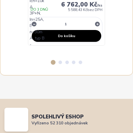
6 762,00 Kč
/
ks
DO 3 DNŮ
DO 3 DNŮ
5 588,43 Kč
bez DPH
Do košíku
SPOLEHLIVÝ ESHOP
Vyřízeno 52 310 objednávek