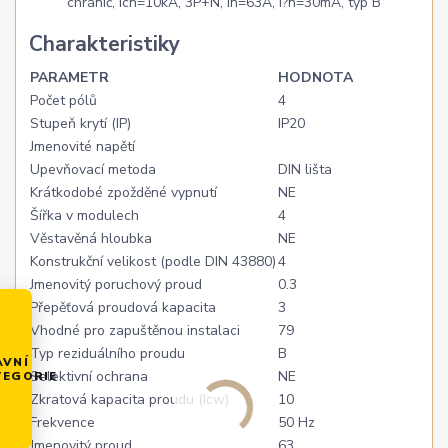
Charakteristiky
PARAMETR
HODNOTA
Počet pólů
4
Stupeň krytí (IP)
IP20
Jmenovité napětí
Upevňovací metoda
DIN lišta
Krátkodobé zpožděné vypnutí
NE
Šířka v modulech
4
Věstavěná hloubka
NE
Konstrukční velikost (podle DIN 43880)
4
Jmenovitý poruchový proud
0.3
Přepěťová proudová kapacita
3
Vhodné pro zapuštěnou instalaci
79
Typ reziduálního proudu
B
AVNÍ
Selektivní ochrana
NE
TEGORIE
Zkratová kapacita proudu (Icw)
10
Frekvence
50 Hz
Jmenovitý proud
63