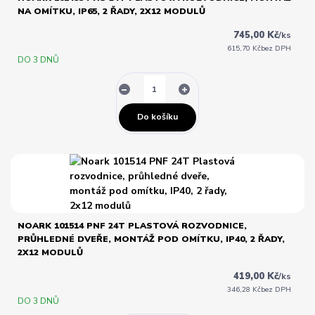
NA OMÍTKU, IP65, 2 ŘADY, 2X12 MODULŮ
745,00 Kč
/
ks
615,70 Kč
bez DPH
DO 3 DNŮ
Do košíku
NOARK 101514 PNF 24T PLASTOVÁ ROZVODNICE,
PRŮHLEDNÉ DVEŘE, MONTÁŽ POD OMÍTKU, IP40, 2 ŘADY,
2X12 MODULŮ
419,00 Kč
/
ks
346,28 Kč
bez DPH
DO 3 DNŮ