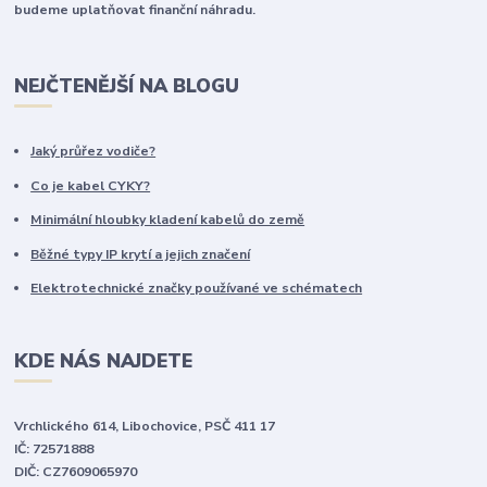
budeme uplatňovat finanční náhradu.
NEJČTENĚJŠÍ NA BLOGU
Jaký průřez vodiče?
Co je kabel CYKY?
Minimální hloubky kladení kabelů do země
Běžné typy IP krytí a jejich značení
Elektrotechnické značky používané ve schématech
KDE NÁS NAJDETE
Vrchlického 614, Libochovice, PSČ 411 17
IČ: 72571888
DIČ: CZ7609065970