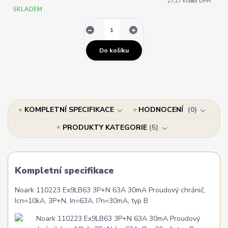
27,27 Kč
bez DPH
SKLADEM
Do košíku
KOMPLETNÍ SPECIFIKACE
HODNOCENÍ
0
PRODUKTY KATEGORIE
5
Kompletní specifikace
Noark 110223 Ex9LB63 3P+N 63A 30mA Proudový chránič,
Icn=10kA, 3P+N, In=63A, I?n=30mA, typ B