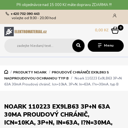
Při objednávce nad 15 000 Kč máte dopravu ZDARMA !!!
+420 702 090 443
volejte od 9,00 - 20,00 hod
0
0,00 Kč
Menu
PRODUKTY NOARK
PROUDOVÉ CHRÁNIČE EX9LB63 S
NADPROUDOVOU OCHRANOU TYP B
Noark 110223 Ex9LB63 3P+N
63A 30mA Proudový chránič, Icn=10kA, 3P+N, In=63A, I?n=30mA, typ B
NOARK 110223 EX9LB63 3P+N 63A
30MA PROUDOVÝ CHRÁNIČ,
ICN=10KA, 3P+N, IN=63A, I?N=30MA,