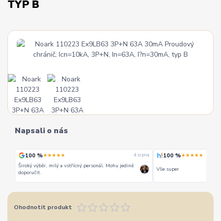
TYP B
Napsali o nás
100 %
100 %
★★★★★
★★★★★
 srpna
4. srpna
Široký výběr, milý a vstřícný personál. Mohu jedině
Vše super
doporučit.
Ohodnotit produkt