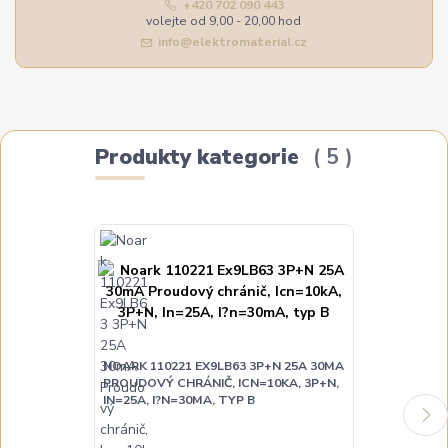
+420 702 090 443
volejte od 9,00 - 20,00 hod
info@elektromaterial.cz
Produkty kategorie
5
NOARK 110221 EX9LB63 3P+N 25A 30MA
PROUDOVÝ CHRÁNIČ, ICN=10KA, 3P+N,
NOARK 11022
IN=25A, I?N=30MA, TYP B
PROUDOVÝ CH
IN=40A, I?N=