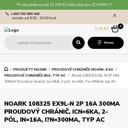
Při objednávce nad 15 000 Kč máte dopravu ZDARMA !!!
+420 702 090 443
volejte od 9,00 - 20,00 hod
0
0,00 Kč
Menu
PRODUKTY NOARK
PROUDOVÉ CHRÁNIČE NOARK, 6 KA
PROUDOVÉ CHRÁNIČE 6KA, TYP AC
Noark 108325 Ex9L-N 2P 16A
300mA Proudový chránič, Icn=6kA, 2-pól, In=16A, I?n=300mA, typ AC
NOARK 108325 EX9L-N 2P 16A 300MA
PROUDOVÝ CHRÁNIČ, ICN=6KA, 2-
PÓL, IN=16A, I?N=300MA, TYP AC