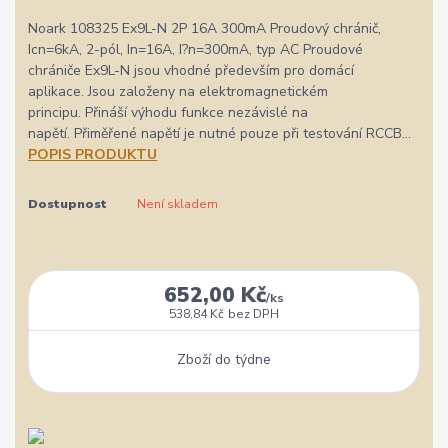
Noark 108325 Ex9L-N 2P 16A 300mA Proudový chránič,
Icn=6kA, 2-pól, In=16A, I?n=300mA, typ AC Proudové
chrániče Ex9L-N jsou vhodné především pro domácí
aplikace. Jsou založeny na elektromagnetickém
principu. Přináší výhodu funkce nezávislé na
napětí. Přiměřené napětí je nutné pouze při testování RCCB...
POPIS PRODUKTU
Dostupnost
Není skladem
652,00 Kč
/
ks
538,84 Kč
bez DPH
Zboží do týdne