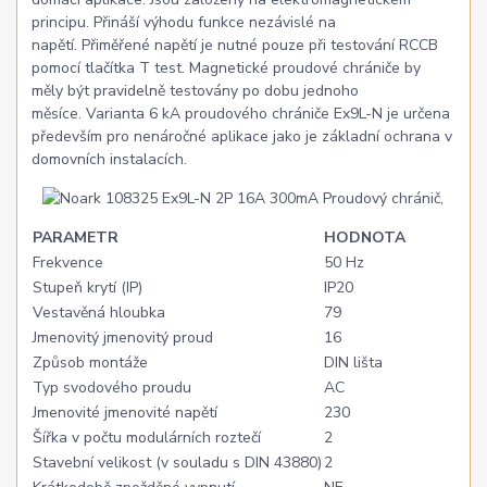
principu. Přináší výhodu funkce nezávislé na
napětí. Přiměřené napětí je nutné pouze při testování RCCB
pomocí tlačítka T test. Magnetické proudové chrániče by
měly být pravidelně testovány po dobu jednoho
měsíce. Varianta 6 kA proudového chrániče Ex9L-N je určena
především pro nenáročné aplikace jako je základní ochrana v
domovních instalacích.
PARAMETR
HODNOTA
Frekvence
50 Hz
Stupeň krytí (IP)
IP20
Vestavěná hloubka
79
Jmenovitý jmenovitý proud
16
Způsob montáže
DIN lišta
Typ svodového proudu
AC
Jmenovité jmenovité napětí
230
Šířka v počtu modulárních roztečí
2
Stavební velikost (v souladu s DIN 43880)
2