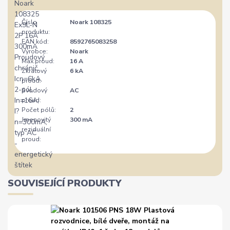
Číslo
Noark 108325
produktu:
EAN kód:
8592765083258
Výrobce:
Noark
Max.proud:
16 A
Zkratový
6 kA
proud:
Svodový
AC
proud:
Počet pólů:
2
Jmenovitý
300 mA
reziduální
proud:
SOUVISEJÍCÍ PRODUKTY