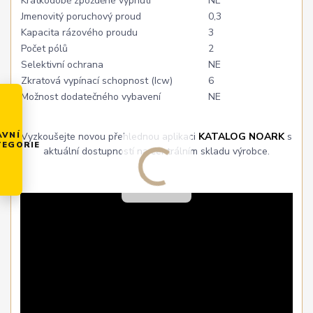
Krátkodobě zpožděné vypnutí
NE
Jmenovitý poruchový proud
0,3
Kapacita rázového proudu
3
Počet pólů
2
Selektivní ochrana
NE
Zkratová vypínací schopnost (Icw)
6
Možnost dodatečného vybavení
NE
AVNÍ
Vyzkoušejte novou přehlednou aplikaci
KATALOG NOARK
s
TEGORIE
aktuální dostupností na centrálním skladu výrobce.