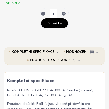
SKLADEM
Do košíku
KOMPLETNÍ SPECIFIKACE
HODNOCENÍ
0
PRODUKTY KATEGORIE
3
Kompletní specifikace
Noark 108325 Ex9L-N 2P 16A 300mA Proudový chránič,
Icn=6kA, 2-pól, In=16A, I?n=300mA, typ AC
Proudové chrániče Ex9L-N jsou vhodné především pro
domácí aplikace. Jsou založeny na elektromagnetickém