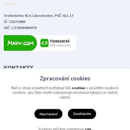
Vrchlického 614, Libochovice, PSČ 411 17
IČ: 72571888
DIČ: CZ7609065970
KONTAKTY
Zpracování cookies
Tomáš Vlček
Náš e-shop a partneři potřebují Váš
souhlas
s použitím souborů
+420 702 090 443
cookies, aby Vám mohli zobrazovat informace týkající se Vašich
volejte od 9,00 - 20,00 hod
zájmů.
info@elektromaterial.cz
Souhlasím
Nastavení
Souhlas můžete odmítnout
zde
.