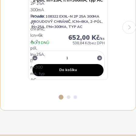
NOARK 108322 EX9L-N 2P 25A 300MA
NOARK 108323
PROUDOVÝ CHRÁNIČ, ICN=6KA, 2-PÓL,
PROUDOVÝ CH
IN=25A, I?N=300MA, TYP AC
IN=40A, I?N=
652,00 Kč
/
ks
DO 3 DNŮ
DO 3 DNŮ
538,84 Kč
bez DPH
Do košíku