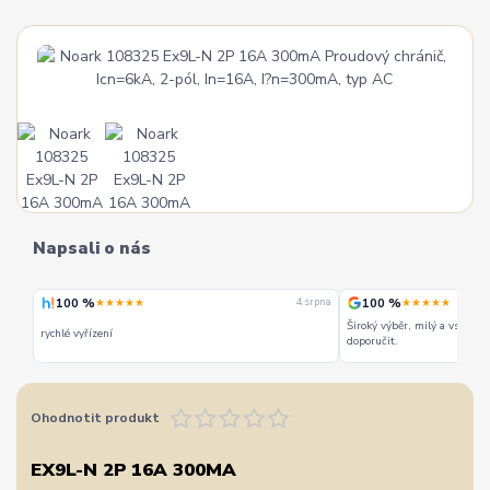
Napsali o nás
100 %
100 %
★★★★★
★★★★★
 srpna
4. srpna
Široký výběr, milý a vstřícn
rychlé vyřízení
doporučit.
Ohodnotit produkt
EX9L-N 2P 16A 300MA