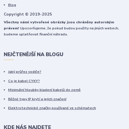
Blog
Copyright © 2019-2025
Všechny námi vytvořené obrázky jsou chráněny autorským
právem!
Upozorňujeme, že pokud budou použity na jiných webech,
budeme uplatňovat finanční náhradu.
NEJČTENĚJŠÍ NA BLOGU
Jaký průřez vodiče?
Co je kabel CYKY?
Minimální hloubky kladení kabelů do země
Běžné typy IP krytí a jejich značení
Elektrotechnické značky používané ve schématech
KDE NÁS NAJDETE