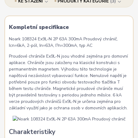
KE STAŽENÍ
PRODUKTY KATEGORIE
3
Kompletní specifikace
Noark 108324 Ex9L-N 2P 63A 300mA Proudový chránič,
Icn=6kA, 2-pól, In=63A, I?n=300mA, typ AC
Proudové chrániče Ex9L-N jsou vhodné zejména pro domovní
aplikace. Chrániče jsou založeny na klasické konstrukci s
permanentním magnetem. Výhodou této technologie je
napěťová nezávislost vybavovací funkce. Nenulové napětí je
potřebné pouze pro funkci obvodu testovacího tlačítka T
během testu chrániče. Magnetické proudové chrániče musí
být pravidelně testovány s periodou jednoho měsíce. 6 kA
verze proudových chráničů Ex9L-N je určena zejména pro
základní využití jako je ochrana osob v domovních aplikacích.
Charakteristiky