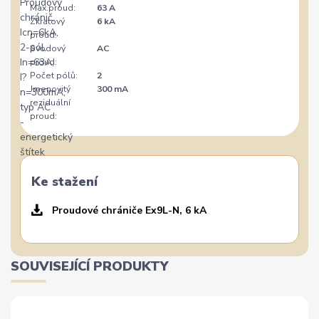
Max.proud:
63 A
Zkratový
6 kA
proud:
Svodový
AC
proud:
Počet pólů:
2
Jmenovitý
300 mA
reziduální
proud:
Ke stažení
Proudové chrániče Ex9L-N, 6 kA
SOUVISEJÍCÍ PRODUKTY