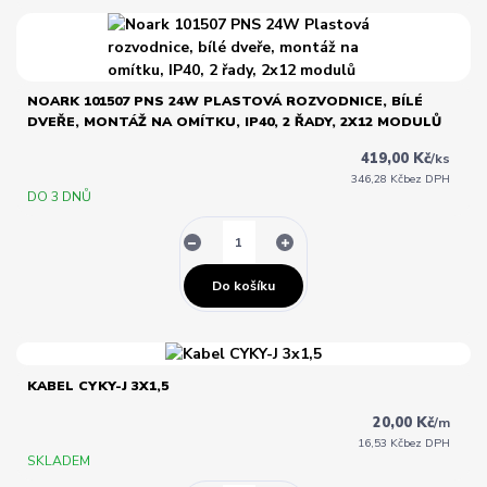
NOARK 101507 PNS 24W PLASTOVÁ ROZVODNICE, BÍLÉ
DVEŘE, MONTÁŽ NA OMÍTKU, IP40, 2 ŘADY, 2X12 MODULŮ
419,00 Kč
/
ks
346,28 Kč
bez DPH
DO 3 DNŮ
Do košíku
KABEL CYKY-J 3X1,5
20,00 Kč
/
m
16,53 Kč
bez DPH
SKLADEM