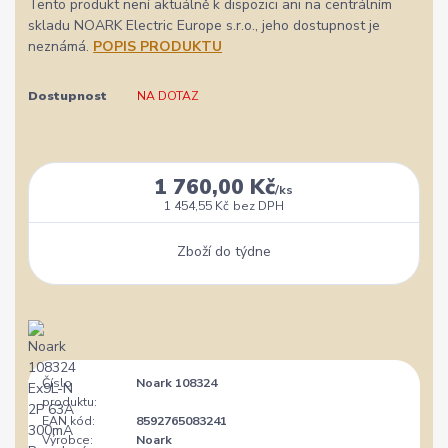
Tento produkt není aktuálně k dispozici ani na centrálním
skladu NOARK Electric Europe s.r.o., jeho dostupnost je
neznámá.
POPIS PRODUKTU
Dostupnost
NA DOTAZ
1 760,00 Kč
/
ks
1 454,55 Kč
bez DPH
Zboží do týdne
Číslo
Noark 108324
produktu:
EAN kód:
8592765083241
Výrobce:
Noark