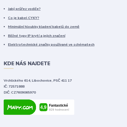
Jaký průřez vodiče?
Co je kabel CYKY?
Minimální hloubky kladení kabelů do země
Běžné typy IP krytí a jejich značení
Elektrotechnické značky používané ve schématech
KDE NÁS NAJDETE
Vrchlického 614, Libochovice, PSČ 411 17
IČ: 72571888
DIČ: CZ7609065970