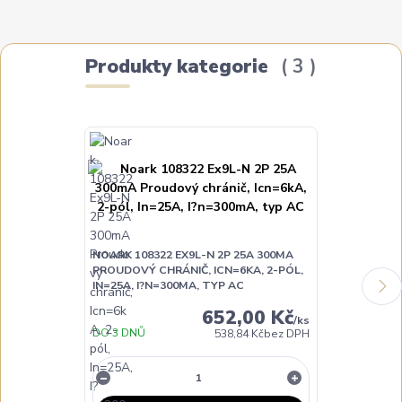
Produkty kategorie
3
NOARK 108322 EX9L-N 2P 25A 300MA
NOARK 108323
PROUDOVÝ CHRÁNIČ, ICN=6KA, 2-PÓL,
PROUDOVÝ CH
IN=25A, I?N=300MA, TYP AC
IN=40A, I?N=
652,00 Kč
/
ks
DO 3 DNŮ
DO 3 DNŮ
538,84 Kč
bez DPH