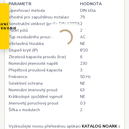
PARAMETR
HODNOTA
Upevňovací metoda
DIN lišta
Vhodné pro zapuštěnou instalaci
79
Konstrukční velikost (podle DIN 43880)
2
AVNÍ
TEGORIE
Počet pólů
2
Typ reziduálního proudu
AC
Věstavěná hloubka
NE
Stupeň krytí (IP)
IP20
Zkratová kapacita proudu (Icw)
6
Nominální jmenovité napětí
230
Přepěťová proudová kapacita
3
Frekvence
50 Hz
Selektivní ochrana
NE
Nominální Jmenovitý proud
63
Krátkodopé zpožděné vypnutí
NE
Jmenovitý poruchový proud
0.3
Šířka v modulech
2
Vyzkoušejte novou přehlednou aplikaci
KATALOG NOARK
s