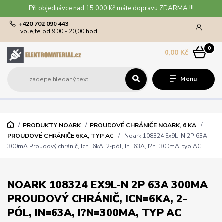
Při objednávce nad 15 000 Kč máte dopravu ZDARMA !!!
+420 702 090 443
volejte od 9,00 - 20,00 hod
0
0,00 Kč
Menu
PRODUKTY NOARK
PROUDOVÉ CHRÁNIČE NOARK, 6 KA
PROUDOVÉ CHRÁNIČE 6KA, TYP AC
Noark 108324 Ex9L-N 2P 63A
300mA Proudový chránič, Icn=6kA, 2-pól, In=63A, I?n=300mA, typ AC
NOARK 108324 EX9L-N 2P 63A 300MA
PROUDOVÝ CHRÁNIČ, ICN=6KA, 2-
PÓL, IN=63A, I?N=300MA, TYP AC