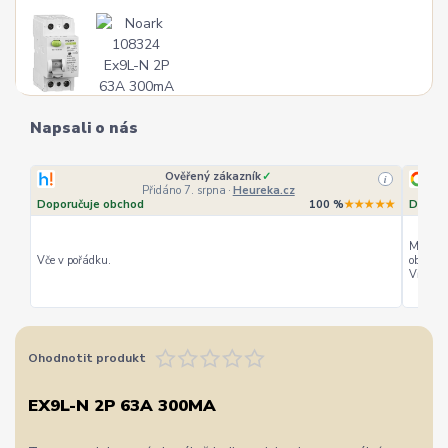
Napsali o nás
Ověřený zákazník
✓
i
Přidáno 7. srpna
·
Heureka.cz
Doporučuje obchod
100 %
★★★★★
Doporu
Můžu ho
Vče v pořádku.
objedná
Vřele d
Ohodnotit produkt
EX9L-N 2P 63A 300MA