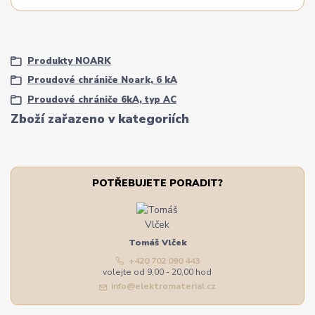
Produkty NOARK
Proudové chrániče Noark, 6 kA
Proudové chrániče 6kA, typ AC
Zboží zařazeno v kategoriích
POTŘEBUJETE PORADIT?
Tomáš Vlček
+420 702 090 443
volejte od 9,00 - 20,00 hod
info@elektromaterial.cz