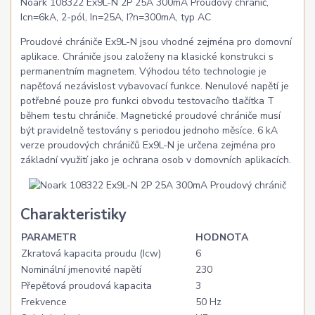
Noark 108322 Ex9L-N 2P 25A 300mA Proudový chránič,
Icn=6kA, 2-pól, In=25A, I?n=300mA, typ AC
Proudové chrániče Ex9L-N jsou vhodné zejména pro domovní
aplikace. Chrániče jsou založeny na klasické konstrukci s
permanentním magnetem. Výhodou této technologie je
napěťová nezávislost vybavovací funkce. Nenulové napětí je
potřebné pouze pro funkci obvodu testovacího tlačítka T
během testu chrániče. Magnetické proudové chrániče musí
být pravidelně testovány s periodou jednoho měsíce. 6 kA
verze proudových chráničů Ex9L-N je určena zejména pro
základní využití jako je ochrana osob v domovních aplikacích.
Charakteristiky
PARAMETR
HODNOTA
Zkratová kapacita proudu (Icw)
6
Nominální jmenovité napětí
230
Přepěťová proudová kapacita
3
Frekvence
50 Hz