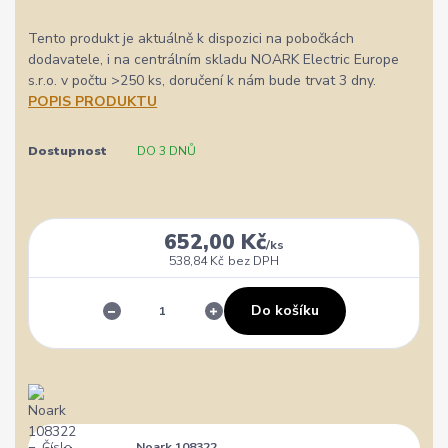
Tento produkt je aktuálně k dispozici na pobočkách
dodavatele, i na centrálním skladu NOARK Electric Europe
s.r.o. v počtu >250 ks, doručení k nám bude trvat 3 dny.
POPIS PRODUKTU
Dostupnost
DO 3 DNŮ
652,00 Kč
/
ks
538,84 Kč
bez DPH
Do košíku
Číslo
Noark 108322