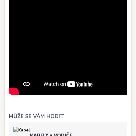
MŮŽE SE VÁM HODIT
KABELY a VODIČE