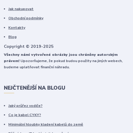
Jak nakupovat
Obchodní podmínky
Kontakty
Blog
Copyright © 2019-2025
Všechny námi vytvořené obrázky jsou chráněny autorským
právem!
Upozorňujeme, že pokud budou použity na jiných webech,
budeme uplatňovat finanční náhradu.
NEJČTENĚJŠÍ NA BLOGU
Jaký průřez vodiče?
Co je kabel CYKY?
Minimální hloubky kladení kabelů do země