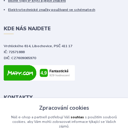
Běžné typy IP krytí a jejich značení
Elektrotechnické značky používané ve schématech
KDE NÁS NAJDETE
Vrchlického 614, Libochovice, PSČ 411 17
IČ: 72571888
DIČ: CZ7609065970
KONTAKTY
Zpracování cookies
Tomáš Vlček
Náš e-shop a partneři potřebují Váš
souhlas
s použitím souborů
+420 702 090 443
cookies, aby Vám mohli zobrazovat informace týkající se Vašich
volejte od 9,00 - 20,00 hod
zájmů.