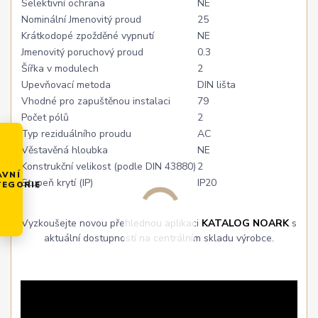
Selektivní ochrana
NE
Nominální Jmenovitý proud
25
Krátkodopé zpožděné vypnutí
NE
Jmenovitý poruchový proud
0.3
Šířka v modulech
2
Upevňovací metoda
DIN lišta
Vhodné pro zapuštěnou instalaci
79
Počet pólů
2
Typ reziduálního proudu
AC
Věstavěná hloubka
NE
Konstrukční velikost (podle DIN 43880)
2
AVNÍ
Stupeň krytí (IP)
IP20
TEGORIE
Vyzkoušejte novou přehlednou aplikaci
KATALOG NOARK
s
aktuální dostupností na centrálním skladu výrobce.