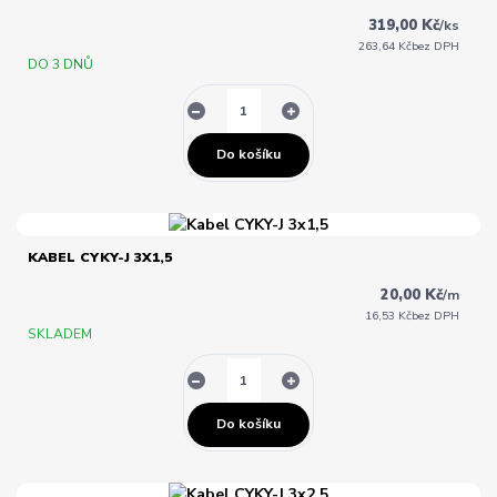
319,00 Kč
/
ks
263,64 Kč
bez DPH
DO 3 DNŮ
Do košíku
KABEL CYKY-J 3X1,5
20,00 Kč
/
m
16,53 Kč
bez DPH
SKLADEM
Do košíku