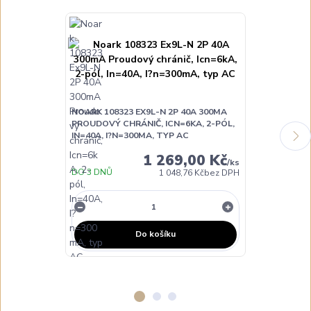
NOARK 108323 EX9L-N 2P 40A 300MA
NOARK 108324
PROUDOVÝ CHRÁNIČ, ICN=6KA, 2-PÓL,
PROUDOVÝ CH
IN=40A, I?N=300MA, TYP AC
IN=63A, I?N=
1 269,00 Kč
/
ks
DO 3 DNŮ
1 048,76 Kč
bez DPH
NA DOTAZ
Do košíku