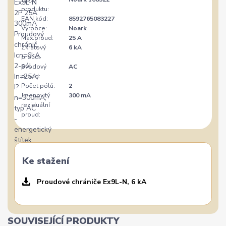
produktu:
EAN kód:
8592765083227
Výrobce:
Noark
Max.proud:
25 A
Zkratový
6 kA
proud:
Svodový
AC
proud:
Počet pólů:
2
Jmenovitý
300 mA
reziduální
proud:
Ke stažení
Proudové chrániče Ex9L-N, 6 kA
SOUVISEJÍCÍ PRODUKTY