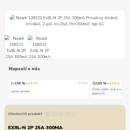
Napsali o nás
100 %
100 %
★★★★★
★★★★★
 srpna
4. srpna
Široký výběr, milý a vstřícn
rychlé vyřízení
doporučit.
Ohodnotit produkt
EX9L-N 2P 25A 300MA