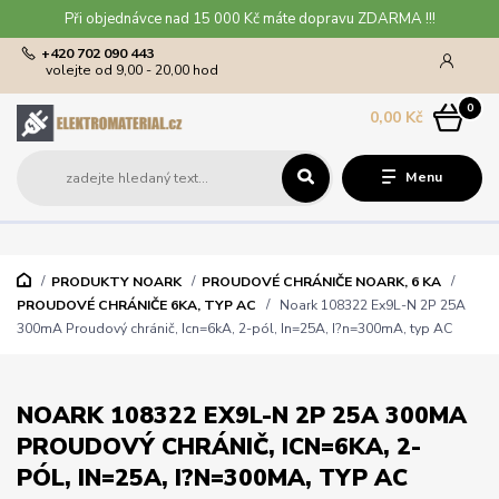
Při objednávce nad 15 000 Kč máte dopravu ZDARMA !!!
+420 702 090 443
volejte od 9,00 - 20,00 hod
0
0,00 Kč
Menu
PRODUKTY NOARK
PROUDOVÉ CHRÁNIČE NOARK, 6 KA
PROUDOVÉ CHRÁNIČE 6KA, TYP AC
Noark 108322 Ex9L-N 2P 25A
300mA Proudový chránič, Icn=6kA, 2-pól, In=25A, I?n=300mA, typ AC
NOARK 108322 EX9L-N 2P 25A 300MA
PROUDOVÝ CHRÁNIČ, ICN=6KA, 2-
PÓL, IN=25A, I?N=300MA, TYP AC