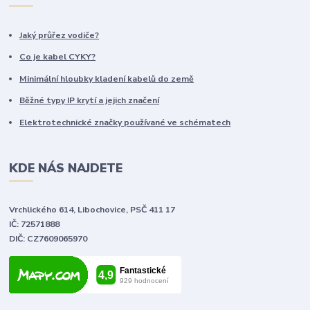
Jaký průřez vodiče?
Co je kabel CYKY?
Minimální hloubky kladení kabelů do země
Běžné typy IP krytí a jejich značení
Elektrotechnické značky používané ve schématech
KDE NÁS NAJDETE
Vrchlického 614, Libochovice, PSČ 411 17
IČ: 72571888
DIČ: CZ7609065970