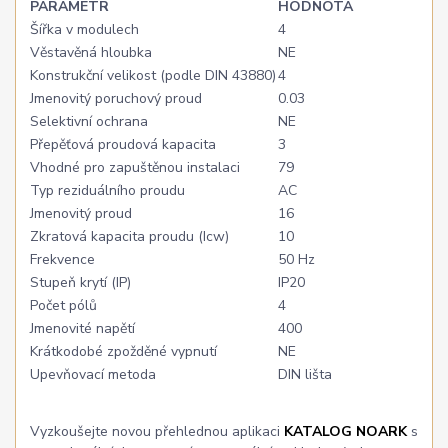
PARAMETR
HODNOTA
Šířka v modulech
4
Věstavěná hloubka
NE
Konstrukční velikost (podle DIN 43880)
4
Jmenovitý poruchový proud
0.03
Selektivní ochrana
NE
Přepěťová proudová kapacita
3
Vhodné pro zapuštěnou instalaci
79
Typ reziduálního proudu
AC
Jmenovitý proud
16
Zkratová kapacita proudu (Icw)
10
Frekvence
50 Hz
Stupeň krytí (IP)
IP20
Počet pólů
4
Jmenovité napětí
400
Krátkodobé zpožděné vypnutí
NE
Upevňovací metoda
DIN lišta
Vyzkoušejte novou přehlednou aplikaci
KATALOG NOARK
s