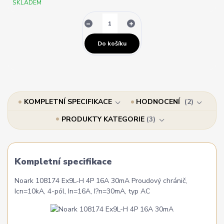
SKLADEM
Do košíku
KOMPLETNÍ SPECIFIKACE
HODNOCENÍ
2
PRODUKTY KATEGORIE
3
Kompletní specifikace
Noark 108174 Ex9L-H 4P 16A 30mA Proudový chránič,
Icn=10kA, 4-pól, In=16A, I?n=30mA, typ AC