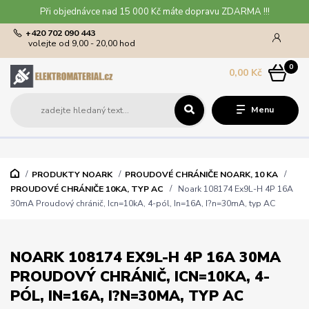
Při objednávce nad 15 000 Kč máte dopravu ZDARMA !!!
+420 702 090 443
volejte od 9,00 - 20,00 hod
0
0,00 Kč
Menu
PRODUKTY NOARK
PROUDOVÉ CHRÁNIČE NOARK, 10 KA
PROUDOVÉ CHRÁNIČE 10KA, TYP AC
Noark 108174 Ex9L-H 4P 16A
30mA Proudový chránič, Icn=10kA, 4-pól, In=16A, I?n=30mA, typ AC
NOARK 108174 EX9L-H 4P 16A 30MA
PROUDOVÝ CHRÁNIČ, ICN=10KA, 4-
PÓL, IN=16A, I?N=30MA, TYP AC