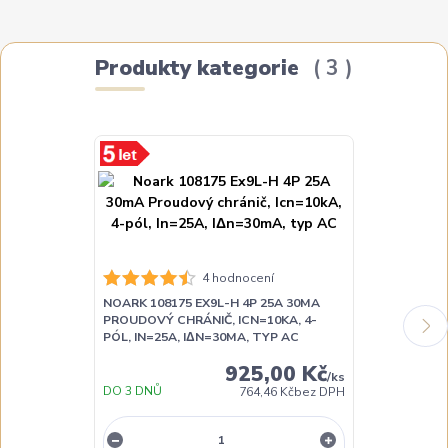
Produkty kategorie
3
4 hodnocení
NOARK 108175 EX9L-H 4P 25A 30MA
NOARK 108176
PROUDOVÝ CHRÁNIČ, ICN=10KA, 4-
PROUDOVÝ CH
PÓL, IN=25A, IΔN=30MA, TYP AC
PÓL, IN=40A,
925,00 Kč
/
ks
DO 3 DNŮ
DO 3 DNŮ
764,46 Kč
bez DPH