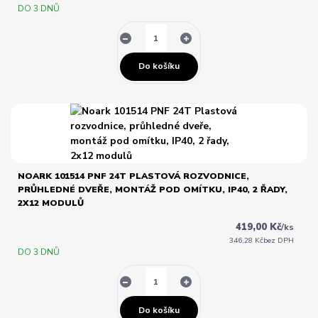
DO 3 DNŮ
Do košíku
NOARK 101514 PNF 24T PLASTOVÁ ROZVODNICE,
PRŮHLEDNÉ DVEŘE, MONTÁŽ POD OMÍTKU, IP40, 2 ŘADY,
2X12 MODULŮ
419,00 Kč
/
ks
346,28 Kč
bez DPH
DO 3 DNŮ
Do košíku