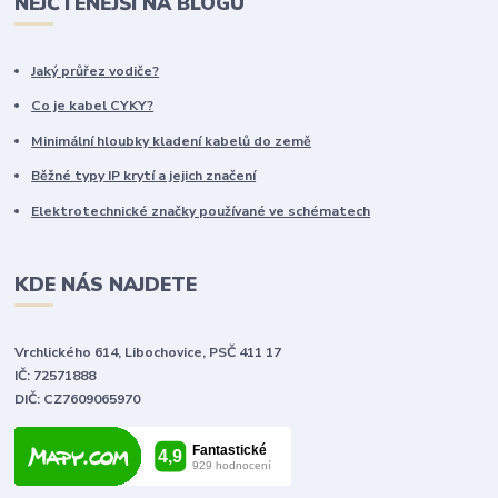
NEJČTENĚJŠÍ NA BLOGU
Jaký průřez vodiče?
Co je kabel CYKY?
Minimální hloubky kladení kabelů do země
Běžné typy IP krytí a jejich značení
Elektrotechnické značky používané ve schématech
KDE NÁS NAJDETE
Vrchlického 614, Libochovice, PSČ 411 17
IČ: 72571888
DIČ: CZ7609065970