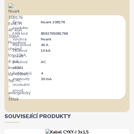
Číslo
Noark 108176
produktu:
EAN kód:
8592765081766
Výrobce:
Noark
Max.proud:
40 A
Zkratový
10 kA
proud:
Svodový
AC
proud:
Počet pólů:
4
Jmenovitý
30 mA
reziduální
proud:
SOUVISEJÍCÍ PRODUKTY