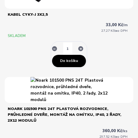
KABEL CYKY-J 3X2,5
33,00 Kč
/
m
27,27 Kč
bez DPH
SKLADEM
Do košíku
NOARK 101500 PNS 24T PLASTOVÁ ROZVODNICE,
PRŮHLEDNÉ DVEŘE, MONTÁŽ NA OMÍTKU, IP40, 2 ŘADY,
2X12 MODULŮ
360,00 Kč
/
ks
297,52 Kč
bez DPH