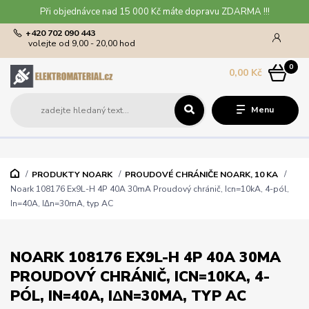
Při objednávce nad 15 000 Kč máte dopravu ZDARMA !!!
+420 702 090 443
volejte od 9,00 - 20,00 hod
0
0,00 Kč
Menu
PRODUKTY NOARK
PROUDOVÉ CHRÁNIČE NOARK, 10 KA
Noark 108176 Ex9L-H 4P 40A 30mA Proudový chránič, Icn=10kA, 4-pól,
In=40A, IΔn=30mA, typ AC
NOARK 108176 EX9L-H 4P 40A 30MA
PROUDOVÝ CHRÁNIČ, ICN=10KA, 4-
PÓL, IN=40A, IΔN=30MA, TYP AC