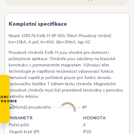
Kompletní specifikace
Noark 108176 Ex9L-H 4P 40A 30mA Proudový chránič,
Icn=10kA, 4-pól, In=40A, IΔn=30mA, typ AC
Proudové chrániče Ex9L-H jsou vhodné pro domovní i
průmyslové aplikace. Chrániče jsou založeny na klasické
konstrukci s permanentním magnetem. Výhodou této
technologie je napěťová nezávislost vybavovací funkce.
Nenulové napětí je potřebné pouze pro funkci obvodu
testovacího tlačítka T během testu chrániče. Magnetické
proudové chrániče musí být pravidelně testovány s periodou
jednoho měsíce.
AVNÍ
TEGORIE
PARAMETR
HODNOTA
Počet pólů
4
Stupeň krytí (IP)
IP20