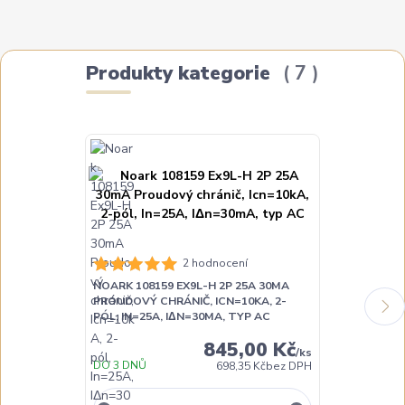
Produkty kategorie
7
NOARK 108160
2 hodnocení
PROUDOVÝ CH
NOARK 108159 EX9L-H 2P 25A 30MA
PÓL, IN=40A,
PROUDOVÝ CHRÁNIČ, ICN=10KA, 2-
PÓL, IN=25A, IΔN=30MA, TYP AC
845,00 Kč
/
ks
DO 3 DNŮ
DO 3 DNŮ
698,35 Kč
bez DPH