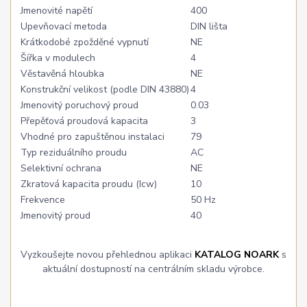
Jmenovité napětí
400
Upevňovací metoda
DIN lišta
Krátkodobé zpožděné vypnutí
NE
Šířka v modulech
4
Věstavěná hloubka
NE
Konstrukční velikost (podle DIN 43880)
4
Jmenovitý poruchový proud
0.03
Přepěťová proudová kapacita
3
Vhodné pro zapuštěnou instalaci
79
Typ reziduálního proudu
AC
Selektivní ochrana
NE
Zkratová kapacita proudu (Icw)
10
Frekvence
50 Hz
Jmenovitý proud
40
Vyzkoušejte novou přehlednou aplikaci
KATALOG NOARK
s
aktuální dostupností na centrálním skladu výrobce.