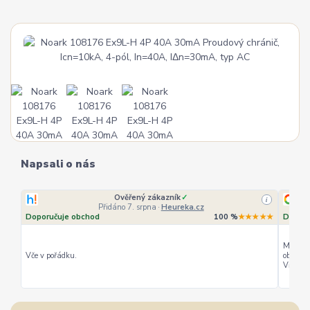
Napsali o nás
Ověřený zákazník
✓
i
Přidáno 7. srpna
·
Heureka.cz
Doporučuje obchod
100 %
★★★★★
Doporu
Můžu ho
Vče v pořádku.
objedná
Vřele d