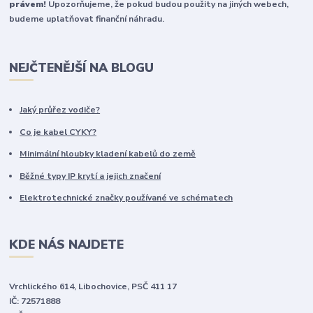
právem!
Upozorňujeme, že pokud budou použity na jiných webech,
budeme uplatňovat finanční náhradu.
NEJČTENĚJŠÍ NA BLOGU
Jaký průřez vodiče?
Co je kabel CYKY?
Minimální hloubky kladení kabelů do země
Běžné typy IP krytí a jejich značení
Elektrotechnické značky používané ve schématech
KDE NÁS NAJDETE
Vrchlického 614, Libochovice, PSČ 411 17
IČ: 72571888