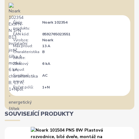
Číslo
Noark 102354
produktu:
EAN kód:
8592765023551
Výrobce:
Noark
Max.proud:
13 A
Charakteristika
B
zátěže:
Zkratový
6 kA
proud:
Svodový
AC
proud:
Počet pólů:
1+N
SOUVISEJÍCÍ PRODUKTY