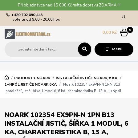
Při objednávce nad 15 000 Kč máte dopravu ZDARMA !!!
+420 702 090 443
volejte od 9,00 - 20,00 hod
0
0,00 Kč
Menu
PRODUKTY NOARK
INSTALAČNÍ JISTIČE NOARK, 6 KA
1+NPÓL JISTIČE NOARK 6KA
Noark 102354 Ex9PN-N 1PN B13
Instalační jistič, šířka 1 modul, 6 kA, charakteristika B, 13 A, 1+Npól
NOARK 102354 EX9PN-N 1PN B13
INSTALAČNÍ JISTIČ, ŠÍŘKA 1 MODUL, 6
KA, CHARAKTERISTIKA B, 13 A,