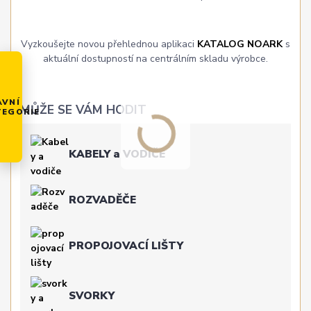
Vyzkoušejte novou přehlednou aplikaci
KATALOG NOARK
s
aktuální dostupností na centrálním skladu výrobce.
AVNÍ
MŮŽE SE VÁM HODIT
TEGORIE
KABELY a VODIČE
ROZVADĚČE
PROPOJOVACÍ LIŠTY
SVORKY