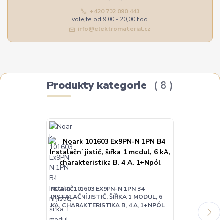
+420 702 090 443
volejte od 9,00 - 20,00 hod
info@elektromaterial.cz
Produkty kategorie
8
NOARK 101603 EX9PN-N 1PN B4
INSTALAČNÍ JISTIČ, ŠÍŘKA 1 MODUL, 6
NOARK 10160
KA, CHARAKTERISTIKA B, 4 A, 1+NPÓL
INSTALAČNÍ JI
KA, CHARAKTE