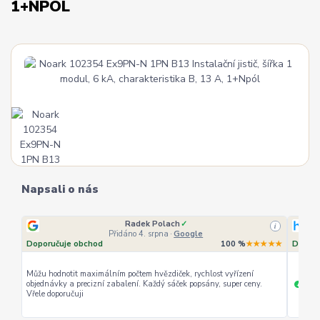
1+NPÓL
Napsali o nás
Radek Polach
✓
i
Přidáno 4. srpna
·
Google
Doporučuje obchod
100 %
★★★★★
Doporu
Můžu hodnotit maximálním počtem hvězdiček, rychlost vyřízení
objednávky a precizní zabalení. Každý sáček popsány, super ceny.
rychl
+
Vřele doporučuji