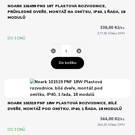
NOARK 101499 PNS 18T PLASTOVÁ ROZVODNICE,
PRŮHLEDNÉ DVEŘE, MONTÁŽ NA OMÍTKU, IP40, 1 ŘADA, 18
MODULŮ
336,00 Kč
/
ks
277,69 Kč
bez DPH
DO 3 DNŮ
Do košíku
NOARK 101519 PNF 18W PLASTOVÁ ROZVODNICE, BÍLÉ
DVEŘE, MONTÁŽ POD OMÍTKU, IP40, 1 ŘADA, 18 MODULŮ
344,00 Kč
/
ks
284,30 Kč
bez DPH
DO 3 DNŮ