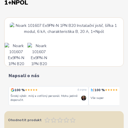
1+NPÓL
Napsali o nás
100 %
100 %
★★★★★
★★★★★
 srpna
4. srpna
Široký výběr, milý a vstřícný personál. Mohu jedině
Vše super
doporučit.
Ohodnotit produkt