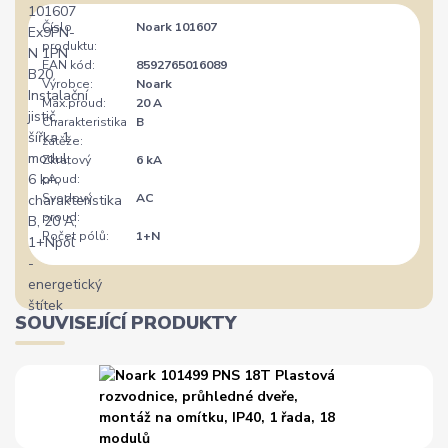
Číslo
Noark 101607
produktu:
EAN kód:
8592765016089
Výrobce:
Noark
Max.proud:
20 A
Charakteristika
B
zátěže:
Zkratový
6 kA
proud:
Svodový
AC
proud:
Počet pólů:
1+N
SOUVISEJÍCÍ PRODUKTY