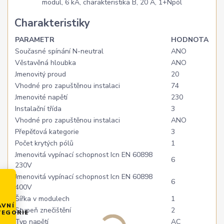
Charakteristiky
PARAMETR
HODNOTA
Současné spínání N-neutral
ANO
Věstavěná hloubka
ANO
Jmenovitý proud
20
Vhodné pro zapuštěnou instalaci
74
Jmenovité napětí
230
Instalační třída
3
Vhodné pro zapuštěnou instalaci
ANO
Přepěťová kategorie
3
Počet krytých pólů
1
Jmenovitá vypínací schopnost Icn EN 60898
6
230V
Jmenovitá vypínací schopnost Icn EN 60898
6
400V
Šířka v modulech
1
AVNÍ
Stupeň znečištění
2
TEGORIE
Typ napětí
AC