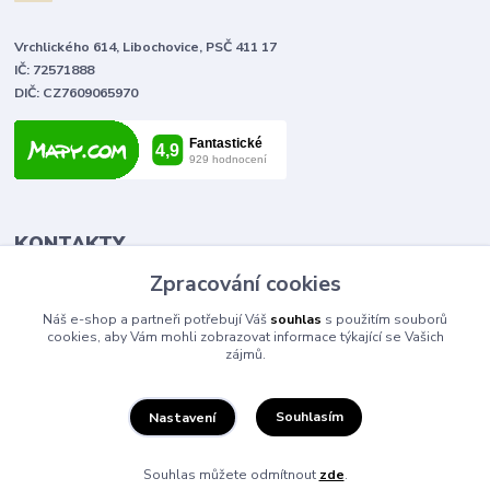
Vrchlického 614, Libochovice, PSČ 411 17
IČ: 72571888
DIČ: CZ7609065970
KONTAKTY
Zpracování cookies
Tomáš Vlček
Náš e-shop a partneři potřebují Váš
souhlas
s použitím souborů
+420 702 090 443
cookies, aby Vám mohli zobrazovat informace týkající se Vašich
volejte od 9,00 - 20,00 hod
zájmů.
info@elektromaterial.cz
Souhlasím
Nastavení
Souhlas můžete odmítnout
zde
.