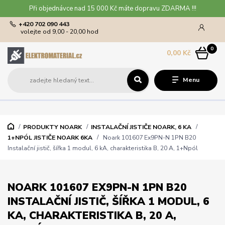
Při objednávce nad 15 000 Kč máte dopravu ZDARMA !!!
+420 702 090 443
volejte od 9,00 - 20,00 hod
0
0,00 Kč
Menu
PRODUKTY NOARK
INSTALAČNÍ JISTIČE NOARK, 6 KA
1+NPÓL JISTIČE NOARK 6KA
Noark 101607 Ex9PN-N 1PN B20
Instalační jistič, šířka 1 modul, 6 kA, charakteristika B, 20 A, 1+Npól
NOARK 101607 EX9PN-N 1PN B20
INSTALAČNÍ JISTIČ, ŠÍŘKA 1 MODUL, 6
KA, CHARAKTERISTIKA B, 20 A,