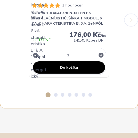
NOARK 10160
1 hodnocení
INSTALAČNÍ JI
NOARK 101604 EX9PN-N 1PN B6
KA, CHARAKTE
INSTALAČNÍ JISTIČ, ŠÍŘKA 1 MODUL, 6
KA, CHARAKTERISTIKA B, 6 A, 1+NPÓL
176,00 Kč
/
ks
DO TÝDNE
DO 3 DNŮ
145,45 Kč
bez DPH
Do košíku