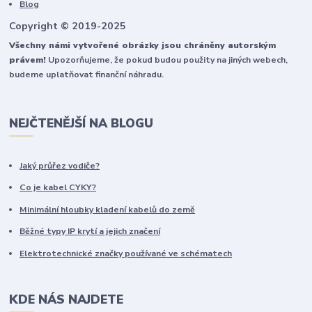
Blog
Copyright © 2019-2025
Všechny námi vytvořené obrázky jsou chráněny autorským
právem!
Upozorňujeme, že pokud budou použity na jiných webech,
budeme uplatňovat finanční náhradu.
NEJČTENĚJŠÍ NA BLOGU
Jaký průřez vodiče?
Co je kabel CYKY?
Minimální hloubky kladení kabelů do země
Běžné typy IP krytí a jejich značení
Elektrotechnické značky používané ve schématech
KDE NÁS NAJDETE