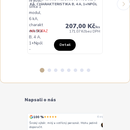
NOARK 10160
KA, CHARAKTERISTIKA B, 4 A, 1+NPÓL
INSTALAČNÍ JI
KA, CHARAKTE
207,00 Kč
/
ks
DO TÝDNE
NA DOTAZ
171,07 Kč
bez DPH
Detail
Napsali o nás
100 %
100 %
★★★★★
★
4. srpna
4. srpna
Široký výběr, milý a vstřícný personál. Mohu jedině
Vše super
doporučit.