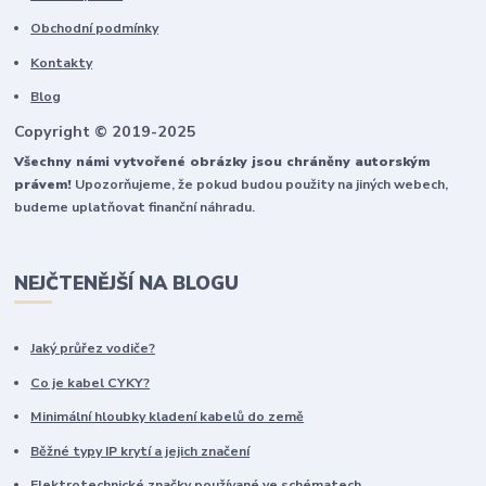
Obchodní podmínky
Kontakty
Blog
Copyright © 2019-2025
Všechny námi vytvořené obrázky jsou chráněny autorským
právem!
Upozorňujeme, že pokud budou použity na jiných webech,
budeme uplatňovat finanční náhradu.
NEJČTENĚJŠÍ NA BLOGU
Jaký průřez vodiče?
Co je kabel CYKY?
Minimální hloubky kladení kabelů do země
Běžné typy IP krytí a jejich značení
Elektrotechnické značky používané ve schématech