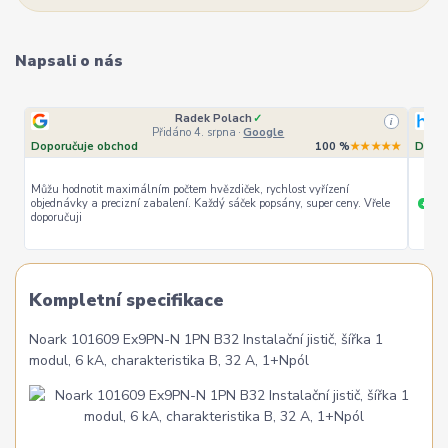
Napsali o nás
Radek Polach
✓
i
Přidáno 4. srpna
·
Google
Doporučuje obchod
100 %
★★★★★
Dopor
Můžu hodnotit maximálním počtem hvězdiček, rychlost vyřízení
objednávky a precizní zabalení. Každý sáček popsány, super ceny. Vřele
ryc
+
doporučuji
Kompletní specifikace
Noark 101609 Ex9PN-N 1PN B32 Instalační jistič, šířka 1
modul, 6 kA, charakteristika B, 32 A, 1+Npól