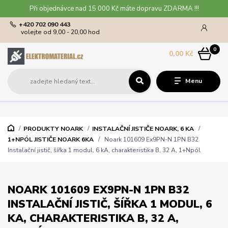
Při objednávce nad 15 000 Kč máte dopravu ZDARMA !!!
+420 702 090 443
volejte od 9,00 - 20,00 hod
0
0,00 Kč
Menu
PRODUKTY NOARK
INSTALAČNÍ JISTIČE NOARK, 6 KA
1+NPÓL JISTIČE NOARK 6KA
Noark 101609 Ex9PN-N 1PN B32
Instalační jistič, šířka 1 modul, 6 kA, charakteristika B, 32 A, 1+Npól
NOARK 101609 EX9PN-N 1PN B32
INSTALAČNÍ JISTIČ, ŠÍŘKA 1 MODUL, 6
KA, CHARAKTERISTIKA B, 32 A,