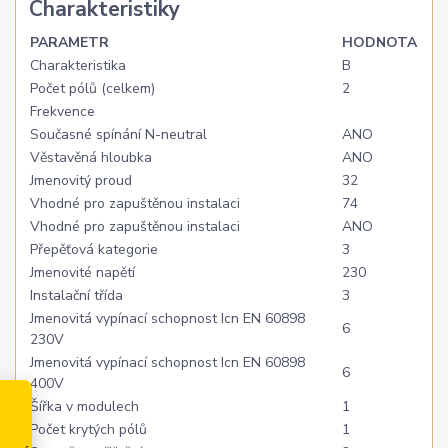
Charakteristiky
PARAMETR
HODNOTA
Charakteristika
B
Počet pólů (celkem)
2
Frekvence
Současné spínání N-neutral
ANO
Věstavěná hloubka
ANO
Jmenovitý proud
32
Vhodné pro zapuštěnou instalaci
74
Vhodné pro zapuštěnou instalaci
ANO
Přepěťová kategorie
3
Jmenovité napětí
230
Instalační třída
3
Jmenovitá vypínací schopnost Icn EN 60898
6
230V
Jmenovitá vypínací schopnost Icn EN 60898
6
400V
Šířka v modulech
1
Počet krytých pólů
1