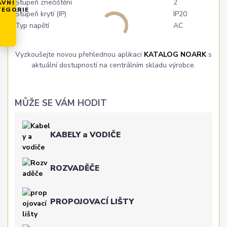
Stupeň znečištění
2
AVNÍ
TEGORIE
Stupeň krytí (IP)
IP20
Typ napětí
AC
Vyzkoušejte novou přehlednou aplikaci
KATALOG NOARK
s
aktuální dostupností na centrálním skladu výrobce.
MŮŽE SE VÁM HODIT
KABELY a VODIČE
ROZVADĚČE
PROPOJOVACÍ LIŠTY