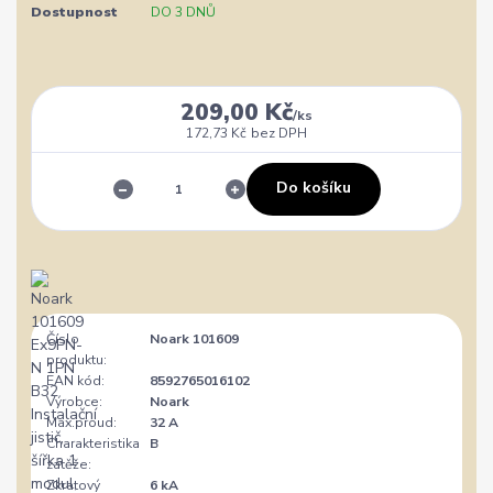
Dostupnost
DO 3 DNŮ
209,00 Kč
/
ks
172,73 Kč
bez DPH
Do košíku
Číslo
Noark 101609
produktu:
EAN kód:
8592765016102
Výrobce:
Noark
Max.proud:
32 A
Charakteristika
B
zátěže:
Zkratový
6 kA