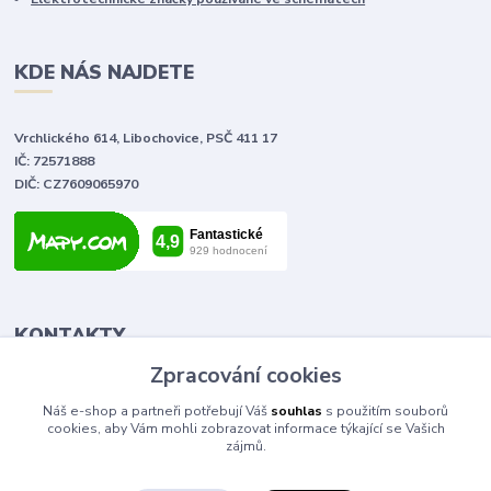
KDE NÁS NAJDETE
Vrchlického 614, Libochovice, PSČ 411 17
IČ: 72571888
DIČ: CZ7609065970
KONTAKTY
Zpracování cookies
Tomáš Vlček
Náš e-shop a partneři potřebují Váš
souhlas
s použitím souborů
+420 702 090 443
cookies, aby Vám mohli zobrazovat informace týkající se Vašich
volejte od 9,00 - 20,00 hod
zájmů.
info@elektromaterial.cz