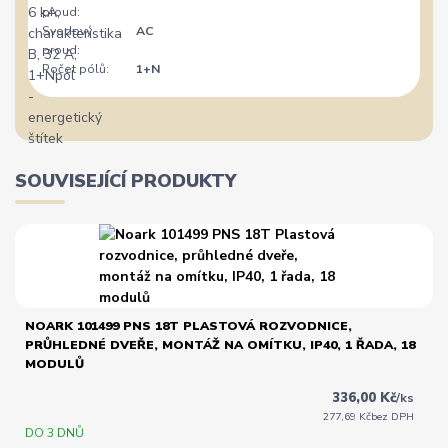
proud:
Svodový
AC
proud:
Počet pólů:
1+N
SOUVISEJÍCÍ PRODUKTY
NOARK 101499 PNS 18T PLASTOVÁ ROZVODNICE,
PRŮHLEDNÉ DVEŘE, MONTÁŽ NA OMÍTKU, IP40, 1 ŘADA, 18
MODULŮ
336,00 Kč
/
ks
277,69 Kč
bez DPH
DO 3 DNŮ