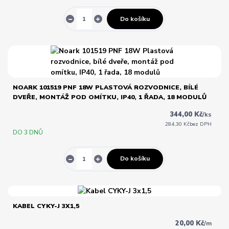
Do košíku
NOARK 101519 PNF 18W PLASTOVÁ ROZVODNICE, BÍLÉ
DVEŘE, MONTÁŽ POD OMÍTKU, IP40, 1 ŘADA, 18 MODULŮ
344,00 Kč
/
ks
284,30 Kč
bez DPH
DO 3 DNŮ
Do košíku
KABEL CYKY-J 3X1,5
20,00 Kč
/
m