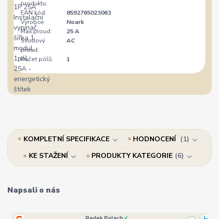
produktu:
EAN kód:
8592765023063
Výrobce:
Noark
Max.proud:
25 A
Svodový
AC
proud:
Počet pólů:
1
KOMPLETNÍ SPECIFIKACE
HODNOCENÍ
1
KE STAŽENÍ
PRODUKTY KATEGORIE
6
Napsali o nás
Radek Polach
✓