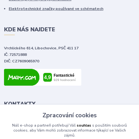
Elektrotechnické značky používané ve schématech
KDE NÁS NAJDETE
Vrchlického 614, Libochovice, PSČ 411 17
IČ: 72571888
DIČ: CZ7609065970
KONTAKTY
Zpracování cookies
Tomáš Vlček
Náš e-shop a partneři potřebují Váš
souhlas
s použitím souborů
+420 702 090 443
cookies, aby Vám mohli zobrazovat informace týkající se Vašich
volejte od 9,00 - 20,00 hod
zájmů.