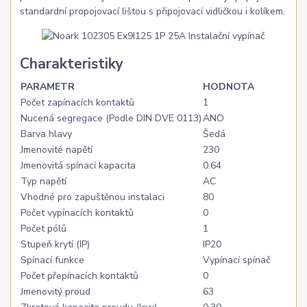
standardní propojovací lištou s připojovací vidličkou i kolíkem.
Charakteristiky
PARAMETR
HODNOTA
Počet zapínacích kontaktů
1
Nucená segregace (Podle DIN DVE 0113)
ANO
Barva hlavy
Šedá
Jmenovité napětí
230
Jmenovitá spínací kapacita
0.64
Typ napětí
AC
Vhodné pro zapuštěnou instalaci
80
Počet vypínacích kontaktů
0
Počet pólů
1
Stupeň krytí (IP)
IP20
Spínací funkce
Vypínací spínač
Počet přepínacích kontaktů
0
Jmenovitý proud
63