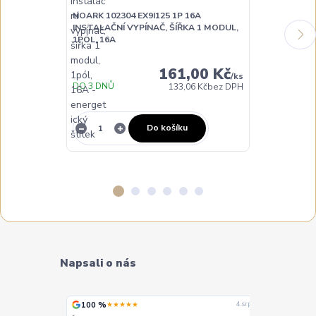
NOARK 102304 EX9I125 1P 16A
NOARK 100862
INSTALAČNÍ VYPÍNAČ, ŠÍŘKA 1 MODUL,
INSTALAČNÍ V
1PÓL, 16A
1PÓL, 32A
161,00 Kč
/
ks
DO 3 DNŮ
DO 3 DNŮ
133,06 Kč
bez DPH
Do košíku
Napsali o nás
100 %
100 %
★★★★★
★
4. srpna
4. srpna