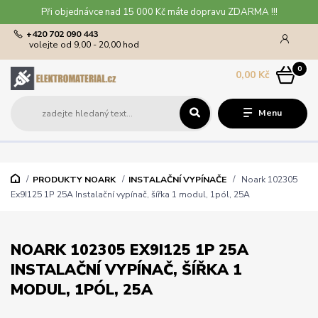
Při objednávce nad 15 000 Kč máte dopravu ZDARMA !!!
+420 702 090 443
volejte od 9,00 - 20,00 hod
0
0,00 Kč
Menu
PRODUKTY NOARK
INSTALAČNÍ VYPÍNAČE
Noark 102305
Ex9I125 1P 25A Instalační vypínač, šířka 1 modul, 1pól, 25A
NOARK 102305 EX9I125 1P 25A
INSTALAČNÍ VYPÍNAČ, ŠÍŘKA 1
MODUL, 1PÓL, 25A