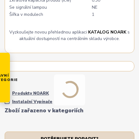
Zkratová kapacita proudu (Icw)
0.30
Se signální lampou
NE
Šířka v modulech
1
Vyzkoušejte novou přehlednou aplikaci
KATALOG NOARK
s
aktuální dostupností na centrálním skladu výrobce.
AVNÍ
TEGORIE
Produkty NOARK
Instalační Vypínače
Zboží zařazeno v kategoriích
POTŘEBUJETE PORADIT?