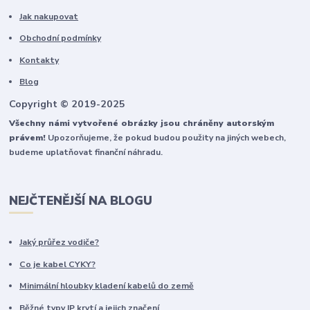
Jak nakupovat
Obchodní podmínky
Kontakty
Blog
Copyright © 2019-2025
Všechny námi vytvořené obrázky jsou chráněny autorským
právem!
Upozorňujeme, že pokud budou použity na jiných webech,
budeme uplatňovat finanční náhradu.
NEJČTENĚJŠÍ NA BLOGU
Jaký průřez vodiče?
Co je kabel CYKY?
Minimální hloubky kladení kabelů do země
Běžné typy IP krytí a jejich značení