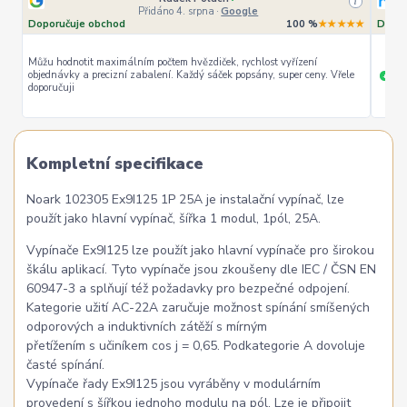
i
Přidáno 4. srpna
·
Google
Doporučuje obchod
100 %
★★★★★
Dopor
Můžu hodnotit maximálním počtem hvězdiček, rychlost vyřízení
objednávky a precizní zabalení. Každý sáček popsány, super ceny. Vřele
ryc
+
doporučuji
Kompletní specifikace
Noark 102305 Ex9I125 1P 25A je instalační vypínač, lze
použít jako hlavní vypínač, šířka 1 modul, 1pól, 25A.
Vypínače Ex9I125 lze použít jako hlavní vypínače pro širokou
škálu aplikací. Tyto vypínače jsou zkoušeny dle IEC / ČSN EN
60947-3 a splňují též požadavky pro bezpečné odpojení.
Kategorie užití AC-22A zaručuje možnost spínání smíšených
odporových a induktivních zátěží s mírným
přetížením s učiníkem cos j = 0,65. Podkategorie A dovoluje
časté spínání.
Vypínače řady Ex9I125 jsou vyráběny v modulárním
provedení s šířkou jednoho modulu na pól. Lze je připojit