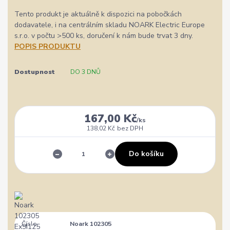
Tento produkt je aktuálně k dispozici na pobočkách
dodavatele, i na centrálním skladu NOARK Electric Europe
s.r.o. v počtu >500 ks, doručení k nám bude trvat 3 dny.
POPIS PRODUKTU
Dostupnost
DO 3 DNŮ
167,00 Kč
/
ks
138,02 Kč
bez DPH
Do košíku
Číslo
Noark 102305