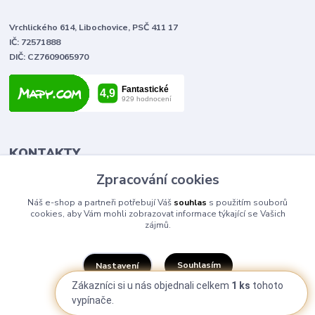
Vrchlického 614, Libochovice, PSČ 411 17
IČ: 72571888
DIČ: CZ7609065970
KONTAKTY
Zpracování cookies
Tomáš Vlček
Náš e-shop a partneři potřebují Váš
souhlas
s použitím souborů
+420 702 090 443
cookies, aby Vám mohli zobrazovat informace týkající se Vašich
volejte od 9,00 - 20,00 hod
zájmů.
info@elektromaterial.cz
Souhlasím
Nastavení
Zákazníci si u nás objednali celkem
1 ks
tohoto
vypínače.
Souhlas můžete odmítnout
zde
.