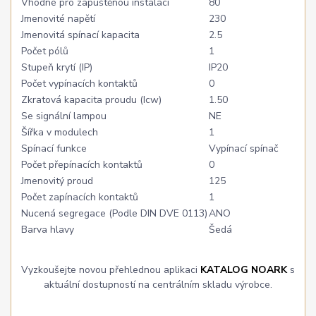
Vhodné pro zapuštěnou instalaci
80
Jmenovité napětí
230
Jmenovitá spínací kapacita
2.5
Počet pólů
1
Stupeň krytí (IP)
IP20
Počet vypínacích kontaktů
0
Zkratová kapacita proudu (Icw)
1.50
Se signální lampou
NE
Šířka v modulech
1
Spínací funkce
Vypínací spínač
Počet přepínacích kontaktů
0
Jmenovitý proud
125
Počet zapínacích kontaktů
1
Nucená segregace (Podle DIN DVE 0113)
ANO
Barva hlavy
Šedá
Vyzkoušejte novou přehlednou aplikaci
KATALOG NOARK
s
aktuální dostupností na centrálním skladu výrobce.