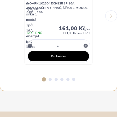
NOARK 102304 EX9I125 1P 16A
INSTALAČNÍ VYPÍNAČ, ŠÍŘKA 1 MODUL,
NOARK 102305
1PÓL, 16A
INSTALAČNÍ V
1PÓL, 25A
161,00 Kč
/
ks
DO 3 DNŮ
DO 3 DNŮ
133,06 Kč
bez DPH
Do košíku