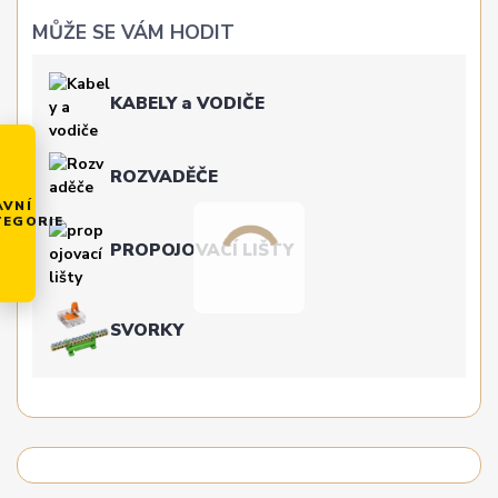
MŮŽE SE VÁM HODIT
KABELY a VODIČE
ROZVADĚČE
AVNÍ
TEGORIE
PROPOJOVACÍ LIŠTY
SVORKY