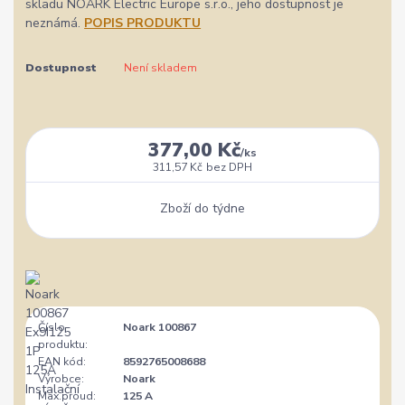
skladu NOARK Electric Europe s.r.o., jeho dostupnost je
neznámá.
POPIS PRODUKTU
Dostupnost
Není skladem
377,00 Kč
/
ks
311,57 Kč
bez DPH
Zboží do týdne
Číslo
Noark 100867
produktu:
EAN kód:
8592765008688
Výrobce:
Noark
Max.proud:
125 A