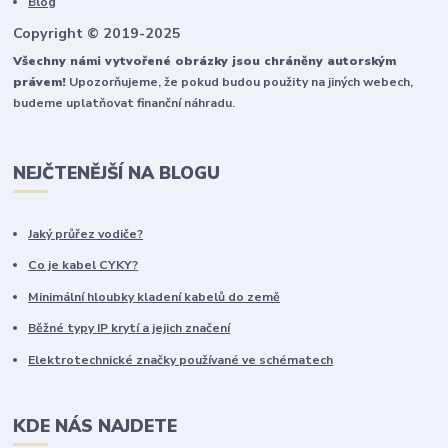
Blog
Copyright © 2019-2025
Všechny námi vytvořené obrázky jsou chráněny autorským
právem!
Upozorňujeme, že pokud budou použity na jiných webech,
budeme uplatňovat finanční náhradu.
NEJČTENĚJŠÍ NA BLOGU
Jaký průřez vodiče?
Co je kabel CYKY?
Minimální hloubky kladení kabelů do země
Běžné typy IP krytí a jejich značení
Elektrotechnické značky používané ve schématech
KDE NÁS NAJDETE