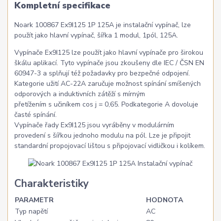
Kompletní specifikace
Noark 100867 Ex9I125 1P 125A je instalační vypínač, lze
použít jako hlavní vypínač, šířka 1 modul, 1pól, 125A.
Vypínače Ex9I125 lze použít jako hlavní vypínače pro širokou
škálu aplikací. Tyto vypínače jsou zkoušeny dle IEC / ČSN EN
60947-3 a splňují též požadavky pro bezpečné odpojení.
Kategorie užití AC-22A zaručuje možnost spínání smíšených
odporových a induktivních zátěží s mírným
přetížením s učiníkem cos j = 0,65. Podkategorie A dovoluje
časté spínání.
Vypínače řady Ex9I125 jsou vyráběny v modulárním
provedení s šířkou jednoho modulu na pól. Lze je připojit
standardní propojovací lištou s připojovací vidličkou i kolíkem.
Charakteristiky
PARAMETR
HODNOTA
Typ napětí
AC