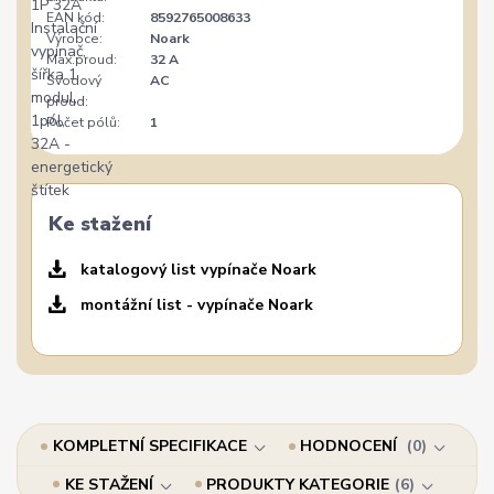
EAN kód:
8592765008633
Výrobce:
Noark
Max.proud:
32 A
Svodový
AC
proud:
Počet pólů:
1
Ke stažení
katalogový list vypínače Noark
montážní list - vypínače Noark
KOMPLETNÍ SPECIFIKACE
HODNOCENÍ
0
KE STAŽENÍ
PRODUKTY KATEGORIE
6