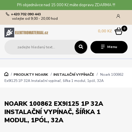
Při objednávce nad 15 000 Kč máte dopravu ZDARMA !!!
+420 702 090 443
volejte od 9,00 - 20,00 hod
0
0,00 Kč
Menu
PRODUKTY NOARK
INSTALAČNÍ VYPÍNAČE
Noark 100862
Ex9I125 1P 32A Instalační vypínač, šířka 1 modul, 1pól, 32A
NOARK 100862 EX9I125 1P 32A
INSTALAČNÍ VYPÍNAČ, ŠÍŘKA 1
MODUL, 1PÓL, 32A