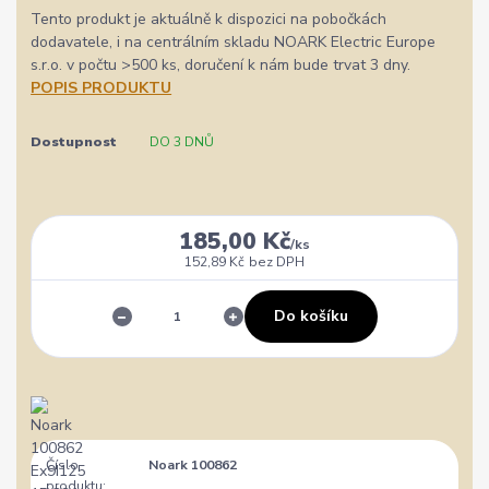
Tento produkt je aktuálně k dispozici na pobočkách
dodavatele, i na centrálním skladu NOARK Electric Europe
s.r.o. v počtu >500 ks, doručení k nám bude trvat 3 dny.
POPIS PRODUKTU
Dostupnost
DO 3 DNŮ
185,00 Kč
/
ks
152,89 Kč
bez DPH
Do košíku
Číslo
Noark 100862
produktu: