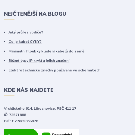
NEJČTENĚJŠÍ NA BLOGU
Jaký průřez vodiče?
Co je kabel CYKY?
Minimální hloubky kladení kabelů do země
Běžné typy IP krytí a jejich značení
Elektrotechnické značky používané ve schématech
KDE NÁS NAJDETE
Vrchlického 614, Libochovice, PSČ 411 17
IČ: 72571888
DIČ: CZ7609065970