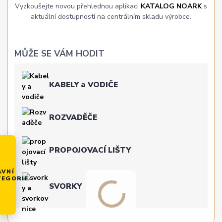
Vyzkoušejte novou přehlednou aplikaci
KATALOG NOARK
s
aktuální dostupností na centrálním skladu výrobce.
MŮŽE SE VÁM HODIT
KABELY a VODIČE
ROZVADĚČE
PROPOJOVACÍ LIŠTY
AVNÍ
TEGORIE
SVORKY