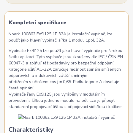
Kompletní specifikace
Noark 100862 Ex9I125 1P 32A je instalační vypínač, lze
použít jako hlavní vypínač, šířka 1 modul, 1pól, 32A.
Vypínače Ex9I125 lze použít jako hlavní vypínače pro širokou
škálu aplikací. Tyto vypínače jsou zkoušeny dle IEC / ČSN EN
60947-3 a splňují též požadavky pro bezpečné odpojení.
Kategorie užití AC-22A zaručuje možnost spínání smíšených
odporových a induktivních zátěží s mírným
přetížením s učiníkem cos j = 0,65. Podkategorie A dovoluje
časté spínání.
Vypínače řady Ex9I125 jsou vyráběny v modulárním
provedení s šířkou jednoho modulu na pól. Lze je připojit
standardní propojovací lištou s připojovací vidličkou i kolíkem.
Charakteristiky