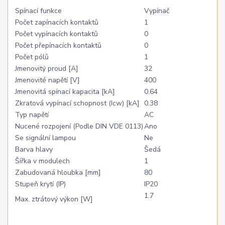
Spínací funkce
Vypínač
Počet zapínacích kontaktů
1
Počet vypínacích kontaktů
0
Počet přepínacích kontaktů
0
Počet pólů
1
Jmenovitý proud [A]
32
Jmenovité napětí [V]
400
Jmenovitá spínací kapacita [kA]
0.64
Zkratová vypínací schopnost (Icw) [kA]
0.38
Typ napětí
AC
Nucené rozpojení (Podle DIN VDE 0113)
Ano
Se signální lampou
Ne
Barva hlavy
Šedá
Šířka v modulech
1
Zabudovaná hloubka [mm]
80
Stupeň krytí (IP)
IP20
1.7
Max. ztrátový výkon [W]