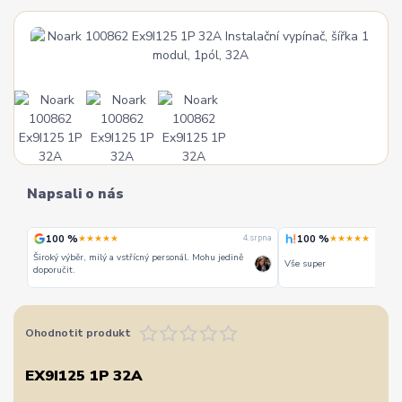
Napsali o nás
100 %
100 %
★★★★★
★★★★★
 srpna
4. srpna
Široký výběr, milý a vstřícný personál. Mohu jedině
Vše super
doporučit.
Ohodnotit produkt
EX9I125 1P 32A