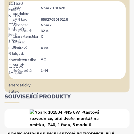
Číslo
Noark 101620
produktu:
EAN kód:
8592765016218
Výrobce:
Noark
Max.proud:
32 A
Charakteristika
C
zátěže:
Zkratový
6 kA
proud:
Svodový
AC
proud:
Počet pólů:
1+N
SOUVISEJÍCÍ PRODUKTY
NOARK 101504 PNS 8W PLASTOVÁ ROZVODNICE, BÍLÉ