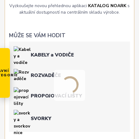
Vyzkoušejte novou přehlednou aplikaci
KATALOG NOARK
s
aktuální dostupností na centrálním skladu výrobce.
MŮŽE SE VÁM HODIT
KABELY a VODIČE
AVNÍ
ROZVADĚČE
TEGORIE
PROPOJOVACÍ LIŠTY
SVORKY