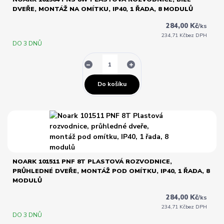
DVEŘE, MONTÁŽ NA OMÍTKU, IP40, 1 ŘADA, 8 MODULŮ
284,00 Kč
/
ks
234,71 Kč
bez DPH
DO 3 DNŮ
Do košíku
NOARK 101511 PNF 8T PLASTOVÁ ROZVODNICE,
PRŮHLEDNÉ DVEŘE, MONTÁŽ POD OMÍTKU, IP40, 1 ŘADA, 8
MODULŮ
284,00 Kč
/
ks
234,71 Kč
bez DPH
DO 3 DNŮ