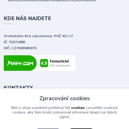
KDE NÁS NAJDETE
Vrchlického 614, Libochovice, PSČ 411 17
IČ: 72571888
DIČ: CZ7609065970
KONTAKTY
Zpracování cookies
Tomáš Vlček
Náš e-shop a partneři potřebují Váš
souhlas
s použitím souborů
+420 702 090 443
cookies, aby Vám mohli zobrazovat informace týkající se Vašich
volejte od 9,00 - 20,00 hod
zájmů.
info@elektromaterial.cz