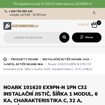
Při objednávce nad 15 000 Kč máte dopravu ZDARMA !!!
+420 702 090 443
volejte od 9,00 - 20,00 hod
0
0,00 Kč
Menu
PRODUKTY NOARK
INSTALAČNÍ JISTIČE NOARK, 6 KA
1+NPÓL JISTIČE NOARK 6KA
Noark 101620 Ex9PN-N 1PN C32
Instalační jistič, šířka 1 modul, 6 kA, charakteristika C, 32 A, 1+Npól
NOARK 101620 EX9PN-N 1PN C32
INSTALAČNÍ JISTIČ, ŠÍŘKA 1 MODUL, 6
KA, CHARAKTERISTIKA C, 32 A,