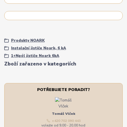
Produkty NOARK
Instalační jističe Noark, 6 kA
1+Npól jističe Noark 6kA
Zboží zařazeno v kategoriích
POTŘEBUJETE PORADIT?
Tomáš Vlček
+420 702 090 443
volejte od 9,00 - 20,00 hod