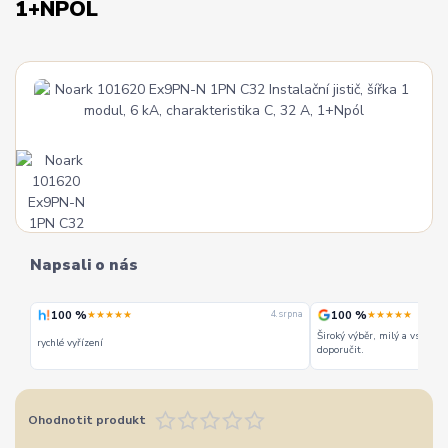
1+NPÓL
Napsali o nás
100 %
100 %
★★★★★
★★★★★
 srpna
4. srpna
Široký výběr, milý a vstřícn
rychlé vyřízení
doporučit.
Ohodnotit produkt