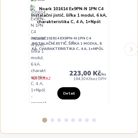
NOARK 101614 EX9PN-N 1PN C4
NOARK 10161
INSTALAČNÍ JISTIČ, ŠÍŘKA 1 MODUL, 6
INSTALAČNÍ JI
KA, CHARAKTERISTIKA C, 4 A, 1+NPÓL
KA, CHARAKTE
223,00 Kč
/
ks
NA DOTAZ
NA DOTAZ
184,30 Kč
bez DPH
Detail