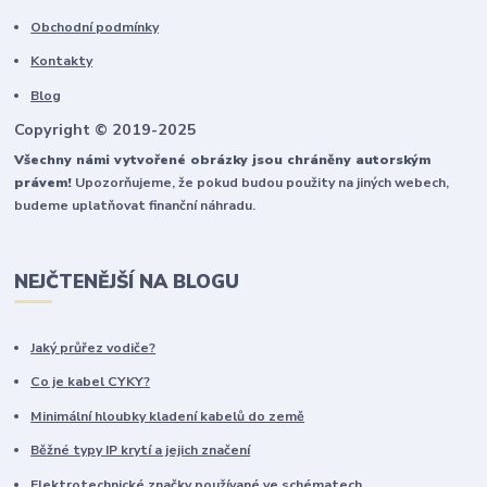
Obchodní podmínky
Kontakty
Blog
Copyright © 2019-2025
Všechny námi vytvořené obrázky jsou chráněny autorským
právem!
Upozorňujeme, že pokud budou použity na jiných webech,
budeme uplatňovat finanční náhradu.
NEJČTENĚJŠÍ NA BLOGU
Jaký průřez vodiče?
Co je kabel CYKY?
Minimální hloubky kladení kabelů do země
Běžné typy IP krytí a jejich značení
Elektrotechnické značky používané ve schématech