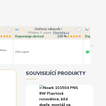
Ověřený zákazník
✓
O
i
i
Přidáno 3. srpna
·
Heureka.cz
Přidá
★★★★
Doporučuje obchod
100 %
★★★★★
Doporučuje o
»
 Mohu
Vše super
PERFEKTNÍ 
+
SOUVISEJÍCÍ PRODUKTY