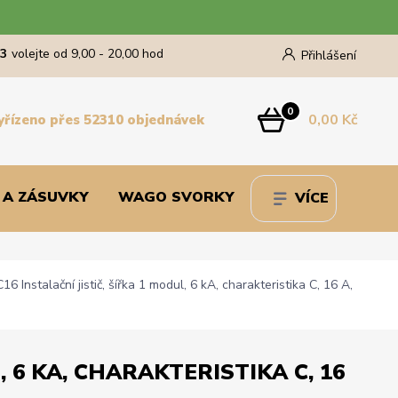
43
volejte od 9,00 - 20,00 hod
Přihlášení
0
0,00 Kč
yřízeno přes 52310 objednávek
 A ZÁSUVKY
WAGO SVORKY
VÍCE
nstalační jistič, šířka 1 modul, 6 kA, charakteristika C, 16 A,
, 6 KA, CHARAKTERISTIKA C, 16