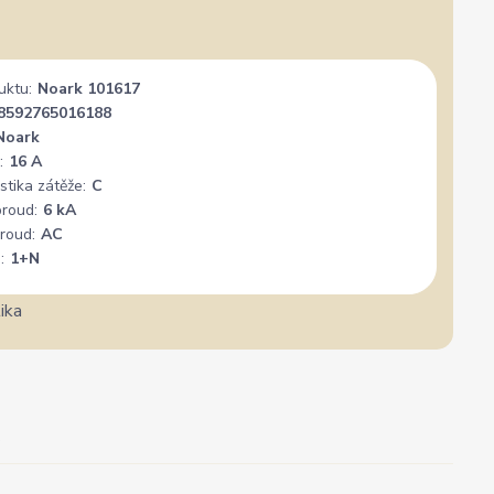
uktu:
Noark 101617
8592765016188
Noark
:
16 A
stika zátěže:
C
proud:
6 kA
roud:
AC
:
1+N