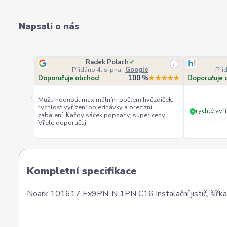
Napsali o nás
Radek Polach
✓
i
Přidáno 4. srpna
·
Google
Při
Doporučuje obchod
100 %
★★★★★
Doporučuje 
«
Můžu hodnotit maximálním počtem hvězdiček,
rychlost vyřízení objednávky a precizní
rychlé vyří
+
zabalení. Každý sáček popsány, super ceny.
Vřele doporučuji
Kompletní specifikace
Noark 101617 Ex9PN-N 1PN C16 Instalační jistič, šířka 