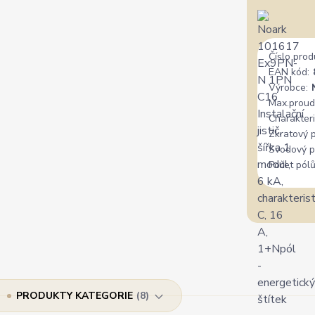
Číslo prod
EAN kód:
Výrobce:
Max.proud
Charakteri
Zkratový 
Svodový p
Počet pólů
PRODUKTY KATEGORIE
8