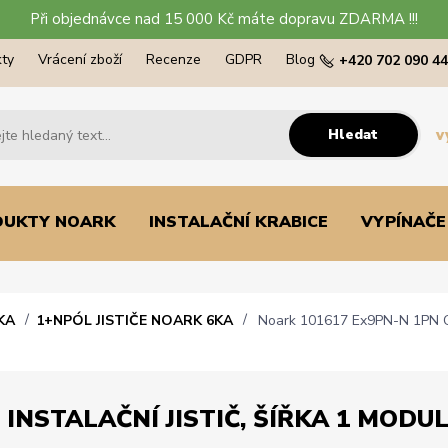
Při objednávce nad 15 000 Kč máte dopravu ZDARMA !!!
ty
Vrácení zboží
Recenze
GDPR
Blog
+420 702 090 4
Hledat
v
DUKTY NOARK
INSTALAČNÍ KRABICE
VYPÍNAČE
KA
1+NPÓL JISTIČE NOARK 6KA
Noark 101617 Ex9PN-N 1PN C16 I
INSTALAČNÍ JISTIČ, ŠÍŘKA 1 MODUL