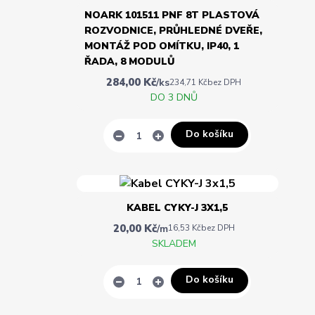
NOARK 101511 PNF 8T PLASTOVÁ
ROZVODNICE, PRŮHLEDNÉ DVEŘE,
MONTÁŽ POD OMÍTKU, IP40, 1
ŘADA, 8 MODULŮ
284,00 Kč
/
ks
234,71 Kč
bez DPH
DO 3 DNŮ
Do košíku
KABEL CYKY-J 3X1,5
20,00 Kč
/
m
16,53 Kč
bez DPH
SKLADEM
Do košíku