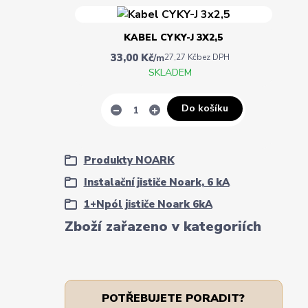
KABEL CYKY-J 3X2,5
33,00 Kč
/
m
27,27 Kč
bez DPH
SKLADEM
Do košíku
Produkty NOARK
Instalační jističe Noark, 6 kA
1+Npól jističe Noark 6kA
Zboží zařazeno v kategoriích
POTŘEBUJETE PORADIT?