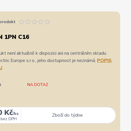
produkt
N 1PN C16
kt není aktuálně k dispozici ani na centrálním skladu
ric Europe s.r.o., jeho dostupnost je neznámá.
POPIS
U
t
NA DOTAZ
0 Kč
/
ks
Zboží do týdne
bez DPH