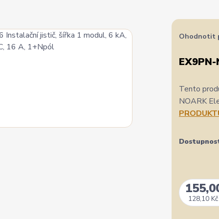
Ohodnotit 
EX9PN-
Tento produ
NOARK Elect
PRODUKT
Dostupnos
155,0
128,10 Kč