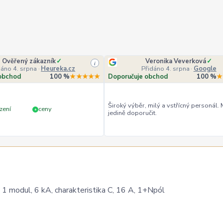
Ověřený zákazník
✓
Veronika Veverková
✓
i
dáno 4. srpna
·
Heureka.cz
Přidáno 4. srpna
·
Google
obchod
100 %
★★★★★
Doporučuje obchod
100 %
★
Široký výběr, milý a vstřícný personál.
zení
ceny
+
jedině doporučit.
1 modul, 6 kA, charakteristika C, 16 A, 1+Npól