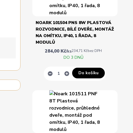
NOARK 101504 PNS 8W PLASTOVÁ
ROZVODNICE, BÍLÉ DVEŘE, MONTÁŽ
NA OMÍTKU, IP40, 1 ŘADA, 8
MODULŮ
284,00 Kč
/
ks
234,71 Kč
bez DPH
DO 3 DNŮ
Do košíku