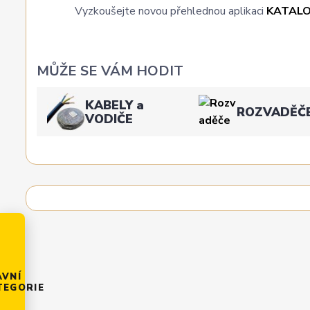
Vyzkoušejte novou přehlednou aplikaci
KATAL
MŮŽE SE VÁM HODIT
KABELY a
ROZVADĚČ
VODIČE
AVNÍ
TEGORIE