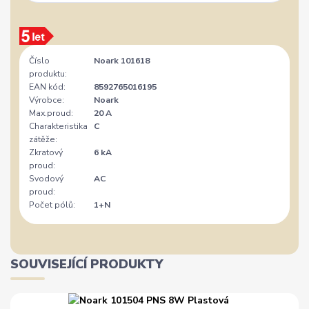
Číslo
Noark 101618
produktu:
EAN kód:
8592765016195
Výrobce:
Noark
Max.proud:
20 A
Charakteristika
C
zátěže:
Zkratový
6 kA
proud:
Svodový
AC
proud:
Počet pólů:
1+N
SOUVISEJÍCÍ PRODUKTY