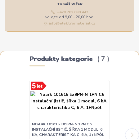
Tomáš Vlček
+420 702 090 443
volejte od 9,00 - 20,00 hod
info@elektromaterial.cz
Produkty kategorie
7
NOARK 101615 EX9PN-N 1PN C6
NOARK 10161
INSTALAČNÍ JISTIČ, ŠÍŘKA 1 MODUL, 6
INSTALAČNÍ JI
KA, CHARAKTERISTIKA C, 6 A, 1+NPÓL
KA, CHARAKTE