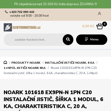
Při objednávce nad 15 000 Kč máte dopravu ZDARMA !!!
+420 702 090 443
volejte od 9,00 - 20,00 hod
0
0,00 Kč
Menu
PRODUKTY NOARK
INSTALAČNÍ JISTIČE NOARK, 6 KA
1+NPÓL JISTIČE NOARK 6KA
Noark 101618 Ex9PN-N 1PN C20
Instalační jistič, šířka 1 modul, 6 kA, charakteristika C, 20 A, 1+Npól
NOARK 101618 EX9PN-N 1PN C20
INSTALAČNÍ JISTIČ, ŠÍŘKA 1 MODUL, 6
KA, CHARAKTERISTIKA C, 20 A,