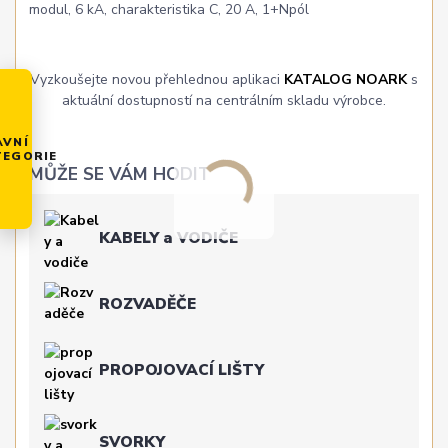
modul, 6 kA, charakteristika C, 20 A, 1+Npól
Vyzkoušejte novou přehlednou aplikaci
KATALOG NOARK
s
aktuální dostupností na centrálním skladu výrobce.
AVNÍ
TEGORIE
MŮŽE SE VÁM HODIT
KABELY a VODIČE
ROZVADĚČE
PROPOJOVACÍ LIŠTY
SVORKY