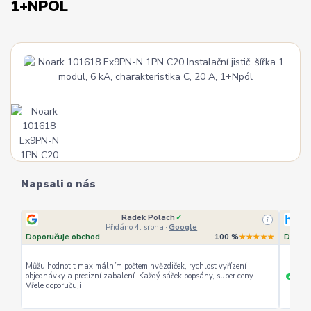
1+NPÓL
Napsali o nás
Radek Polach
✓
i
Přidáno 4. srpna
·
Google
Doporučuje obchod
100 %
★★★★★
Doporu
Můžu hodnotit maximálním počtem hvězdiček, rychlost vyřízení
objednávky a precizní zabalení. Každý sáček popsány, super ceny.
rychl
+
Vřele doporučuji