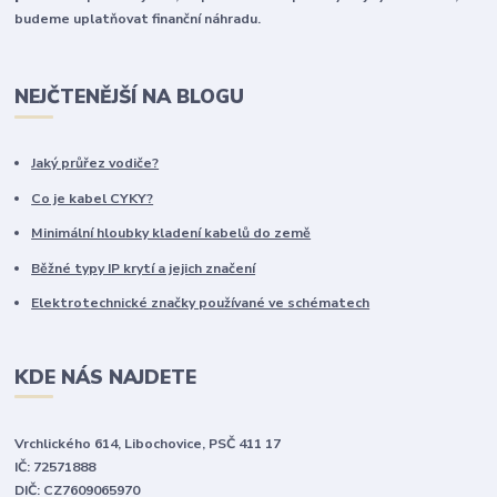
budeme uplatňovat finanční náhradu.
NEJČTENĚJŠÍ NA BLOGU
Jaký průřez vodiče?
Co je kabel CYKY?
Minimální hloubky kladení kabelů do země
Běžné typy IP krytí a jejich značení
Elektrotechnické značky používané ve schématech
KDE NÁS NAJDETE
Vrchlického 614, Libochovice, PSČ 411 17
IČ: 72571888
DIČ: CZ7609065970