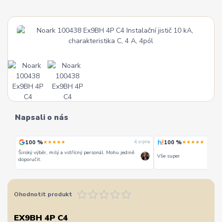
Napsali o nás
100 %
100 %
★★★★★
★★★★★
 srpna
4. srpna
Široký výběr, milý a vstřícný personál. Mohu jedině
Vše super
doporučit.
Ohodnotit produkt
EX9BH 4P C4