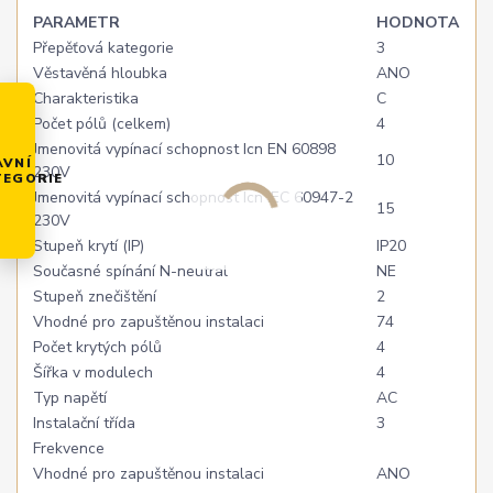
PARAMETR
HODNOTA
Přepěťová kategorie
3
Věstavěná hloubka
ANO
Charakteristika
C
Počet pólů (celkem)
4
Jmenovitá vypínací schopnost Icn EN 60898
10
AVNÍ
230V
TEGORIE
Jmenovitá vypínací schopnost Icn IEC 60947-2
15
230V
Stupeň krytí (IP)
IP20
Současné spínání N-neutral
NE
Stupeň znečištění
2
Vhodné pro zapuštěnou instalaci
74
Počet krytých pólů
4
Šířka v modulech
4
Typ napětí
AC
Instalační třída
3
Frekvence
Vhodné pro zapuštěnou instalaci
ANO