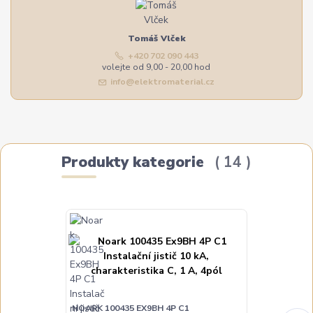
Tomáš Vlček
+420 702 090 443
volejte od 9,00 - 20,00 hod
info@elektromaterial.cz
Produkty kategorie
14
NOARK 100435 EX9BH 4P C1
NOARK 100436