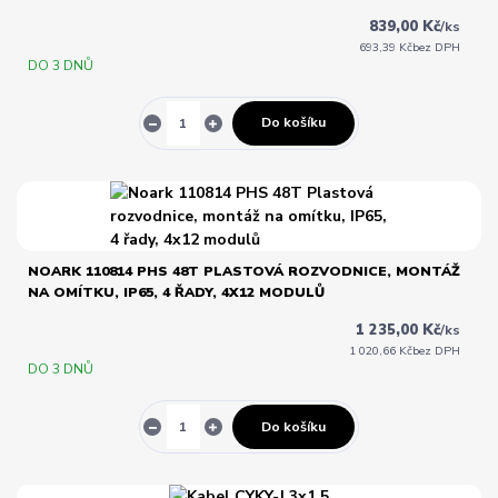
839,00 Kč
/
ks
693,39 Kč
bez DPH
DO 3 DNŮ
Do košíku
NOARK 110814 PHS 48T PLASTOVÁ ROZVODNICE, MONTÁŽ
NA OMÍTKU, IP65, 4 ŘADY, 4X12 MODULŮ
1 235,00 Kč
/
ks
1 020,66 Kč
bez DPH
DO 3 DNŮ
Do košíku