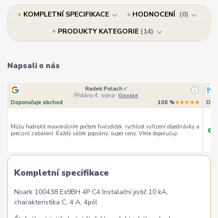
KOMPLETNÍ SPECIFIKACE
HODNOCENÍ
0
PRODUKTY KATEGORIE
14
Napsali o nás
Radek Polach
✓
i
Přidáno 4. srpna
·
Google
Doporučuje obchod
100 %
★★★★★
Dop
Můžu hodnotit maximálním počtem hvězdiček, rychlost vyřízení objednávky a
ry
+
precizní zabalení. Každý sáček popsány, super ceny. Vřele doporučuji
Kompletní specifikace
Noark 100438 Ex9BH 4P C4 Instalační jistič 10 kA,
charakteristika C, 4 A, 4pól