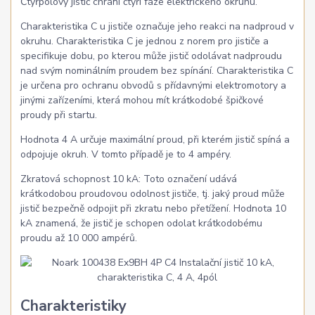
Čtyřpólový jistič chrání čtyři fáze elektrického okruhu.
Charakteristika C u jističe označuje jeho reakci na nadproud v
okruhu. Charakteristika C je jednou z norem pro jističe a
specifikuje dobu, po kterou může jistič odolávat nadproudu
nad svým nominálním proudem bez spínání. Charakteristika C
je určena pro ochranu obvodů s přídavnými elektromotory a
jinými zařízeními, která mohou mít krátkodobé špičkové
proudy při startu.
Hodnota 4 A určuje maximální proud, při kterém jistič spíná a
odpojuje okruh. V tomto případě je to 4 ampéry.
Zkratová schopnost 10 kA: Toto označení udává
krátkodobou proudovou odolnost jističe, tj. jaký proud může
jistič bezpečně odpojit při zkratu nebo přetížení. Hodnota 10
kA znamená, že jistič je schopen odolat krátkodobému
proudu až 10 000 ampérů.
Charakteristiky