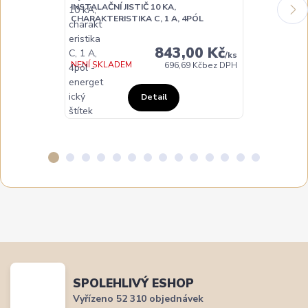
INSTALAČNÍ JISTIČ 10 KA,
INSTALAČNÍ JI
CHARAKTERISTIKA C, 1 A, 4PÓL
CHARAKTERIST
843,00 Kč
/
ks
NENÍ SKLADEM
NA DOTAZ
696,69 Kč
bez DPH
Detail
SPOLEHLIVÝ ESHOP
Vyřízeno 52 310 objednávek