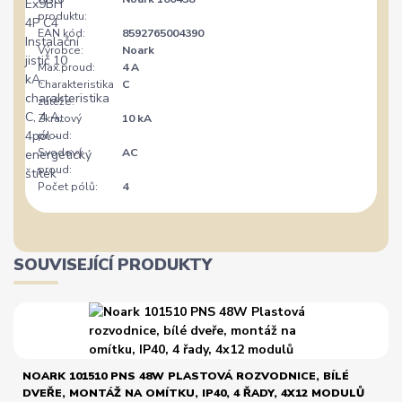
produktu:
EAN kód:
8592765004390
Výrobce:
Noark
Max.proud:
4 A
Charakteristika
C
zátěže:
Zkratový
10 kA
proud:
Svodový
AC
proud:
Počet pólů:
4
SOUVISEJÍCÍ PRODUKTY
NOARK 101510 PNS 48W PLASTOVÁ ROZVODNICE, BÍLÉ
DVEŘE, MONTÁŽ NA OMÍTKU, IP40, 4 ŘADY, 4X12 MODULŮ