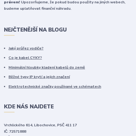
právem!
Upozorňujeme, že pokud budou použity na jiných webech,
budeme uplatňovat finanční náhradu.
NEJČTENĚJŠÍ NA BLOGU
Jaký průřez vodiče?
Co je kabel CYKY?
Minimální hloubky kladení kabelů do země
Běžné typy IP krytí a jejich značení
Elektrotechnické značky používané ve schématech
KDE NÁS NAJDETE
Vrchlického 614, Libochovice, PSČ 411 17
IČ: 72571888