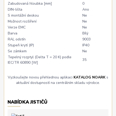
Zabudovaná hloubka [mm]
0
DIN-lišta
Ano
S montážní deskou
Ne
Možnost rozšíření
Ne
Verze EMC
Ne
Barva
Bílý
RAL odstín
9003
Stupeň krytí (IP)
IP40
Se zámkem
Ne
Tepelný rozptyl (Delta T = 20 K) podle
35
IEC/TR 60890 [W]
Vyzkoušejte novou přehlednou aplikaci
KATALOG NOARK
s
aktuální dostupností na centrálním skladu výrobce.
NABÍDKA JISTIČŮ