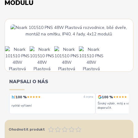
MODULŮ
NAPSALI O NÁS
100 %
100 %
★★★★★
★★★★★
 srpna
4. srpna
Široký výběr, milý a vstřícn
rychlé vyřízení
doporučit.
Ohodnotit produkt