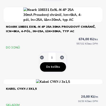
NOARK 108331 EX9L-N 4P 25A 30MA PROUDOVÝ CHRÁNIČ,
ICN=6KA, 4-PÓL, IN=25A, IΔN=30MA, TYP AC
674,00 Kč
/
ks
557,02 Kč
bez DPH
DO 3 DNŮ
Do košíku
KABEL CYKY-J 3X1,5
20,00 Kč
/
m
16,53 Kč
bez DPH
SKLADEM