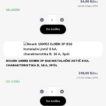
54,00 Kč
/
ks
44,63 Kč
bez DPH
SKLADEM
Do košíku
NOARK 100053 EX9BN 3P B16 INSTALAČNÍ JISTIČ 6 KA,
CHARAKTERISTIKA B, 16 A, 3PÓL
208,00 Kč
/
ks
171,90 Kč
bez DPH
DO 3 DNŮ
Do košíku