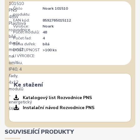
Číslo
Noark 101510
produktu:
EAN kód:
8592765015112
Výrobce:
Noark
Počet modulů:
48
Počet řad:
4
Barva dvířek:
bílá
DOSTUPNOST
>100 ks
U VÝROBCE:
Ke stažení
Katalogový list Rozvodnice PNS
Instalační návod Rozvodnice PNS
SOUVISEJÍCÍ PRODUKTY