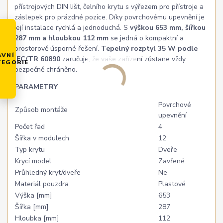
přístrojových DIN lišt, čelního krytu s výřezem pro přístroje a
záslepek pro prázdné pozice. Díky povrchovému upevnění je
její instalace rychlá a jednoduchá. S
výškou 653 mm, šířkou
287 mm a hloubkou 112 mm
se jedná o kompaktní a
prostorově úsporné řešení.
Tepelný rozptyl 35 W podle
AVNÍ
IEC/TR 60890
zaručuje, že vaše zařízení zůstane vždy
TEGORIE
bezpečně chráněno.
PARAMETRY
Povrchové
Způsob montáže
upevnění
Počet řad
4
Šířka v modulech
12
Typ krytu
Dveře
Krycí model
Zavřené
Průhledný kryt/dveře
Ne
Materiál pouzdra
Plastové
Výška [mm]
653
Šířka [mm]
287
Hloubka [mm]
112