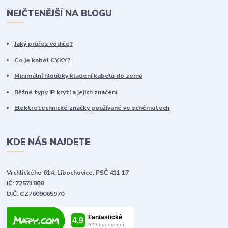
NEJČTENĚJŠÍ NA BLOGU
Jaký průřez vodiče?
Co je kabel CYKY?
Minimální hloubky kladení kabelů do země
Běžné typy IP krytí a jejich značení
Elektrotechnické značky používané ve schématech
KDE NÁS NAJDETE
Vrchlického 614, Libochovice, PSČ 411 17
IČ: 72571888
DIČ: CZ7609065970