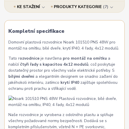
KE STAŽENÍ
PRODUKTY KATEGORIE
7
Kompletní specifikace
Domovní plastová rozvodnice Noark 101510 PNS 48W pro
montáž na omítku, bílé dveře, krytí IP40, 4 řady, 4x12 modulů.
Tato r
ozvodnice
je navržena
pro montáž na omítku
a
nabízí
čtyři řady s kapacitou 4x12 modulů
, což poskytuje
dostatečný prostor pro všechny vaše elektrické potřeby. S
bílými dveřmi
a elegantním designem se snadno začlení do
jakéhokoli interiéru, zatímco
krytí IP40
zajišťuje spolehlivou
ochranu proti prachu a stříkající vodě.
Naše rozvodnice je vyrobena z odolného plastu a splňuje
všechny požadované normy bezpečnosti. Dodává se s
kompletním příslušenstvím, včetně N + PE svorkovnic,