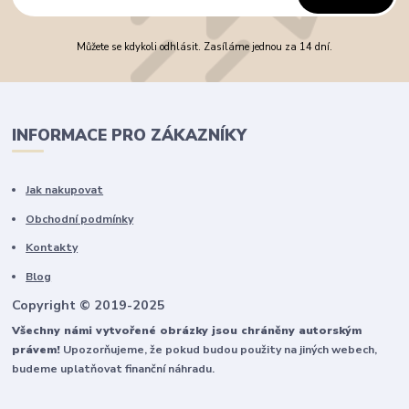
Můžete se kdykoli odhlásit. Zasíláme jednou za 14 dní.
INFORMACE PRO ZÁKAZNÍKY
Jak nakupovat
Obchodní podmínky
Kontakty
Blog
Copyright © 2019-2025
Všechny námi vytvořené obrázky jsou chráněny autorským
právem!
Upozorňujeme, že pokud budou použity na jiných webech,
budeme uplatňovat finanční náhradu.