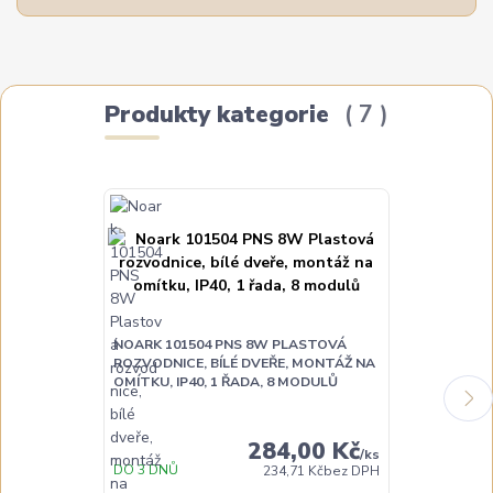
Produkty kategorie
7
NOARK 101504 PNS 8W PLASTOVÁ
ROZVODNICE, BÍLÉ DVEŘE, MONTÁŽ NA
NOARK 10150
OMÍTKU, IP40, 1 ŘADA, 8 MODULŮ
ROZVODNICE,
OMÍTKU, IP40
284,00 Kč
/
ks
DO 3 DNŮ
DO 3 DNŮ
234,71 Kč
bez DPH