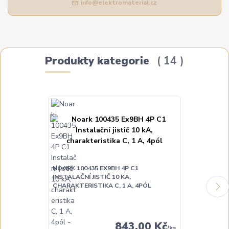
info@elektromaterial.cz
Produkty kategorie
14
NOARK 100435 EX9BH 4P C1
NOARK 100436
INSTALAČNÍ JISTIČ 10 KA,
INSTALAČNÍ JI
CHARAKTERISTIKA C, 1 A, 4PÓL
CHARAKTERIST
843,00 Kč
/
ks