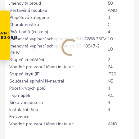
Jmenovitý proud
50
Věstavěná hloubka
ANO
Přepěťová kategorie
3
Charakteristika
C
Počet pólů (celkem)
4
AVNÍ
TEGORIE
Jmenovitá vypínací schopnost Icn EN 60898 230V
10
Jmenovitá vypínací schopnost Icn IEC 60947-2
10
230V
Stupeň znečištění
2
Vhodné pro zapuštěnou instalaci
74
Stupeň krytí (IP)
IP20
Současné spínání N-neutral
NE
Počet krytých pólů
4
Typ napětí
AC
Šířka v modulech
4
Instalační třída
3
Frekvence
Vhodné pro zapuštěnou instalaci
ANO