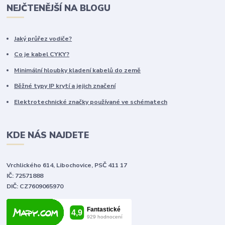
NEJČTENĚJŠÍ NA BLOGU
Jaký průřez vodiče?
Co je kabel CYKY?
Minimální hloubky kladení kabelů do země
Běžné typy IP krytí a jejich značení
Elektrotechnické značky používané ve schématech
KDE NÁS NAJDETE
Vrchlického 614, Libochovice, PSČ 411 17
IČ: 72571888
DIČ: CZ7609065970