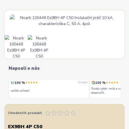
Napsali o nás
100 %
100 %
★★★★★
★★★★★
 srpna
4. srpna
Široký výběr, milý a vstřícn
rychlé vyřízení
doporučit.
Ohodnotit produkt
EX9BH 4P C50