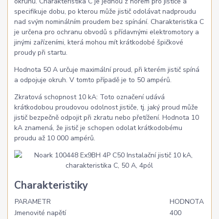
okruhu. Charakteristika C je jednou z norem pro jističe a
specifikuje dobu, po kterou může jistič odolávat nadproudu
nad svým nominálním proudem bez spínání. Charakteristika C
je určena pro ochranu obvodů s přídavnými elektromotory a
jinými zařízeními, která mohou mít krátkodobé špičkové
proudy při startu.
Hodnota 50 A určuje maximální proud, při kterém jistič spíná
a odpojuje okruh. V tomto případě je to 50 ampérů.
Zkratová schopnost 10 kA: Toto označení udává
krátkodobou proudovou odolnost jističe, tj. jaký proud může
jistič bezpečně odpojit při zkratu nebo přetížení. Hodnota 10
kA znamená, že jistič je schopen odolat krátkodobému
proudu až 10 000 ampérů.
Charakteristiky
PARAMETR
HODNOTA
Jmenovité napětí
400