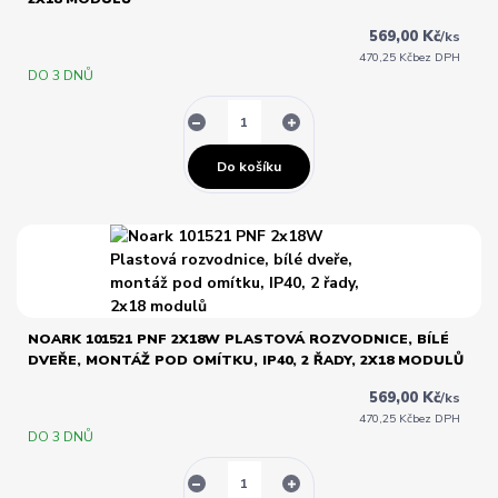
569,00 Kč
/
ks
470,25 Kč
bez DPH
DO 3 DNŮ
Do košíku
NOARK 101521 PNF 2X18W PLASTOVÁ ROZVODNICE, BÍLÉ
DVEŘE, MONTÁŽ POD OMÍTKU, IP40, 2 ŘADY, 2X18 MODULŮ
569,00 Kč
/
ks
470,25 Kč
bez DPH
DO 3 DNŮ