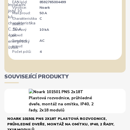
EAN kód:
8592765004499
Výrobce:
Noark
Max.proud:
50 A
Charakteristika
C
zátěže:
Zkratový
10 kA
proud:
Svodový
AC
proud:
Počet pólů:
4
SOUVISEJÍCÍ PRODUKTY
NOARK 101501 PNS 2X18T PLASTOVÁ ROZVODNICE,
PRŮHLEDNÉ DVEŘE, MONTÁŽ NA OMÍTKU, IP40, 2 ŘADY,
2X18 MODULŮ