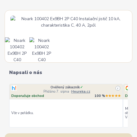
Napsali o nás
Ověřený zákazník
✓
i
Přidáno 7. srpna
·
Heureka.cz
Doporučuje obchod
100 %
★★★★★
Doporu
Můžu ho
Vče v pořádku.
objedná
Vřele d