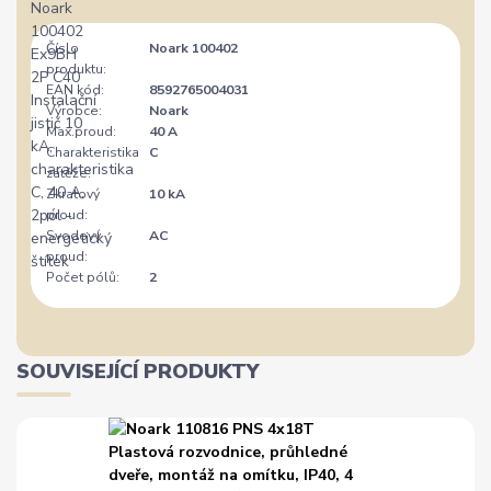
Číslo
Noark 100402
produktu:
EAN kód:
8592765004031
Výrobce:
Noark
Max.proud:
40 A
Charakteristika
C
zátěže:
Zkratový
10 kA
proud:
Svodový
AC
proud:
Počet pólů:
2
SOUVISEJÍCÍ PRODUKTY