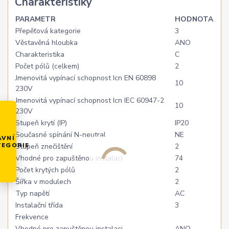
Charakteristiky
PARAMETR
HODNOTA
Přepěťová kategorie
3
Věstavěná hloubka
ANO
Charakteristika
C
Počet pólů (celkem)
2
Jmenovitá vypínací schopnost Icn EN 60898
10
230V
Jmenovitá vypínací schopnost Icn IEC 60947-2
10
230V
Stupeň krytí (IP)
IP20
Současné spínání N-neutral
NE
AVNÍ
TEGORIE
Stupeň znečištění
2
Vhodné pro zapuštěnou instalaci
74
Počet krytých pólů
2
Šířka v modulech
2
Typ napětí
AC
Instalační třída
3
Frekvence
Vhodné pro zapuštěnou instalaci
ANO