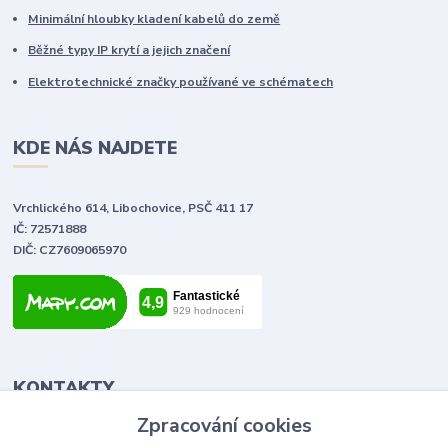
Minimální hloubky kladení kabelů do země
Běžné typy IP krytí a jejich značení
Elektrotechnické značky používané ve schématech
KDE NÁS NAJDETE
Vrchlického 614, Libochovice, PSČ 411 17
IČ: 72571888
DIČ: CZ7609065970
KONTAKTY
Zpracování cookies