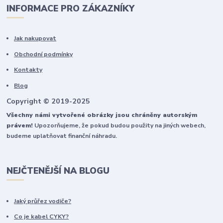
INFORMACE PRO ZÁKAZNÍKY
Jak nakupovat
Obchodní podmínky
Kontakty
Blog
Copyright © 2019-2025
Všechny námi vytvořené obrázky jsou chráněny autorským
právem!
Upozorňujeme, že pokud budou použity na jiných webech,
budeme uplatňovat finanční náhradu.
NEJČTENĚJŠÍ NA BLOGU
Jaký průřez vodiče?
Co je kabel CYKY?