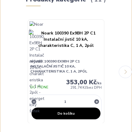
NOARK 100390 EX9BH 2P C1
NOARK 100391
INSTALAČNÍ JISTIČ 10 KA,
INSTALAČNÍ JI
CHARAKTERISTIKA C, 1 A, 2PÓL
CHARAKTERIST
353,00 Kč
/
ks
DO TÝDNE
291,74 Kč
bez DPH
NA DOTAZ
Do košíku