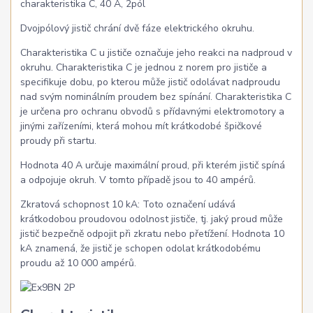
charakteristika C, 40 A, 2pól
Dvojpólový jistič chrání dvě fáze elektrického okruhu.
Charakteristika C u jističe označuje jeho reakci na nadproud v
okruhu. Charakteristika C je jednou z norem pro jističe a
specifikuje dobu, po kterou může jistič odolávat nadproudu
nad svým nominálním proudem bez spínání. Charakteristika C
je určena pro ochranu obvodů s přídavnými elektromotory a
jinými zařízeními, která mohou mít krátkodobé špičkové
proudy při startu.
Hodnota 40 A určuje maximální proud, při kterém jistič spíná
a odpojuje okruh. V tomto případě jsou to 40 ampérů.
Zkratová schopnost 10 kA: Toto označení udává
krátkodobou proudovou odolnost jističe, tj. jaký proud může
jistič bezpečně odpojit při zkratu nebo přetížení. Hodnota 10
kA znamená, že jistič je schopen odolat krátkodobému
proudu až 10 000 ampérů.