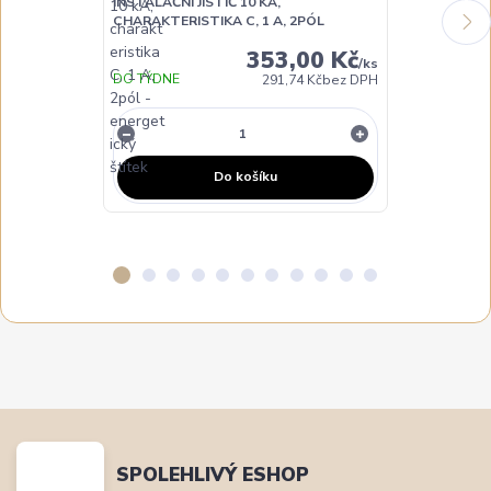
INSTALAČNÍ JISTIČ 10 KA,
INSTALAČNÍ JI
CHARAKTERISTIKA C, 1 A, 2PÓL
CHARAKTERIST
353,00 Kč
/
ks
DO TÝDNE
291,74 Kč
bez DPH
NA DOTAZ
Do košíku
SPOLEHLIVÝ ESHOP