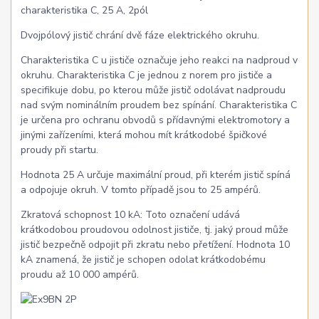
charakteristika C, 25 A, 2pól
Dvojpólový jistič chrání dvě fáze elektrického okruhu.
Charakteristika C u jističe označuje jeho reakci na nadproud v
okruhu. Charakteristika C je jednou z norem pro jističe a
specifikuje dobu, po kterou může jistič odolávat nadproudu
nad svým nominálním proudem bez spínání. Charakteristika C
je určena pro ochranu obvodů s přídavnými elektromotory a
jinými zařízeními, která mohou mít krátkodobé špičkové
proudy při startu.
Hodnota 25 A určuje maximální proud, při kterém jistič spíná
a odpojuje okruh. V tomto případě jsou to 25 ampérů.
Zkratová schopnost 10 kA: Toto označení udává
krátkodobou proudovou odolnost jističe, tj. jaký proud může
jistič bezpečně odpojit při zkratu nebo přetížení. Hodnota 10
kA znamená, že jistič je schopen odolat krátkodobému
proudu až 10 000 ampérů.