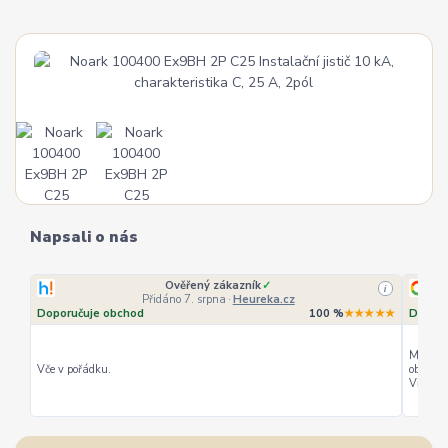
Napsali o nás
Ověřený zákazník
✓
i
Přidáno 7. srpna
·
Heureka.cz
Doporučuje obchod
100 %
★★★★★
Doporu
Můžu ho
Vče v pořádku.
objedná
Vřele d