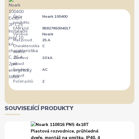
Číslo
Noark 100400
produktu:
EAN kód:
8592765004017
Výrobce:
Noark
Max.proud:
25 A
Charakteristika
C
zátěže:
Zkratový
10 kA
proud:
Svodový
AC
proud:
Počet pólů:
2
SOUVISEJÍCÍ PRODUKTY