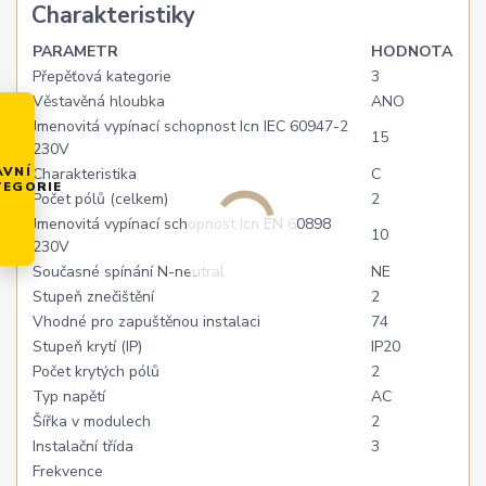
Charakteristiky
PARAMETR
HODNOTA
Přepěťová kategorie
3
Věstavěná hloubka
ANO
Jmenovitá vypínací schopnost Icn IEC 60947-2
15
230V
AVNÍ
Charakteristika
C
TEGORIE
Počet pólů (celkem)
2
Jmenovitá vypínací schopnost Icn EN 60898
10
230V
Současné spínání N-neutral
NE
Stupeň znečištění
2
Vhodné pro zapuštěnou instalaci
74
Stupeň krytí (IP)
IP20
Počet krytých pólů
2
Typ napětí
AC
Šířka v modulech
2
Instalační třída
3
Frekvence