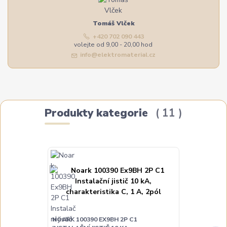
Tomáš Vlček
+420 702 090 443
volejte od 9,00 - 20,00 hod
info@elektromaterial.cz
Produkty kategorie
11
NOARK 100390 EX9BH 2P C1
NOARK 100391