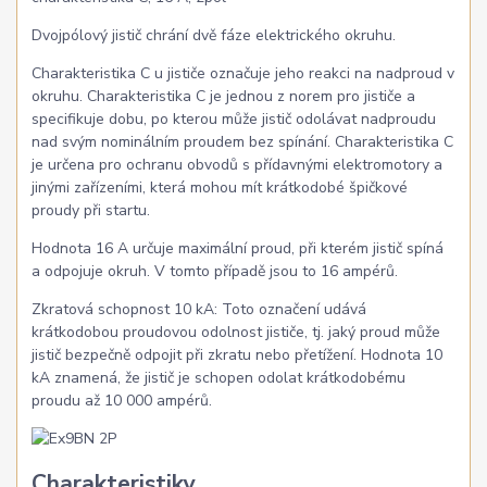
Dvojpólový jistič chrání dvě fáze elektrického okruhu.
Charakteristika C u jističe označuje jeho reakci na nadproud v
okruhu. Charakteristika C je jednou z norem pro jističe a
specifikuje dobu, po kterou může jistič odolávat nadproudu
nad svým nominálním proudem bez spínání. Charakteristika C
je určena pro ochranu obvodů s přídavnými elektromotory a
jinými zařízeními, která mohou mít krátkodobé špičkové
proudy při startu.
Hodnota 16 A určuje maximální proud, při kterém jistič spíná
a odpojuje okruh. V tomto případě jsou to 16 ampérů.
Zkratová schopnost 10 kA: Toto označení udává
krátkodobou proudovou odolnost jističe, tj. jaký proud může
jistič bezpečně odpojit při zkratu nebo přetížení. Hodnota 10
kA znamená, že jistič je schopen odolat krátkodobému
proudu až 10 000 ampérů.
Charakteristiky