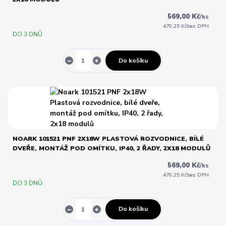
569,00 Kč
/
ks
470,25 Kč
bez DPH
DO 3 DNŮ
Do košíku
NOARK 101521 PNF 2X18W PLASTOVÁ ROZVODNICE, BÍLÉ
DVEŘE, MONTÁŽ POD OMÍTKU, IP40, 2 ŘADY, 2X18 MODULŮ
569,00 Kč
/
ks
470,25 Kč
bez DPH
DO 3 DNŮ
Do košíku