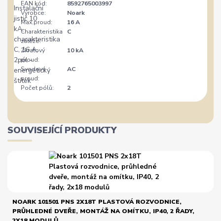
EAN kód:
8592765003997
Výrobce:
Noark
Max.proud:
16 A
Charakteristika
C
zátěže:
Zkratový
10 kA
proud:
Svodový
AC
proud:
Počet pólů:
2
SOUVISEJÍCÍ PRODUKTY
NOARK 101501 PNS 2X18T PLASTOVÁ ROZVODNICE,
PRŮHLEDNÉ DVEŘE, MONTÁŽ NA OMÍTKU, IP40, 2 ŘADY,
2X18 MODULŮ