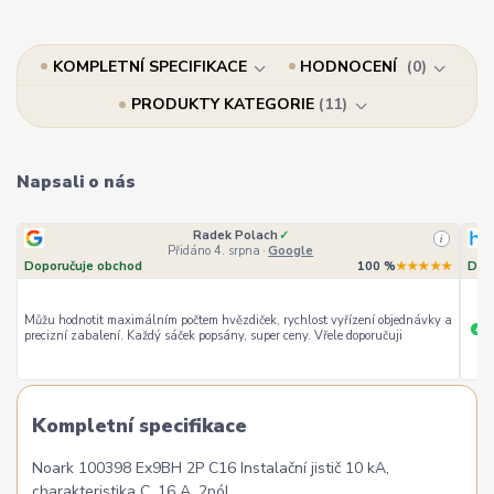
KOMPLETNÍ SPECIFIKACE
HODNOCENÍ
0
PRODUKTY KATEGORIE
11
Napsali o nás
Radek Polach
✓
i
Přidáno 4. srpna
·
Google
Doporučuje obchod
100 %
★★★★★
Dop
Můžu hodnotit maximálním počtem hvězdiček, rychlost vyřízení objednávky a
ry
+
precizní zabalení. Každý sáček popsány, super ceny. Vřele doporučuji
Kompletní specifikace
Noark 100398 Ex9BH 2P C16 Instalační jistič 10 kA,
charakteristika C, 16 A, 2pól