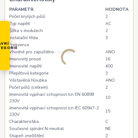
PARAMETR
HODNOTA
Počet krytých pólů
2
Typ napětí
AC
Šířka v modulech
2
Instalační třída
3
AVNÍ
Frekvence
TEGORIE
Vhodné pro zapuštěnou instalaci
ANO
Jmenovitý proud
16
Jmenovité napětí
400
Přepěťová kategorie
3
Věstavěná hloubka
ANO
Počet pólů (celkem)
2
Jmenovitá vypínací schopnost Icn EN 60898
10
230V
Jmenovitá vypínací schopnost Icn IEC 60947-2
15
230V
Charakteristika
C
Současné spínání N-neutral
NE
Stupeň znečištění
2