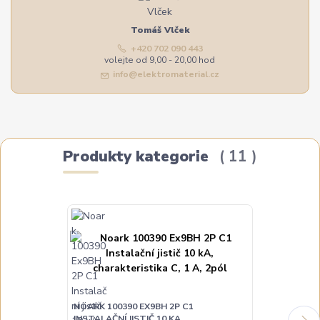
Tomáš Vlček
+420 702 090 443
volejte od 9,00 - 20,00 hod
info@elektromaterial.cz
Produkty kategorie
11
NOARK 100390 EX9BH 2P C1
NOARK 100391
INSTALAČNÍ JISTIČ 10 KA,
INSTALAČNÍ JI