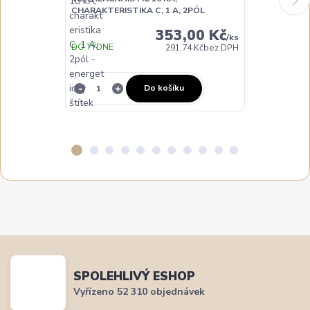
CHARAKTERISTIKA C, 1 A, 2PÓL
CHARAKTERIST
353,00 Kč
/
ks
DO TÝDNE
291,74 Kč
bez DPH
NA DOTAZ
Do košíku
SPOLEHLIVÝ ESHOP
Vyřízeno 52 310 objednávek