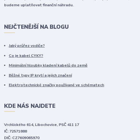
budeme uplatňovat finanční náhradu.
NEJČTENĚJŠÍ NA BLOGU
Jaký průřez vodiče?
Co je kabel CYKY?
Minimální hloubky kladení kabelů do země
Běžné typy IP krytí a jejich značení
Elektrotechnické značky používané ve schématech
KDE NÁS NAJDETE
Vrchlického 614, Libochovice, PSČ 411 17
IČ: 72571888
DIČ: CZ7609065970