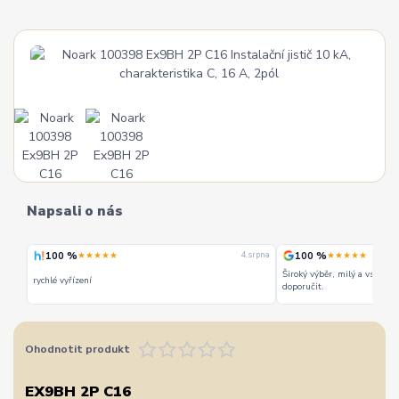
Napsali o nás
100 %
100 %
★★★★★
★★★★★
 srpna
4. srpna
Široký výběr, milý a vstřícn
rychlé vyřízení
doporučit.
Ohodnotit produkt
EX9BH 2P C16