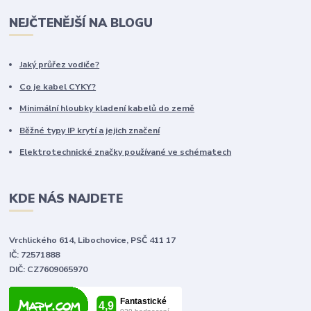
NEJČTENĚJŠÍ NA BLOGU
Jaký průřez vodiče?
Co je kabel CYKY?
Minimální hloubky kladení kabelů do země
Běžné typy IP krytí a jejich značení
Elektrotechnické značky používané ve schématech
KDE NÁS NAJDETE
Vrchlického 614, Libochovice, PSČ 411 17
IČ: 72571888
DIČ: CZ7609065970