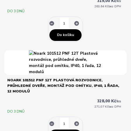
319,00 Kč
/
ks
263,64 Kč
bez DPH
DO 3 DNŮ
Do košíku
NOARK 101512 PNF 12T PLASTOVÁ ROZVODNICE,
PRŮHLEDNÉ DVEŘE, MONTÁŽ POD OMÍTKU, IP40, 1 ŘADA,
12 MODULŮ
328,00 Kč
/
ks
271,07 Kč
bez DPH
DO 3 DNŮ