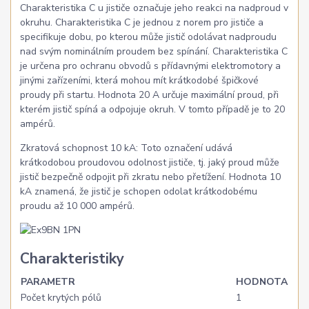
Charakteristika C u jističe označuje jeho reakci na nadproud v
okruhu. Charakteristika C je jednou z norem pro jističe a
specifikuje dobu, po kterou může jistič odolávat nadproudu
nad svým nominálním proudem bez spínání. Charakteristika C
je určena pro ochranu obvodů s přídavnými elektromotory a
jinými zařízeními, která mohou mít krátkodobé špičkové
proudy při startu. Hodnota 20 A určuje maximální proud, při
kterém jistič spíná a odpojuje okruh. V tomto případě je to 20
ampérů.
Zkratová schopnost 10 kA: Toto označení udává
krátkodobou proudovou odolnost jističe, tj. jaký proud může
jistič bezpečně odpojit při zkratu nebo přetížení. Hodnota 10
kA znamená, že jistič je schopen odolat krátkodobému
proudu až 10 000 ampérů.
Charakteristiky
PARAMETR
HODNOTA
Počet krytých pólů
1