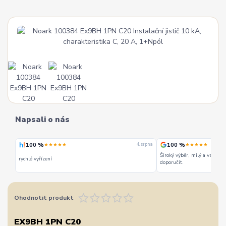
Napsali o nás
100 %
100 %
★★★★★
★★★★★
 srpna
4. srpna
Široký výběr, milý a vstřícn
rychlé vyřízení
doporučit.
Ohodnotit produkt
EX9BH 1PN C20