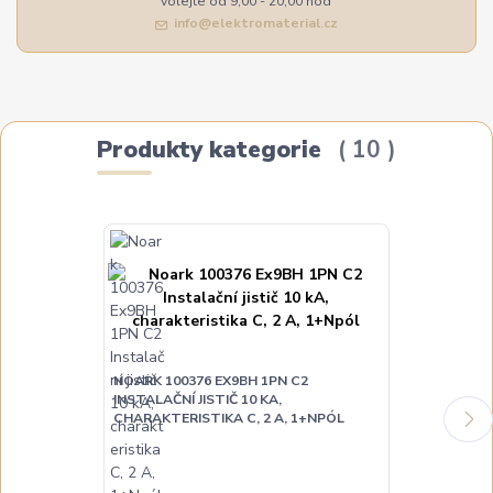
volejte od 9,00 - 20,00 hod
info@elektromaterial.cz
Produkty kategorie
10
NOARK 100376 EX9BH 1PN C2
NOARK 10037
INSTALAČNÍ JISTIČ 10 KA,
INSTALAČNÍ JI
CHARAKTERISTIKA C, 2 A, 1+NPÓL
CHARAKTERIST
DO TÝDNE