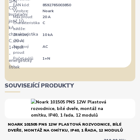
EAN kód:
8592765003850
Výrobce:
Noark
Max.proud:
20 A
Charakteristika
C
zátěže:
Zkratový
10 kA
proud:
Svodový
AC
proud:
Počet pólů:
1+N
SOUVISEJÍCÍ PRODUKTY
NOARK 101505 PNS 12W PLASTOVÁ ROZVODNICE, BÍLÉ
DVEŘE, MONTÁŽ NA OMÍTKU, IP40, 1 ŘADA, 12 MODULŮ