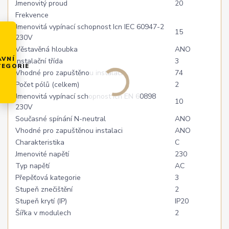
Jmenovitý proud
20
Frekvence
Jmenovitá vypínací schopnost Icn IEC 60947-2
15
230V
Věstavěná hloubka
ANO
AVNÍ
Instalační třída
3
TEGORIE
Vhodné pro zapuštěnou instalaci
74
Počet pólů (celkem)
2
Jmenovitá vypínací schopnost Icn EN 60898
10
230V
Současné spínání N-neutral
ANO
Vhodné pro zapuštěnou instalaci
ANO
Charakteristika
C
Jmenovité napětí
230
Typ napětí
AC
Přepěťová kategorie
3
Stupeň znečištění
2
Stupeň krytí (IP)
IP20
Šířka v modulech
2