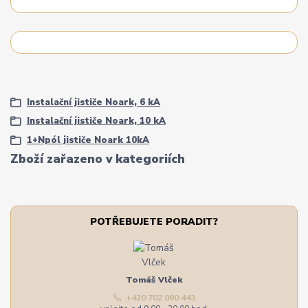
Instalační jističe Noark, 6 kA
Instalační jističe Noark, 10 kA
1+Npól jističe Noark 10kA
Zboží zařazeno v kategoriích
POTŘEBUJETE PORADIT?
Tomáš Vlček
+420 702 090 443