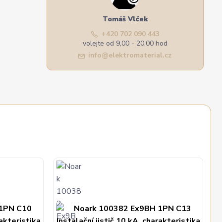
Tomáš Vlček
+420 702 090 443
volejte od 9,00 - 20,00 hod
info@elektromaterial.cz