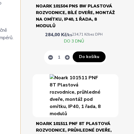
o
NOARK 101504 PNS 8W PLASTOVÁ
ROZVODNICE, BÍLÉ DVEŘE, MONTÁŽ
NA OMÍTKU, IP40, 1 ŘADA, 8
MODULŮ
ečně
284,00 Kč
/
ks
234,71 Kč
bez DPH
ampérů.
DO 3 DNŮ
Do košíku
NOARK 101511 PNF 8T PLASTOVÁ
ROZVODNICE, PRŮHLEDNÉ DVEŘE,