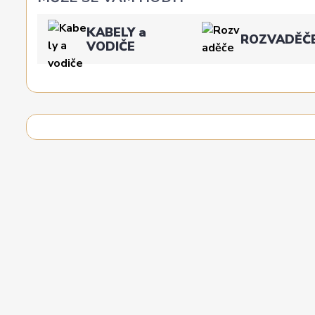
KABELY a
ROZVADĚČ
VODIČE