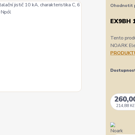
Ohodnotit 
EX9BH 
Tento produ
NOARK Elect
PRODUKT
Dostupnos
260,0
214,88 Kč