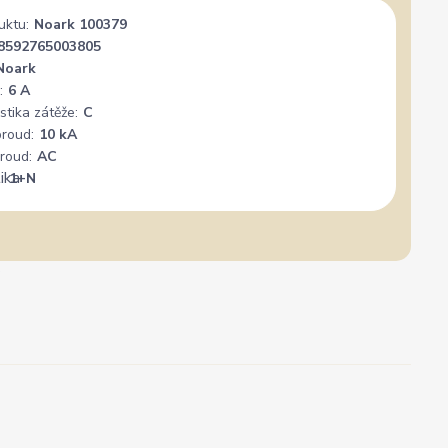
uktu:
Noark 100379
8592765003805
Noark
:
6 A
stika zátěže:
C
proud:
10 kA
roud:
AC
:
1+N