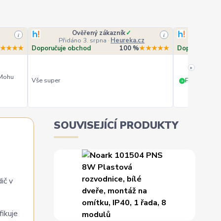
Ověřený zákazník
✓
O
i
i
Přidáno 3. srpna
·
Heureka.cz
Přidá
★★★★
Doporučuje obchod
100 %
★★★★★
Doporučuje o
»
 Mohu
Vše super
PERFEKTNÍ 
+
SOUVISEJÍCÍ PRODUKTY
ič v
fikuje