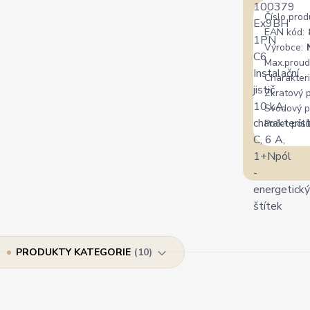
Číslo prod
EAN kód:
Výrobce:
Max.proud
Charakteri
Zkratový 
Svodový p
Počet pólů
PRODUKTY KATEGORIE
10