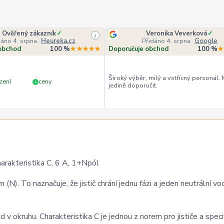
Ověřený zákazník
✓
Veronika Veverková
✓
i
dáno 4. srpna
·
Heureka.cz
Přidáno 4. srpna
·
Google
obchod
100 %
★★★★★
Doporučuje obchod
100 %
★
Široký výběr, milý a vstřícný personál.
zení
ceny
+
jedině doporučit.
arakteristika C, 6 A, 1+Npól
(N). To naznačuje, že jistič chrání jednu fázi a jeden neutrální vod
d v okruhu. Charakteristika C je jednou z norem pro jističe a speci