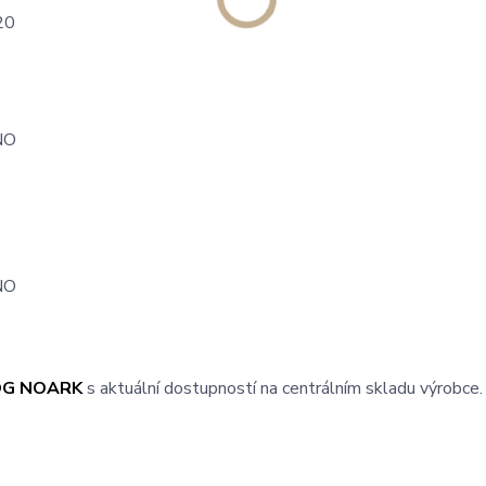
20
NO
NO
OG NOARK
s aktuální dostupností na centrálním skladu výrobce.