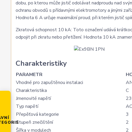
dobu, po kterou může jistič odolávat nadproudu nad svým
ochranu obvodů s přídavnými elektromotory a jinými zaří
Hodnota 6 A určuje maximální proud, při kterém jistič sp
Zkratová schopnost 10 kA: Toto označení udává krátkodob
odpojit při zkratu nebo přetížení. Hodnota 10 kA zname
Charakteristiky
PARAMETR
H
Vhodné pro zapuštěnou instalaci
A
Charakteristika
C
Jmenovité napětí
23
Typ napětí
A
Přepěťová kategorie
3
AVNÍ
Stupeň znečištění
2
TEGORIE
Šířka v modulech
2