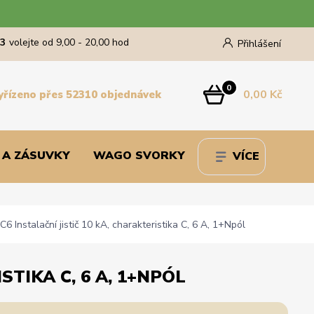
43
volejte od 9,00 - 20,00 hod
Přihlášení
0
0,00 Kč
yřízeno přes 52310 objednávek
 A ZÁSUVKY
WAGO SVORKY
VÍCE
Instalační jistič 10 kA, charakteristika C, 6 A, 1+Npól
STIKA C, 6 A, 1+NPÓL