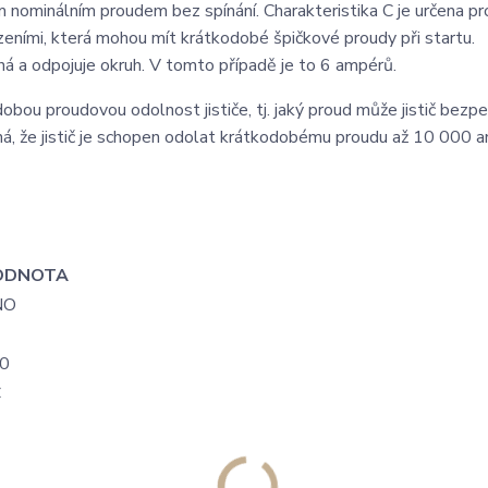
 nominálním proudem bez spínání. Charakteristika C je určena pr
zeními, která mohou mít krátkodobé špičkové proudy při startu.
íná a odpojuje okruh. V tomto případě je to 6 ampérů.
ou proudovou odolnost jističe, tj. jaký proud může jistič bezp
ná, že jistič je schopen odolat krátkodobému proudu až 10 000 
ODNOTA
NO
0
C