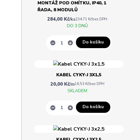
MONTÁŽ POD OMÍTKU, IP40, 1
ŘADA, 8 MODULŮ
284,00 Kč
/
ks
234,71 Kč
bez DPH
DO 3 DNŮ
Do košíku
KABEL CYKY-J 3X1,5
20,00 Kč
/
m
16,53 Kč
bez DPH
SKLADEM
Do košíku
KABEL CYKY-J 3X2,5