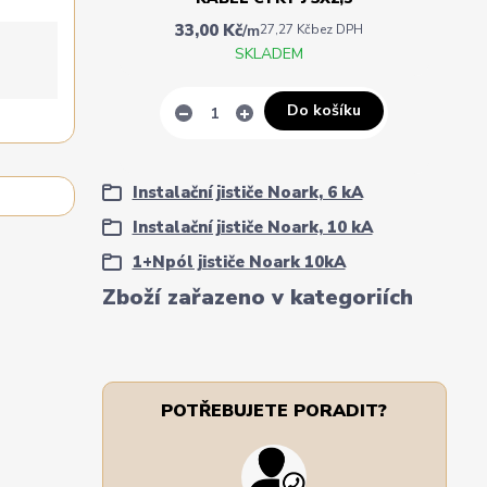
33,00 Kč
/
m
27,27 Kč
bez DPH
SKLADEM
Do košíku
Instalační jističe Noark, 6 kA
Instalační jističe Noark, 10 kA
1+Npól jističe Noark 10kA
Zboží zařazeno v kategoriích
POTŘEBUJETE PORADIT?