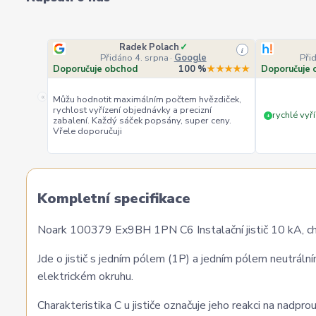
Radek Polach
✓
i
Přidáno 4. srpna
·
Google
Při
Doporučuje obchod
100 %
★★★★★
Doporučuje 
«
Můžu hodnotit maximálním počtem hvězdiček,
rychlost vyřízení objednávky a precizní
rychlé vyří
+
zabalení. Každý sáček popsány, super ceny.
Vřele doporučuji
Kompletní specifikace
Noark 100379 Ex9BH 1PN C6 Instalační jistič 10 kA, ch
Jde o jistič s jedním pólem (1P) a jedním pólem neutrálním 
elektrickém okruhu.
Charakteristika C u jističe označuje jeho reakci na nadprou