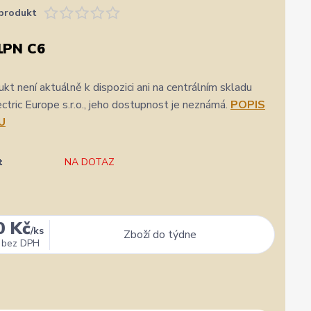
produkt
1PN C6
kt není aktuálně k dispozici ani na centrálním skladu
ric Europe s.r.o., jeho dostupnost je neznámá.
POPIS
U
t
NA DOTAZ
0 Kč
/
ks
Zboží do týdne
bez DPH