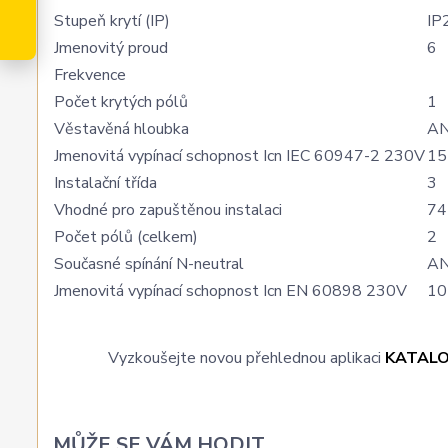
Stupeň krytí (IP)
IP
Jmenovitý proud
6
Frekvence
Počet krytých pólů
1
Věstavěná hloubka
A
Jmenovitá vypínací schopnost Icn IEC 60947-2 230V
15
Instalační třída
3
Vhodné pro zapuštěnou instalaci
74
Počet pólů (celkem)
2
Současné spínání N-neutral
A
Jmenovitá vypínací schopnost Icn EN 60898 230V
10
Vyzkoušejte novou přehlednou aplikaci
KATAL
MŮŽE SE VÁM HODIT