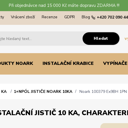
Při objednávce nad 15 000 Kč máte dopravu ZDARMA !!!
ty
Vrácení zboží
Recenze
GDPR
Blog
+420 702 090 4
Hledat
v
DUKTY NOARK
INSTALAČNÍ KRABICE
VYPÍNAČE
0 KA
1+NPÓL JISTIČE NOARK 10KA
Noark 100379 Ex9BH 1PN C6 
TALAČNÍ JISTIČ 10 KA, CHARAKTERI