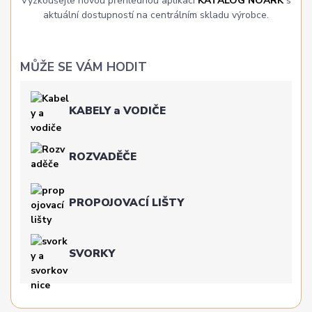
Vyzkoušejte novou přehlednou aplikaci
KATALOG NOARK
s
aktuální dostupností na centrálním skladu výrobce.
MŮŽE SE VÁM HODIT
KABELY a VODIČE
ROZVADĚČE
PROPOJOVACÍ LIŠTY
SVORKY