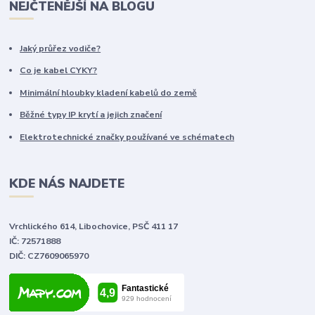
NEJČTENĚJŠÍ NA BLOGU
Jaký průřez vodiče?
Co je kabel CYKY?
Minimální hloubky kladení kabelů do země
Běžné typy IP krytí a jejich značení
Elektrotechnické značky používané ve schématech
KDE NÁS NAJDETE
Vrchlického 614, Libochovice, PSČ 411 17
IČ: 72571888
DIČ: CZ7609065970