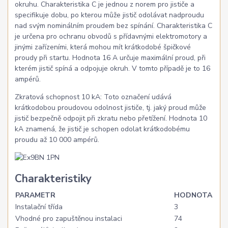
okruhu. Charakteristika C je jednou z norem pro jističe a
specifikuje dobu, po kterou může jistič odolávat nadproudu
nad svým nominálním proudem bez spínání. Charakteristika C
je určena pro ochranu obvodů s přídavnými elektromotory a
jinými zařízeními, která mohou mít krátkodobé špičkové
proudy při startu. Hodnota 16 A určuje maximální proud, při
kterém jistič spíná a odpojuje okruh. V tomto případě je to 16
ampérů.
Zkratová schopnost 10 kA: Toto označení udává
krátkodobou proudovou odolnost jističe, tj. jaký proud může
jistič bezpečně odpojit při zkratu nebo přetížení. Hodnota 10
kA znamená, že jistič je schopen odolat krátkodobému
proudu až 10 000 ampérů.
Charakteristiky
PARAMETR
HODNOTA
Instalační třída
3
Vhodné pro zapuštěnou instalaci
74