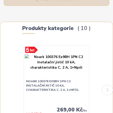
Produkty kategorie
10
NOARK 100376 EX9BH 1PN C2
NOARK 10037
INSTALAČNÍ JISTIČ 10 KA,
INSTALAČNÍ JI
CHARAKTERISTIKA C, 2 A, 1+NPÓL
CHARAKTERIST
DO TÝDNE
269,00 Kč
/
ks