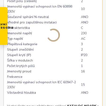
Počet pólů (celkem)
2
Jmenovitá vypínací schopnost Icn EN 60898
10
230V
Současné spínání N-neutral
ANO
Vhodné pro zapuštěnou instalaci
ANO
AVNÍ
Charakteristika
C
TEGORIE
Jmenovité napětí
230
Typ napětí
AC
Přepěťová kategorie
3
Stupeň znečištění
2
Stupeň krytí (IP)
IP20
Šířka v modulech
2
Počet krytých pólů
1
Jmenovitý proud
16
Frekvence
Jmenovitá vypínací schopnost Icn IEC 60947-2
15
230V
Věstavěná hloubka
ANO