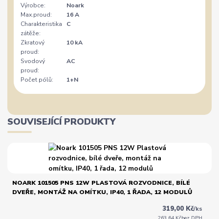
Výrobce:
Noark
Max.proud:
16 A
Charakteristika
C
zátěže:
Zkratový
10 kA
proud:
Svodový
AC
proud:
Počet pólů:
1+N
SOUVISEJÍCÍ PRODUKTY
NOARK 101505 PNS 12W PLASTOVÁ ROZVODNICE, BÍLÉ
DVEŘE, MONTÁŽ NA OMÍTKU, IP40, 1 ŘADA, 12 MODULŮ
319,00 Kč
/
ks
263,64 Kč
bez DPH