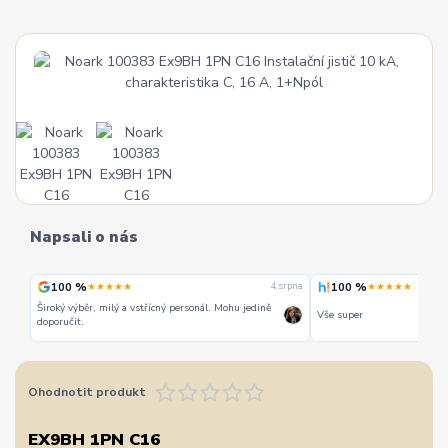
Napsali o nás
100 %
100 %
★★★★★
★★★★★
 srpna
4. srpna
Široký výběr, milý a vstřícný personál. Mohu jedině
Vše super
doporučit.
Ohodnotit produkt
EX9BH 1PN C16