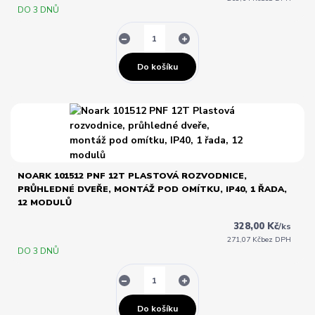
DO 3 DNŮ
Do košíku
NOARK 101512 PNF 12T PLASTOVÁ ROZVODNICE,
PRŮHLEDNÉ DVEŘE, MONTÁŽ POD OMÍTKU, IP40, 1 ŘADA,
12 MODULŮ
328,00 Kč
/
ks
271,07 Kč
bez DPH
DO 3 DNŮ
Do košíku