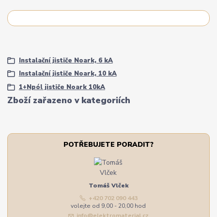
Instalační jističe Noark, 6 kA
Instalační jističe Noark, 10 kA
1+Npól jističe Noark 10kA
Zboží zařazeno v kategoriích
POTŘEBUJETE PORADIT?
Tomáš Vlček
+420 702 090 443
volejte od 9,00 - 20,00 hod
info@elektromaterial.cz