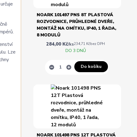
určuje
NOARK 101497 PNS 8T PLASTOVÁ
ROZVODNICE, PRŮHLEDNÉ DVEŘE,
ečně
MONTÁŽ NA OMÍTKU, IP40, 1 ŘADA,
ampérů.
8 MODULŮ
284,00 Kč
enství
/
ks
234,71 Kč
bez DPH
DO 3 DNŮ
ulu. Lze
echny
Do košíku
NOARK 101498 PNS 12T PLASTOVÁ