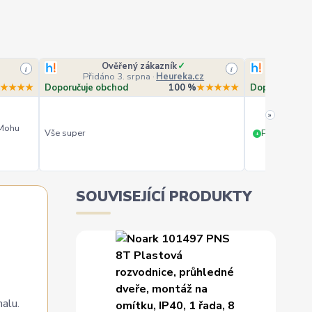
Ověřený zákazník
✓
O
i
i
Přidáno 3. srpna
·
Heureka.cz
Přidá
★★★★
Doporučuje obchod
100 %
★★★★★
Doporučuje o
»
 Mohu
Vše super
PERFEKTNÍ 
+
SOUVISEJÍCÍ PRODUKTY
malu.