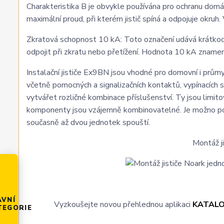
Charakteristika B je obvykle používána pro ochranu domác
maximální proud, při kterém jistič spíná a odpojuje okruh
Zkratová schopnost 10 kA: Toto označení udává krátkodob
odpojit při zkratu nebo přetížení. Hodnota 10 kA zname
Instalační jističe Ex9BN jsou vhodné pro domovní i průmy
včetně pomocných a signalizačních kontaktů, vypínacích 
vytvářet rozličné kombinace příslušenství. Ty jsou limi
komponenty jsou vzájemně kombinovatelné. Je možno pou
současně až dvou jednotek spouští.
Montáž j
AVNÍ
Vyzkoušejte novou přehlednou aplikaci
KATAL
TEGORIE