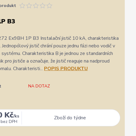
produkt
1P B3
2 Ex9BH 1P B3 Instalační jistič 10 kA, charakteristika
 Jednopólový jistič chrání pouze jednu fázi nebo vodič v
 systému. Charakteristika B je jednou ze standardních
ik pro jističe a označuje, že jistič reaguje na nadproud
malu. Charakteristi...
POPIS PRODUKTU
t
NA DOTAZ
0 Kč
/
ks
Zboží do týdne
bez DPH