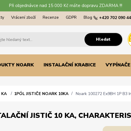
Při objednávce nad 15 000 Kč máte dopravu ZDARMA !!!
ty
Vrácení zboží
Recenze
GDPR
Blog
+420 702 090 4
Hledat
DUKTY NOARK
INSTALAČNÍ KRABICE
VYPÍNAČE
0 KA
1PÓL JISTIČE NOARK 10KA
Noark 100272 Ex9BH 1P B3 Insta
ALAČNÍ JISTIČ 10 KA, CHARAKTERIST