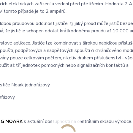
ích elektrických zařízení a vedení před přetížením. Hodnota 2 A 
. V tomto případě je to 2 ampérů.
ou proudovou odolnost jističe, tj. jaký proud může jistič bezp
ná, že jistič je schopen odolat krátkodobému proudu až 10 000 
slové aplikace. Jističe lze kombinovat s širokou nabídkou přísluš
spouští, podpěťových a nadpěťových spouští či chráničového mod
továny pouze celkovým počtem, nikoliv druhem příslušenství - vš
žít až tří jednotek pomocných nebo signalizačních kontaktů a
ističe Noark jednofázový
OG NOARK
s aktuální dostupností na centrálním skladu výrobce.