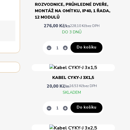
ROZVODNICE, PRŮHLEDNÉ DVEŘE,
MONTÁŽ NA OMÍTKU, IP40, 1 ŘADA,
12 MODULŮ
276,00 Kč
/
ks
228,10 Kč
bez DPH
DO 3 DNŮ
Do košíku
KABEL CYKY-J 3X1,5
20,00 Kč
/
m
16,53 Kč
bez DPH
SKLADEM
Do košíku