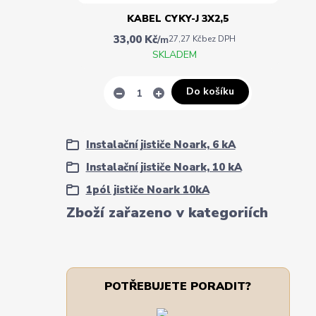
KABEL CYKY-J 3X2,5
33,00 Kč
/
m
27,27 Kč
bez DPH
SKLADEM
Do košíku
Instalační jističe Noark, 6 kA
Instalační jističe Noark, 10 kA
1pól jističe Noark 10kA
Zboží zařazeno v kategoriích
POTŘEBUJETE PORADIT?