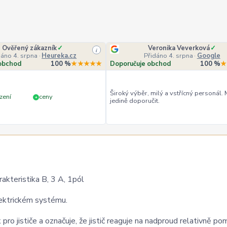
Ověřený zákazník
✓
Veronika Veverková
✓
i
dáno 4. srpna
·
Heureka.cz
Přidáno 4. srpna
·
Google
obchod
100 %
★★★★★
Doporučuje obchod
100 %
★
Široký výběr, milý a vstřícný personál.
zení
ceny
+
jedině doporučit.
akteristika B, 3 A, 1pól
elektrickém systému.
 pro jističe a označuje, že jistič reaguje na nadproud relativně po