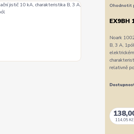
Ohodnotit 
EX9BH 
Noark 10027
B, 3 A, 1pól
elektrickém
charakterist
relativně po
Dostupnos
138,0
114,05 Kč