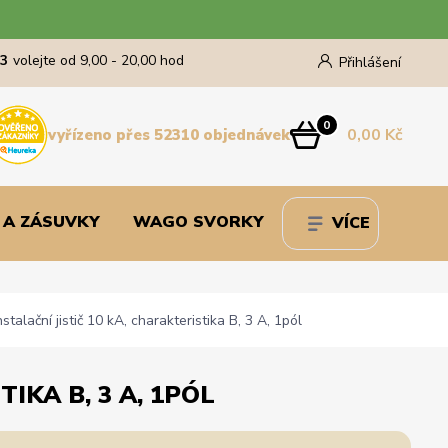
43
volejte od 9,00 - 20,00 hod
Přihlášení
0
0,00 Kč
vyřízeno přes 52310 objednávek
 A ZÁSUVKY
WAGO SVORKY
VÍCE
lační jistič 10 kA, charakteristika B, 3 A, 1pól
IKA B, 3 A, 1PÓL