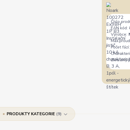
Číslo prod
EAN kód:
Výrobce:
Max.proud
Počet fází:
Charakteri
Zkratový 
PRODUKTY KATEGORIE
9