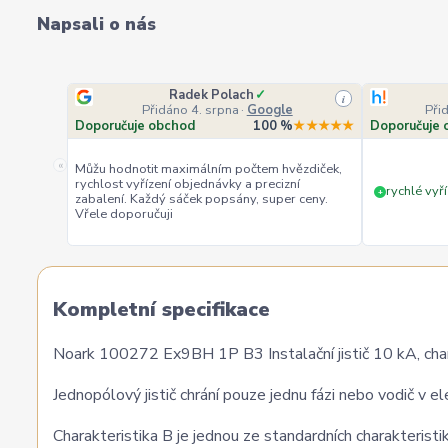
Napsali o nás
Radek Polach
✓
i
Přidáno 4. srpna
·
Google
Při
Doporučuje obchod
100 %
★★★★★
Doporučuje 
«
Můžu hodnotit maximálním počtem hvězdiček,
rychlost vyřízení objednávky a precizní
rychlé vyří
+
zabalení. Každý sáček popsány, super ceny.
Vřele doporučuji
Kompletní specifikace
Noark 100272 Ex9BH 1P B3 Instalační jistič 10 kA, char
Jednopólový jistič chrání pouze jednu fázi nebo vodič v 
Charakteristika B je jednou ze standardních charakteristik