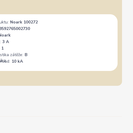
uktu:
Noark 100272
8592765002730
Noark
:
3 A
1
stika zátěže:
B
proud:
10 kA