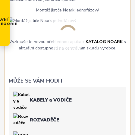
Montáž jističe Noark jednofázový
AVNÍ
TEGORIE
Vyzkoušejte novou přehlednou aplikaci
KATALOG NOARK
s
aktuální dostupností na centrálním skladu výrobce.
MŮŽE SE VÁM HODIT
KABELY a VODIČE
ROZVADĚČE