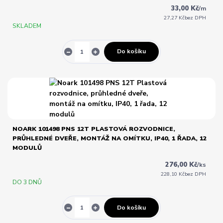
33,00 Kč
/
m
27,27 Kč
bez DPH
SKLADEM
Do košíku
NOARK 101498 PNS 12T PLASTOVÁ ROZVODNICE,
PRŮHLEDNÉ DVEŘE, MONTÁŽ NA OMÍTKU, IP40, 1 ŘADA, 12
MODULŮ
276,00 Kč
/
ks
228,10 Kč
bez DPH
DO 3 DNŮ
Do košíku