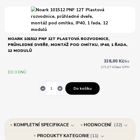
NOARK 101512 PNF 12T PLASTOVÁ ROZVODNICE,
PRŮHLEDNÉ DVEŘE, MONTÁŽ POD OMÍTKU, IP40, 1 ŘADA,
12 MODULŮ
328,00 Kč
/
ks
271,07 Kč
bez DPH
DO 3 DNŮ
Do košíku
KOMPLETNÍ SPECIFIKACE
HODNOCENÍ
22
PRODUKTY KATEGORIE
11