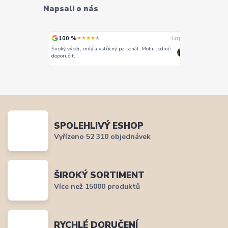
Napsali o nás
100 %
100 %
★★★★★
★
4. srpna
4. srpna
Široký výběr, milý a vstřícný personál. Mohu jedině
Vše super
doporučit.
SPOLEHLIVÝ ESHOP
Vyřízeno 52 310 objednávek
ŠIROKÝ SORTIMENT
Více než 15000 produktů
RYCHLÉ DORUČENÍ