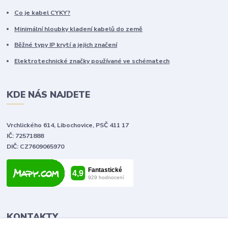
Co je kabel CYKY?
Minimální hloubky kladení kabelů do země
Běžné typy IP krytí a jejich značení
Elektrotechnické značky používané ve schématech
KDE NÁS NAJDETE
Vrchlického 614, Libochovice, PSČ 411 17
IČ: 72571888
DIČ: CZ7609065970
KONTAKTY