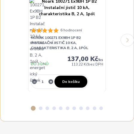
6 hodnocení
NOARK 100271 EX9BH 1P B2
NOARK 100273
INSTALAČNÍ JISTIČ 10 KA,
INSTALAČNÍ JI
CHARAKTERISTIKA B, 2 A, 1PÓL
CHARAKTERIST
137,00 Kč
/
ks
DO 3 DNŮ
DO 3 DNŮ
113,22 Kč
bez DPH
Do košíku