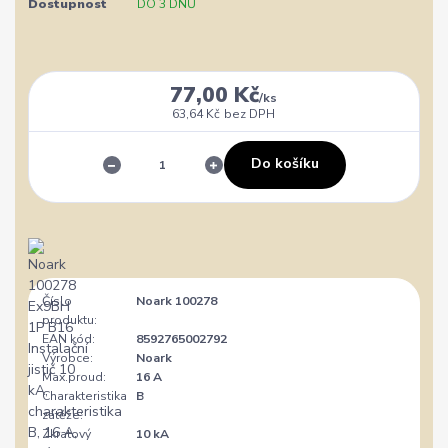
Dostupnost
DO 3 DNŮ
77,00 Kč
/
ks
63,64 Kč
bez DPH
Do košíku
Číslo
Noark 100278
produktu:
EAN kód:
8592765002792
Výrobce:
Noark
Max.proud:
16 A
Charakteristika
B
zátěže:
Zkratový
10 kA