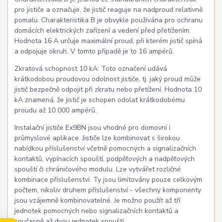
pro jističe a označuje, že jistič reaguje na nadproud relativně
pomalu. Charakteristika B je obvykle používána pro ochranu
domácích elektrických zařízení a vedení před přetížením.
Hodnota 16 A určuje maximální proud, při kterém jistič spíná
a odpojuje okruh. V tomto případě je to 16 ampérů.
Zkratová schopnost 10 kA: Toto označení udává
krátkodobou proudovou odolnost jističe, tj. jaký proud může
jistič bezpečně odpojit při zkratu nebo přetížení. Hodnota 10
kA znamená, že jistič je schopen odolat krátkodobému
proudu až 10 000 ampérů.
Instalační jističe Ex9BN jsou vhodné pro domovní i
průmyslové aplikace. Jističe lze kombinovat s širokou
nabídkou příslušenství včetně pomocných a signalizačních
kontaktů, vypínacích spouští, podpěťových a nadpěťových
spouští či chráničového modulu. Lze vytvářet rozličné
kombinace příslušenství. Ty jsou limitovány pouze celkovým
počtem, nikoliv druhem příslušenství - všechny komponenty
jsou vzájemně kombinovatelné. Je možno použít až tří
jednotek pomocných nebo signalizačních kontaktů a
současně až dvou jednotek spouští.