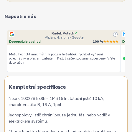
Napsali o nás
Radek Polach
✓
i
Přidáno 4. srpna
·
Google
Doporučuje obchod
100 %
★★★★★
Dopor
Můžu hodnotit maximálním počtem hvězdiček, rychlost vyřízení
objednávky a precizní zabalení. Každý sáček popsány, super ceny. Vřele
ryc
+
doporučuji
Kompletní specifikace
Noark 100278 Ex9BH 1P B16 Instalační jistič 10 kA,
charakteristika B, 16 A, 1pól
Jednopólový jistič chrání pouze jednu fázi nebo vodič v
elektrickém systému.
Charakteristika B je jednou ze standardních charakteristik