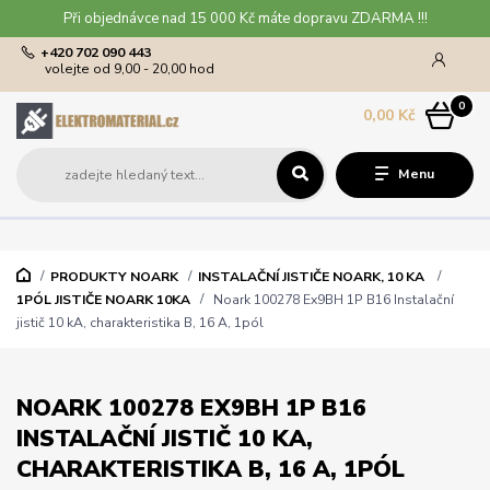
Při objednávce nad 15 000 Kč máte dopravu ZDARMA !!!
+420 702 090 443
volejte od 9,00 - 20,00 hod
0
0,00 Kč
Menu
PRODUKTY NOARK
INSTALAČNÍ JISTIČE NOARK, 10 KA
1PÓL JISTIČE NOARK 10KA
Noark 100278 Ex9BH 1P B16 Instalační
jistič 10 kA, charakteristika B, 16 A, 1pól
NOARK 100278 EX9BH 1P B16
INSTALAČNÍ JISTIČ 10 KA,
CHARAKTERISTIKA B, 16 A, 1PÓL