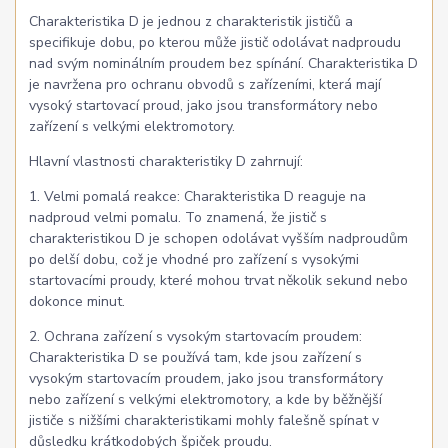
Charakteristika D je jednou z charakteristik jističů a
specifikuje dobu, po kterou může jistič odolávat nadproudu
nad svým nominálním proudem bez spínání. Charakteristika D
je navržena pro ochranu obvodů s zařízeními, která mají
vysoký startovací proud, jako jsou transformátory nebo
zařízení s velkými elektromotory.
Hlavní vlastnosti charakteristiky D zahrnují:
1. Velmi pomalá reakce: Charakteristika D reaguje na
nadproud velmi pomalu. To znamená, že jistič s
charakteristikou D je schopen odolávat vyšším nadproudům
po delší dobu, což je vhodné pro zařízení s vysokými
startovacími proudy, které mohou trvat několik sekund nebo
dokonce minut.
2. Ochrana zařízení s vysokým startovacím proudem:
Charakteristika D se používá tam, kde jsou zařízení s
vysokým startovacím proudem, jako jsou transformátory
nebo zařízení s velkými elektromotory, a kde by běžnější
jističe s nižšími charakteristikami mohly falešně spínat v
důsledku krátkodobých špiček proudu.