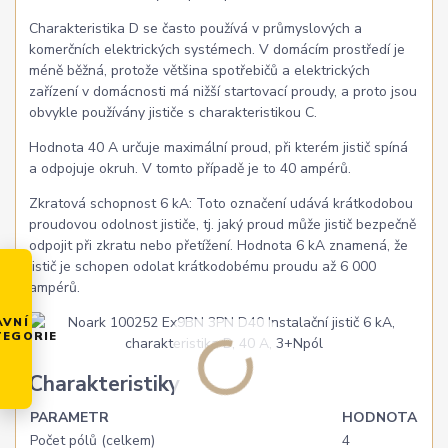
Charakteristika D se často používá v průmyslových a
komerčních elektrických systémech. V domácím prostředí je
méně běžná, protože většina spotřebičů a elektrických
zařízení v domácnosti má nižší startovací proudy, a proto jsou
obvykle používány jističe s charakteristikou C.
Hodnota 40 A určuje maximální proud, při kterém jistič spíná
a odpojuje okruh. V tomto případě je to 40 ampérů.
Zkratová schopnost 6 kA: Toto označení udává krátkodobou
proudovou odolnost jističe, tj. jaký proud může jistič bezpečně
odpojit při zkratu nebo přetížení. Hodnota 6 kA znamená, že
jistič je schopen odolat krátkodobému proudu až 6 000
ampérů.
AVNÍ
TEGORIE
Charakteristiky
PARAMETR
HODNOTA
Počet pólů (celkem)
4