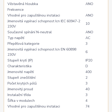
Věstavěná hloubka
ANO
Frekvence
Vhodné pro zapuštěnou instalaci
ANO
Jmenovitá vypínací schopnost Icn IEC 60947-2
10
230V
Současné spínání N-neutral
ANO
Typ napětí
AC
Přepěťová kategorie
3
Jmenovitá vypínací schopnost Icn EN 60898
6
230V
Stupeň krytí (IP)
IP20
Charakteristika
D
Jmenovité napětí
400
Stupeň znečištění
2
Počet krytých pólů
3
Jmenovitý proud
40
Instalační třída
3
Šířka v modulech
4
Vhodné pro zapuštěnou instalaci
74