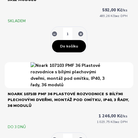
592,00 Kč
/
ks
489,26 Kč
bez DPH
SKLADEM
Do košíku
NOARK 107103 PMF 36 PLASTOVÉ ROZVODNICE S BÍLÝMI
PLECHOVÝMI DVEŘMI, MONTÁŽ POD OMÍTKU, IP40, 3 ŘADY,
36 MODULŮ
1 246,00 Kč
/
ks
1 029,75 Kč
bez DPH
DO 3 DNŮ