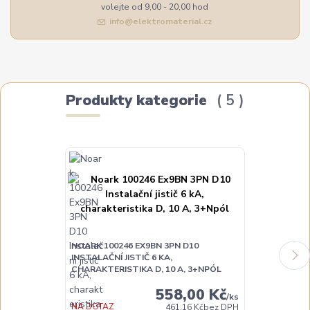
volejte od 9,00 - 20,00 hod
info@elektromaterial.cz
Produkty kategorie
5
NOARK 100246 EX9BN 3PN D10
NOARK 10025
INSTALAČNÍ JISTIČ 6 KA,
INSTALAČNÍ JI
CHARAKTERISTIKA D, 10 A, 3+NPÓL
CHARAKTERIST
558,00 Kč
/
ks
NA DOTAZ
NA DOTAZ
461,16 Kč
bez DPH