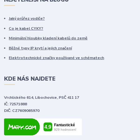
Jaký průřez vodiče?
Co je kabel CYKY?
Minimální hloubky kladení kabelů do země
Běžné typy IP krytí a jejich značení
Elektrotechnické značky používané ve schématech
KDE NÁS NAJDETE
Vrchlického 614, Libochovice, PSČ 411 17
IČ: 72571888
DIČ: CZ7609065970