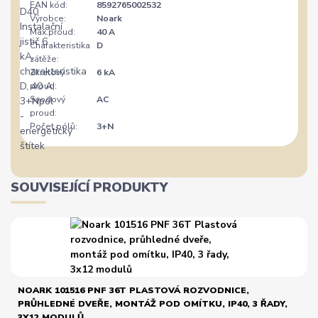
EAN kód:
8592765002532
Výrobce:
Noark
Max.proud:
40 A
Charakteristika
D
zátěže:
Zkratový
6 kA
proud:
Svodový
AC
proud:
Počet pólů:
3+N
SOUVISEJÍCÍ PRODUKTY
NOARK 101516 PNF 36T PLASTOVÁ ROZVODNICE,
PRŮHLEDNÉ DVEŘE, MONTÁŽ POD OMÍTKU, IP40, 3 ŘADY,
3X12 MODULŮ