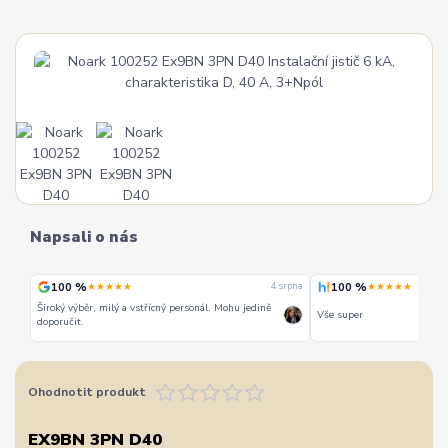
Napsali o nás
100 %
100 %
★★★★★
★★★★★
 srpna
4. srpna
Široký výběr, milý a vstřícný personál. Mohu jedině
Vše super
doporučit.
Ohodnotit produkt
EX9BN 3PN D40