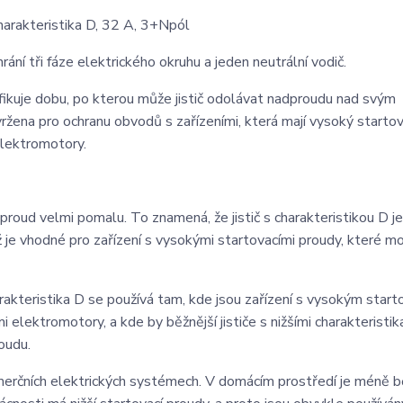
arakteristika D, 32 A, 3+Npól
hrání tři fáze elektrického okruhu a jeden neutrální vodič.
ecifikuje dobu, po kterou může jistič odolávat nadproudu nad svým
ržena pro ochranu obvodů s zařízeními, která mají vysoký startov
elektromotory.
proud velmi pomalu. To znamená, že jistič s charakteristikou D je
je vhodné pro zařízení s vysokými startovacími proudy, které m
akteristika D se používá tam, kde jsou zařízení s vysokým start
 elektromotory, a kde by běžnější jističe s nižšími charakteristik
oudu.
merčních elektrických systémech. V domácím prostředí je méně b