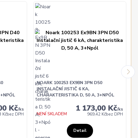
40
NOARK 100253 EX9BN 3PN D50
INSTALAČNÍ JISTIČ 6 KA,
3+NPÓL
CHARAKTERISTIKA D, 50 A, 3+NPÓL
00 Kč
1 173,00 Kč
/
ks
/
ks
NENÍ SKLADEM
3 Kč
bez DPH
969,42 Kč
bez DPH
Detail