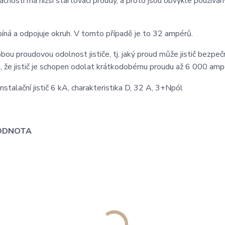
cnosti má nižší startovací proudy, a proto jsou obvykle používány
píná a odpojuje okruh. V tomto případě je to 32 ampérů.
u proudovou odolnost jističe, tj. jaký proud může jistič bezpeč
, že jistič je schopen odolat krátkodobému proudu až 6 000 amp
ODNOTA