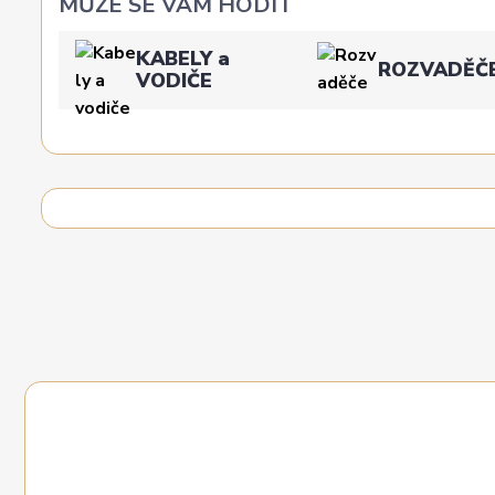
MŮŽE SE VÁM HODIT
KABELY a
ROZVADĚČ
VODIČE