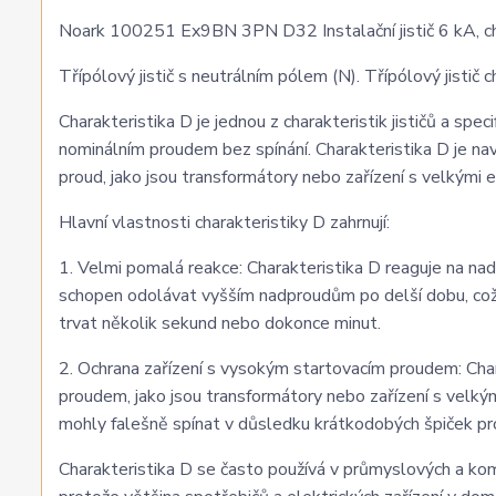
Noark 100251 Ex9BN 3PN D32 Instalační jistič 6 kA, ch
Třípólový jistič s neutrálním pólem (N). Třípólový jistič c
Charakteristika D je jednou z charakteristik jističů a sp
nominálním proudem bez spínání. Charakteristika D je nav
proud, jako jsou transformátory nebo zařízení s velkými 
Hlavní vlastnosti charakteristiky D zahrnují:
1. Velmi pomalá reakce: Charakteristika D reaguje na nad
schopen odolávat vyšším nadproudům po delší dobu, což 
trvat několik sekund nebo dokonce minut.
2. Ochrana zařízení s vysokým startovacím proudem: Char
proudem, jako jsou transformátory nebo zařízení s velkými
mohly falešně spínat v důsledku krátkodobých špiček pr
Charakteristika D se často používá v průmyslových a ko