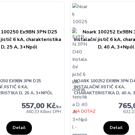
250 EX9BN 3PN D25
NOARK 100252 EX9BN 3PN D
 JISTIČ 6 KA,
INSTALAČNÍ JISTIČ 6 KA,
ISTIKA D, 25 A, 3+NPÓL
CHARAKTERISTIKA D, 40 A, 
557,00 Kč
765,
/
ks
NA DOTAZ
460,33 Kč
bez DPH
632,2
Detail
Detail