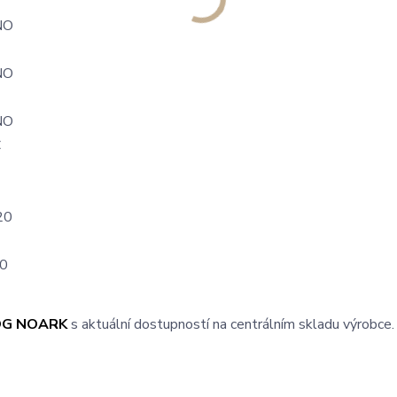
NO
NO
NO
C
20
0
OG NOARK
s aktuální dostupností na centrálním skladu výrobce.