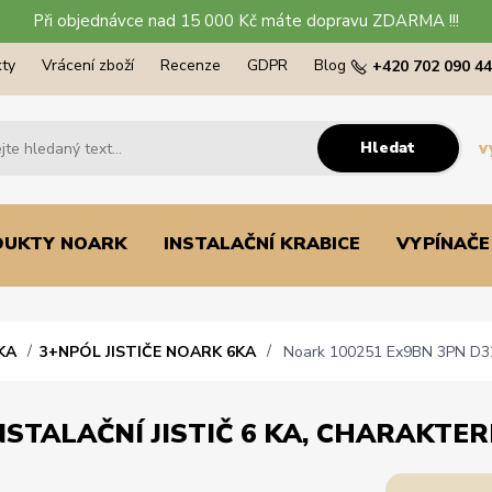
Při objednávce nad 15 000 Kč máte dopravu ZDARMA !!!
ty
Vrácení zboží
Recenze
GDPR
Blog
+420 702 090 4
Hledat
v
DUKTY NOARK
INSTALAČNÍ KRABICE
VYPÍNAČE
KA
3+NPÓL JISTIČE NOARK 6KA
Noark 100251 Ex9BN 3PN D32 In
STALAČNÍ JISTIČ 6 KA, CHARAKTERI