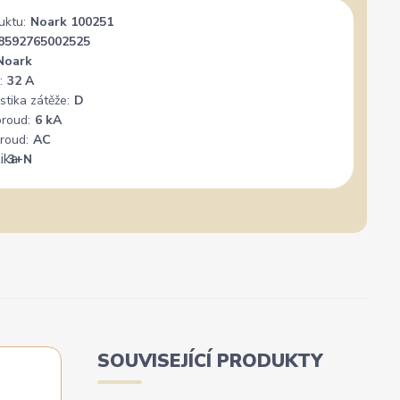
uktu:
Noark 100251
Široký výběr, milý a vstřícný personál. Mohu
Vše su
8592765002525
jedině doporučit.
Noark
:
32 A
stika zátěže:
D
proud:
6 kA
roud:
AC
:
3+N
SOUVISEJÍCÍ PRODUKTY