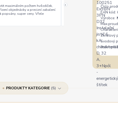
»
tit maximálním počtem hvězdiček,
Číslo prod
řízení objednávky a precizní zabalení.
rychlé vyřízení
ceny
EAN kód:
+
+
k popsány, super ceny. Vřele
Výrobce:
Max.proud
Charakteri
Zkratový 
Svodový p
Počet pólů
PRODUKTY KATEGORIE
5