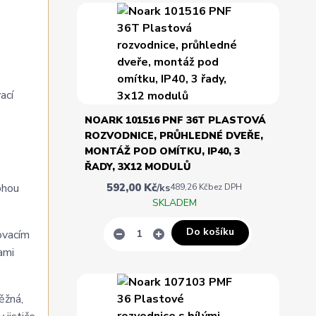
ací
NOARK 101516 PNF 36T PLASTOVÁ
ROZVODNICE, PRŮHLEDNÉ DVEŘE,
MONTÁŽ POD OMÍTKU, IP40, 3
ŘADY, 3X12 MODULŮ
592,00 Kč
ohou
/
ks
489,26 Kč
bez DPH
SKLADEM
Do košíku
ovacím
ami
ěžná,