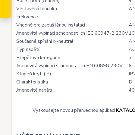
Počet pólů (celkem)
4
Věstavěná hloubka
A
Frekvence
Vhodné pro zapuštěnou instalaci
A
Jmenovitá vypínací schopnost Icn IEC 60947-2 230V
10
Současné spínání N-neutral
A
Typ napětí
A
Přepěťová kategorie
3
Jmenovitá vypínací schopnost Icn EN 60898 230V
6
Stupeň krytí (IP)
IP
Charakteristika
D
Jmenovité napětí
40
Vyzkoušejte novou přehlednou aplikaci
KATAL