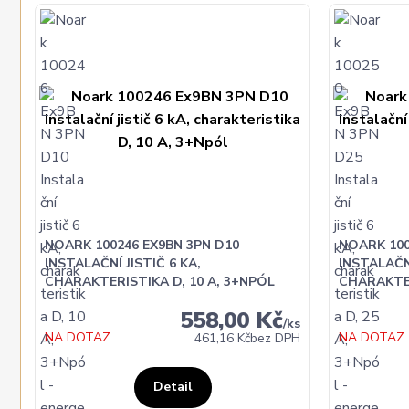
NOARK 100246 EX9BN 3PN D10
NOARK 100
INSTALAČNÍ JISTIČ 6 KA,
INSTALAČNÍ
CHARAKTERISTIKA D, 10 A, 3+NPÓL
CHARAKTER
558,00 Kč
/
ks
NA DOTAZ
NA DOTAZ
461,16 Kč
bez DPH
Detail