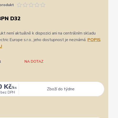
produkt
3PN D32
kt není aktuálně k dispozici ani na centrálním skladu
ric Europe s.r.o., jeho dostupnost je neznámá.
POPIS
U
t
NA DOTAZ
0 Kč
/
ks
Zboží do týdne
bez DPH
✓
Veronika Veverková
✓
i
i
a.cz
Přidáno 4. srpna
·
Google
0 %
★★★★★
Doporučuje obchod
100 %
★★★★★
Dopor