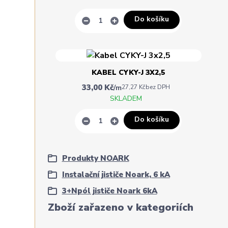
Do košíku
KABEL CYKY-J 3X2,5
33,00 Kč
/
m
27,27 Kč
bez DPH
SKLADEM
Do košíku
Produkty NOARK
Instalační jističe Noark, 6 kA
3+Npól jističe Noark 6kA
Zboží zařazeno v kategoriích