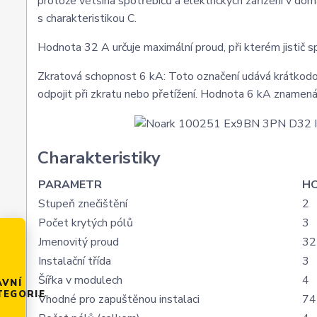
protože většina spotřebičů a elektrických zařízení v domá
s charakteristikou C.
Hodnota 32 A určuje maximální proud, při kterém jistič s
Zkratová schopnost 6 kA: Toto označení udává krátkodobo
odpojit při zkratu nebo přetížení. Hodnota 6 kA znamená
Charakteristiky
PARAMETR
H
Stupeň znečištění
2
Počet krytých pólů
3
Jmenovitý proud
32
Instalační třída
3
Šířka v modulech
4
AVNÍ
TEGORIE
Vhodné pro zapuštěnou instalaci
74