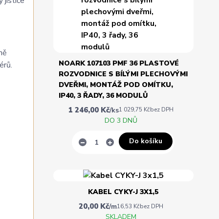
 jističe
ně
NOARK 107103 PMF 36 PLASTOVÉ
érů.
ROZVODNICE S BÍLÝMI PLECHOVÝMI
DVEŘMI, MONTÁŽ POD OMÍTKU,
IP40, 3 ŘADY, 36 MODULŮ
1 246,00 Kč
/
ks
1 029,75 Kč
bez DPH
DO 3 DNŮ
Do košíku
KABEL CYKY-J 3X1,5
20,00 Kč
/
m
16,53 Kč
bez DPH
SKLADEM