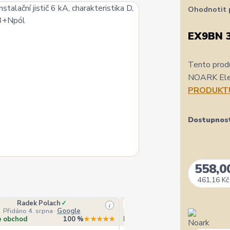
Ohodnotit 
EX9BN 
Tento produ
NOARK Elect
PRODUKT
Dostupnos
558,0
461,16 Kč
Radek Polach
✓
Ověřený zákazník
i
Přidáno 4. srpna
·
Google
Přidáno 4. srpna
·
Heurek
e obchod
100 %
★★★★★
Doporučuje obchod
10