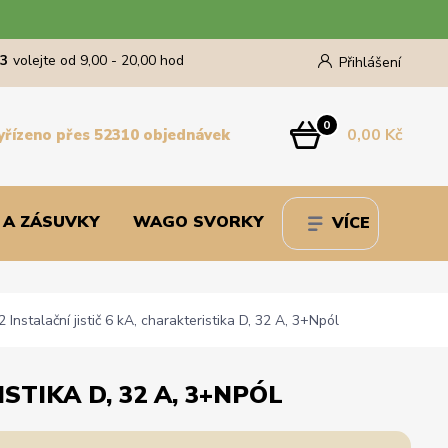
43
volejte od 9,00 - 20,00 hod
Přihlášení
0
0,00 Kč
yřízeno přes 52310 objednávek
 A ZÁSUVKY
WAGO SVORKY
VÍCE
stalační jistič 6 kA, charakteristika D, 32 A, 3+Npól
STIKA D, 32 A, 3+NPÓL