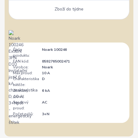
Zboží do týdne
Číslo
Noark 100246
produktu:
EAN kód:
8592765002471
Výrobce:
Noark
Max.proud:
10 A
Charakteristika
D
zátěže:
Zkratový
6 kA
proud:
Svodový
AC
proud:
Počet pólů:
3+N