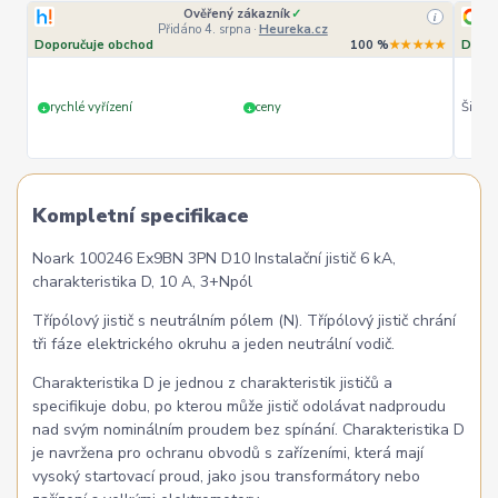
Ověřený zákazník
✓
i
i
Přidáno 4. srpna
·
Heureka.cz
★★
Doporučuje obchod
100 %
★★★★★
Dopor
le
rychlé vyřízení
ceny
Široký
+
+
Kompletní specifikace
Noark 100246 Ex9BN 3PN D10 Instalační jistič 6 kA,
charakteristika D, 10 A, 3+Npól
Třípólový jistič s neutrálním pólem (N). Třípólový jistič chrání
tři fáze elektrického okruhu a jeden neutrální vodič.
Charakteristika D je jednou z charakteristik jističů a
specifikuje dobu, po kterou může jistič odolávat nadproudu
nad svým nominálním proudem bez spínání. Charakteristika D
je navržena pro ochranu obvodů s zařízeními, která mají
vysoký startovací proud, jako jsou transformátory nebo