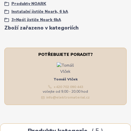
Produkty NOARK
Instalační jističe Noark, 6 kA
3+Npól jističe Noark 6kA
Zboží zařazeno v kategoriích
POTŘEBUJETE PORADIT?
Tomáš Vlček
+420 702 090 443
volejte od 9,00 - 20,00 hod
info@elektromaterial.cz
Produkty kategorie
5