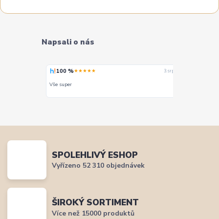
Napsali o nás
100 %
100 %
★★★★★
★
4. srpna
3. srpna
. Mohu jedině
Vše super
PERFEKTNÍ 
SPOLEHLIVÝ ESHOP
Vyřízeno 52 310 objednávek
ŠIROKÝ SORTIMENT
Více než 15000 produktů