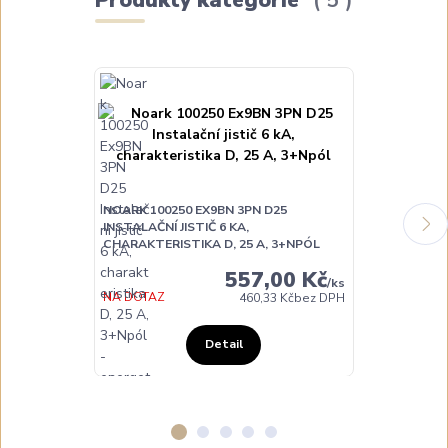
NOARK 100250 EX9BN 3PN D25
NOARK 10025
INSTALAČNÍ JISTIČ 6 KA,
INSTALAČNÍ JI
CHARAKTERISTIKA D, 25 A, 3+NPÓL
CHARAKTERIST
557,00 Kč
/
ks
NA DOTAZ
NA DOTAZ
460,33 Kč
bez DPH
Detail