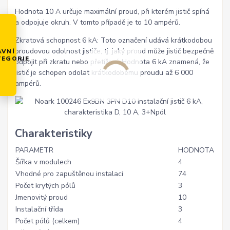
Hodnota 10 A určuje maximální proud, při kterém jistič spíná
a odpojuje okruh. V tomto případě je to 10 ampérů.
Zkratová schopnost 6 kA: Toto označení udává krátkodobou
proudovou odolnost jističe, tj. jaký proud může jistič bezpečně
AVNÍ
TEGORIE
odpojit při zkratu nebo přetížení. Hodnota 6 kA znamená, že
jistič je schopen odolat krátkodobému proudu až 6 000
ampérů.
Charakteristiky
PARAMETR
HODNOTA
Šířka v modulech
4
Vhodné pro zapuštěnou instalaci
74
Počet krytých pólů
3
Jmenovitý proud
10
Instalační třída
3
Počet pólů (celkem)
4