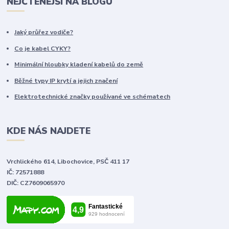
NEJČTENĚJŠÍ NA BLOGU
Jaký průřez vodiče?
Co je kabel CYKY?
Minimální hloubky kladení kabelů do země
Běžné typy IP krytí a jejich značení
Elektrotechnické značky používané ve schématech
KDE NÁS NAJDETE
Vrchlického 614, Libochovice, PSČ 411 17
IČ: 72571888
DIČ: CZ7609065970