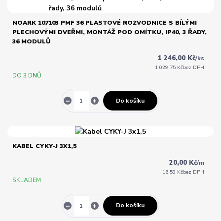
NOARK 107103 PMF 36 PLASTOVÉ ROZVODNICE S BÍLÝMI
PLECHOVÝMI DVEŘMI, MONTÁŽ POD OMÍTKU, IP40, 3 ŘADY,
36 MODULŮ
1 246,00 Kč
/
ks
1 029,75 Kč
bez DPH
DO 3 DNŮ
Do košíku
KABEL CYKY-J 3X1,5
20,00 Kč
/
m
16,53 Kč
bez DPH
SKLADEM
Do košíku