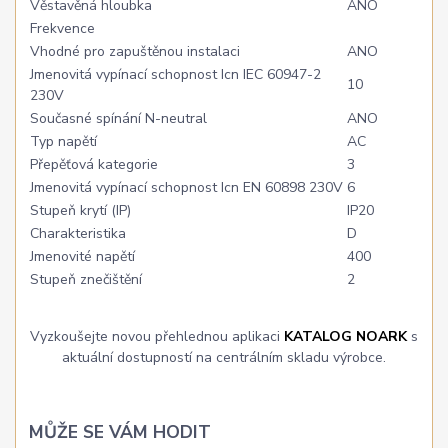
Věstavěná hloubka
ANO
Frekvence
Vhodné pro zapuštěnou instalaci
ANO
Jmenovitá vypínací schopnost Icn IEC 60947-2
10
230V
Současné spínání N-neutral
ANO
Typ napětí
AC
Přepěťová kategorie
3
Jmenovitá vypínací schopnost Icn EN 60898 230V
6
Stupeň krytí (IP)
IP20
Charakteristika
D
Jmenovité napětí
400
Stupeň znečištění
2
Vyzkoušejte novou přehlednou aplikaci
KATALOG NOARK
s
aktuální dostupností na centrálním skladu výrobce.
MŮŽE SE VÁM HODIT