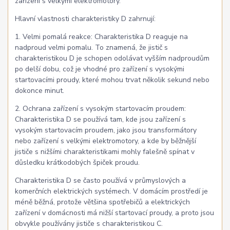
zařízení s velkými elektromotory.
Hlavní vlastnosti charakteristiky D zahrnují:
1. Velmi pomalá reakce: Charakteristika D reaguje na
nadproud velmi pomalu. To znamená, že jistič s
charakteristikou D je schopen odolávat vyšším nadproudům
po delší dobu, což je vhodné pro zařízení s vysokými
startovacími proudy, které mohou trvat několik sekund nebo
dokonce minut.
2. Ochrana zařízení s vysokým startovacím proudem:
Charakteristika D se používá tam, kde jsou zařízení s
vysokým startovacím proudem, jako jsou transformátory
nebo zařízení s velkými elektromotory, a kde by běžnější
jističe s nižšími charakteristikami mohly falešně spínat v
důsledku krátkodobých špiček proudu.
Charakteristika D se často používá v průmyslových a
komerčních elektrických systémech. V domácím prostředí je
méně běžná, protože většina spotřebičů a elektrických
zařízení v domácnosti má nižší startovací proudy, a proto jsou
obvykle používány jističe s charakteristikou C.