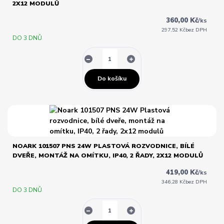
2X12 MODULŮ
360,00 Kč
/
ks
297,52 Kč
bez DPH
DO 3 DNŮ
Do košíku
NOARK 101507 PNS 24W PLASTOVÁ ROZVODNICE, BÍLÉ
DVEŘE, MONTÁŽ NA OMÍTKU, IP40, 2 ŘADY, 2X12 MODULŮ
419,00 Kč
/
ks
346,28 Kč
bez DPH
DO 3 DNŮ