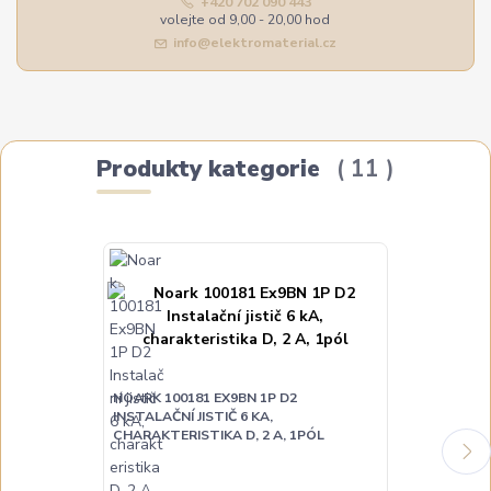
+420 702 090 443
volejte od 9,00 - 20,00 hod
info@elektromaterial.cz
Produkty kategorie
11
NOARK 100181 EX9BN 1P D2
NOARK 100183
INSTALAČNÍ JISTIČ 6 KA,
INSTALAČNÍ JI
CHARAKTERISTIKA D, 2 A, 1PÓL
CHARAKTERIST