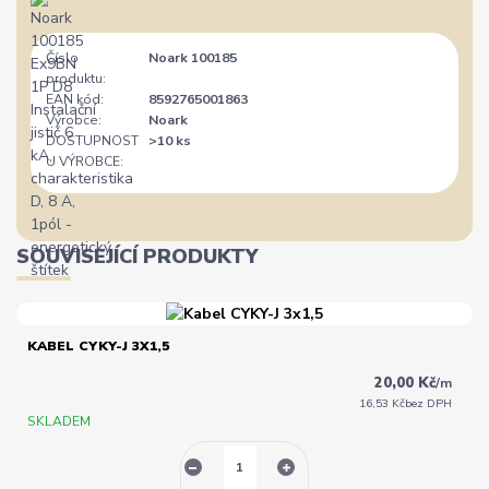
Číslo
Noark 100185
produktu:
EAN kód:
8592765001863
Výrobce:
Noark
DOSTUPNOST
>10 ks
U VÝROBCE:
SOUVISEJÍCÍ PRODUKTY
KABEL CYKY-J 3X1,5
20,00 Kč
/
m
16,53 Kč
bez DPH
SKLADEM