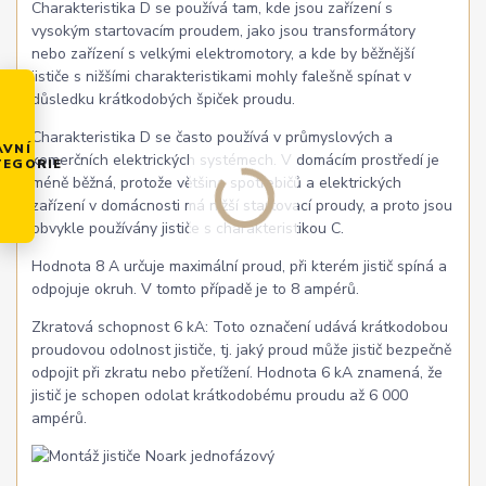
Charakteristika D se používá tam, kde jsou zařízení s
vysokým startovacím proudem, jako jsou transformátory
nebo zařízení s velkými elektromotory, a kde by běžnější
jističe s nižšími charakteristikami mohly falešně spínat v
důsledku krátkodobých špiček proudu.
Charakteristika D se často používá v průmyslových a
AVNÍ
komerčních elektrických systémech. V domácím prostředí je
TEGORIE
méně běžná, protože většina spotřebičů a elektrických
zařízení v domácnosti má nižší startovací proudy, a proto jsou
obvykle používány jističe s charakteristikou C.
Hodnota 8 A určuje maximální proud, při kterém jistič spíná a
odpojuje okruh. V tomto případě je to 8 ampérů.
Zkratová schopnost 6 kA: Toto označení udává krátkodobou
proudovou odolnost jističe, tj. jaký proud může jistič bezpečně
odpojit při zkratu nebo přetížení. Hodnota 6 kA znamená, že
jistič je schopen odolat krátkodobému proudu až 6 000
ampérů.