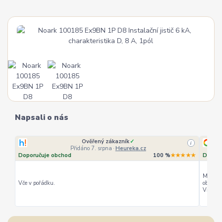
Napsali o nás
Ověřený zákazník
✓
i
Přidáno 7. srpna
·
Heureka.cz
Doporučuje obchod
100 %
★★★★★
Doporu
Můžu ho
Vče v pořádku.
objedná
Vřele d