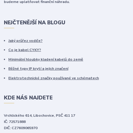
budeme uplatňovat finanční náhradu.
NEJČTENĚJŠÍ NA BLOGU
Jaký průřez vodiče?
Co je kabel CYKY?
Minimální hloubky kladení kabelů do země
Běžné typy IP krytí a jejich značení
Elektrotechnické značky používané ve schématech
KDE NÁS NAJDETE
Vrchlického 614, Libochovice, PSČ 411 17
IČ: 72571888
DIČ: CZ7609065970