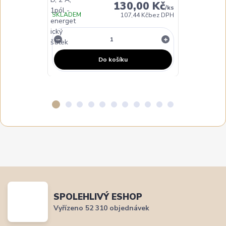
130,00 Kč
/
ks
SKLADEM
107,44 Kč
bez DPH
NA DOTAZ
Do košíku
SPOLEHLIVÝ ESHOP
Vyřízeno 52 310 objednávek