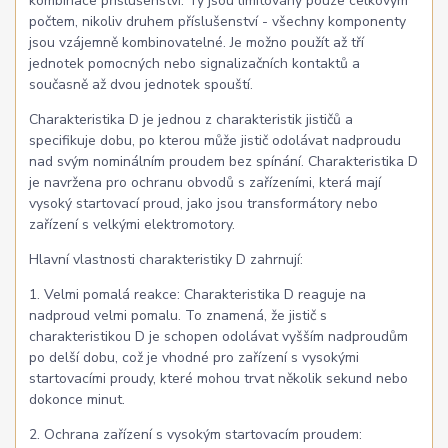
kombinace příslušenství. Ty jsou limitovány pouze celkovým
počtem, nikoliv druhem příslušenství - všechny komponenty
jsou vzájemně kombinovatelné. Je možno použít až tří
jednotek pomocných nebo signalizačních kontaktů a
současně až dvou jednotek spouští.
Charakteristika D je jednou z charakteristik jističů a
specifikuje dobu, po kterou může jistič odolávat nadproudu
nad svým nominálním proudem bez spínání. Charakteristika D
je navržena pro ochranu obvodů s zařízeními, která mají
vysoký startovací proud, jako jsou transformátory nebo
zařízení s velkými elektromotory.
Hlavní vlastnosti charakteristiky D zahrnují:
1. Velmi pomalá reakce: Charakteristika D reaguje na
nadproud velmi pomalu. To znamená, že jistič s
charakteristikou D je schopen odolávat vyšším nadproudům
po delší dobu, což je vhodné pro zařízení s vysokými
startovacími proudy, které mohou trvat několik sekund nebo
dokonce minut.
2. Ochrana zařízení s vysokým startovacím proudem: