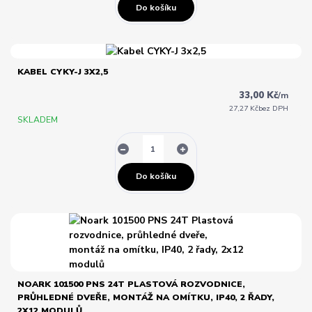
Do košíku
KABEL CYKY-J 3X2,5
33,00 Kč
/
m
27,27 Kč
bez DPH
SKLADEM
Do košíku
NOARK 101500 PNS 24T PLASTOVÁ ROZVODNICE,
PRŮHLEDNÉ DVEŘE, MONTÁŽ NA OMÍTKU, IP40, 2 ŘADY,
2X12 MODULŮ