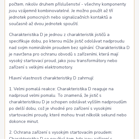
počtem, nikoliv druhem příslušenství - všechny komponenty
jsou vzájemně kombinovatelné. Je možno použít až tří
jednotek pomocných nebo signalizačních kontaktů a
současně až dvou jednotek spouští.
Charakteristika D je jednou z charakteristik jističů a
specifikuje dobu, po kterou může jistič odolávat nadproudu
nad svým nominálním proudem bez spínání. Charakteristika D
je navržena pro ochranu obvodů s zařízeními, která mají
vysoký startovací proud, jako jsou transformátory nebo
zařízení s velkými elektromotory.
Hlavní vlastnosti charakteristiky D zahrnují:
1. Velmi pomalá reakce: Charakteristika D reaguje na
nadproud velmi pomalu. To znamená, že jistič s
charakteristikou D je schopen odolávat vyšším nadproudům
po delší dobu, což je vhodné pro zařízení s vysokými
startovacími proudy, které mohou trvat několik sekund nebo
dokonce minut.
2. Ochrana zařízení s vysokým startovacím proudem:
Charakteristika D se používá tam, kde jsou zařízení s