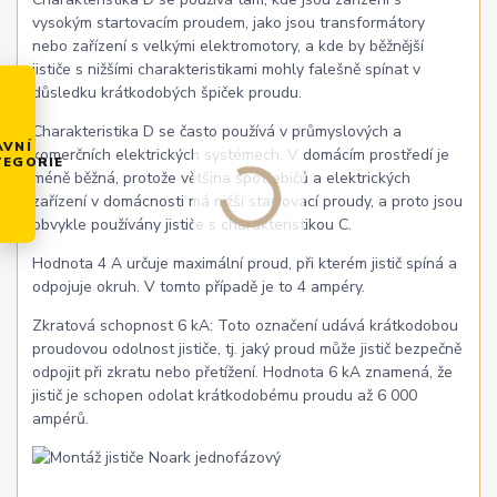
vysokým startovacím proudem, jako jsou transformátory
nebo zařízení s velkými elektromotory, a kde by běžnější
jističe s nižšími charakteristikami mohly falešně spínat v
důsledku krátkodobých špiček proudu.
Charakteristika D se často používá v průmyslových a
AVNÍ
komerčních elektrických systémech. V domácím prostředí je
TEGORIE
méně běžná, protože většina spotřebičů a elektrických
zařízení v domácnosti má nižší startovací proudy, a proto jsou
obvykle používány jističe s charakteristikou C.
Hodnota 4 A určuje maximální proud, při kterém jistič spíná a
odpojuje okruh. V tomto případě je to 4 ampéry.
Zkratová schopnost 6 kA: Toto označení udává krátkodobou
proudovou odolnost jističe, tj. jaký proud může jistič bezpečně
odpojit při zkratu nebo přetížení. Hodnota 6 kA znamená, že
jistič je schopen odolat krátkodobému proudu až 6 000
ampérů.