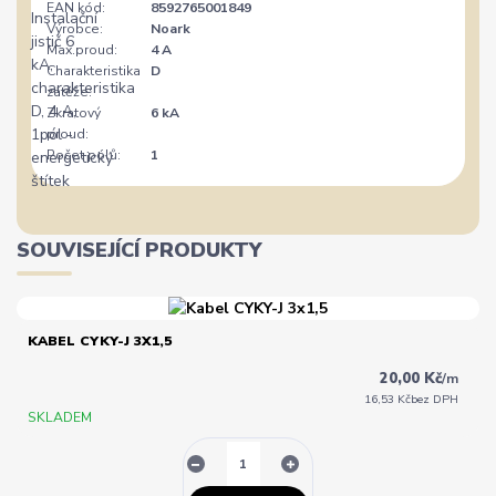
EAN kód:
8592765001849
Výrobce:
Noark
Max.proud:
4 A
Charakteristika
D
zátěže:
Zkratový
6 kA
proud:
Počet pólů:
1
SOUVISEJÍCÍ PRODUKTY
KABEL CYKY-J 3X1,5
20,00 Kč
/
m
16,53 Kč
bez DPH
SKLADEM