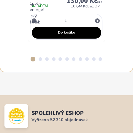
130,00 Kč
/
ks
SKLADEM
DO TÝDNE
107,44 Kč
bez DPH
Do košíku
SPOLEHLIVÝ ESHOP
Vyřízeno 52 310 objednávek