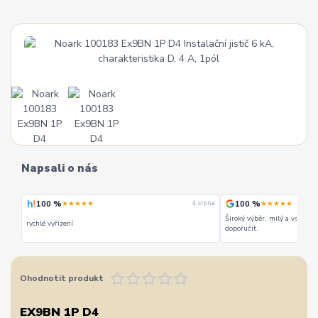
Napsali o nás
100 %
100 %
★★★★★
★★★★★
 srpna
4. srpna
Široký výběr, milý a vstřícn
rychlé vyřízení
doporučit.
Ohodnotit produkt
EX9BN 1P D4