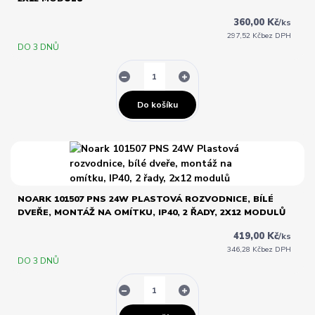
360,00 Kč
/
ks
297,52 Kč
bez DPH
DO 3 DNŮ
Do košíku
NOARK 101507 PNS 24W PLASTOVÁ ROZVODNICE, BÍLÉ
DVEŘE, MONTÁŽ NA OMÍTKU, IP40, 2 ŘADY, 2X12 MODULŮ
419,00 Kč
/
ks
346,28 Kč
bez DPH
DO 3 DNŮ