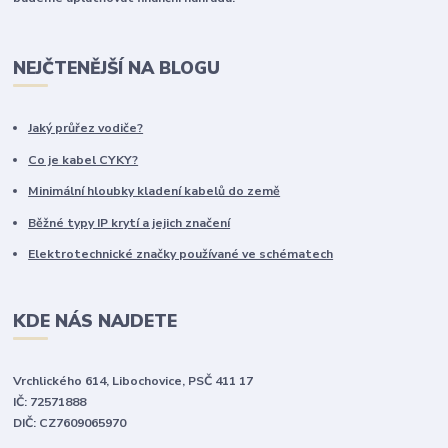
NEJČTENĚJŠÍ NA BLOGU
Jaký průřez vodiče?
Co je kabel CYKY?
Minimální hloubky kladení kabelů do země
Běžné typy IP krytí a jejich značení
Elektrotechnické značky používané ve schématech
KDE NÁS NAJDETE
Vrchlického 614, Libochovice, PSČ 411 17
IČ: 72571888
DIČ: CZ7609065970