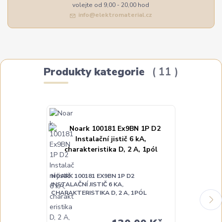
volejte od 9,00 - 20,00 hod
info@elektromaterial.cz
Produkty kategorie
11
NOARK 100181 EX9BN 1P D2
NOARK 100184
INSTALAČNÍ JISTIČ 6 KA,
INSTALAČNÍ JI
CHARAKTERISTIKA D, 2 A, 1PÓL
CHARAKTERIST