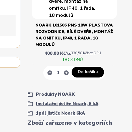
NOARK 101506 PNS 18W PLASTOVÁ
ROZVODNICE, BÍLÉ DVEŘE, MONTÁŽ
NA OMÍTKU, IP40, 1 ŘADA, 18
MODULŮ
400,00 Kč
/
ks
330,58 Kč
bez DPH
DO 3 DNŮ
Do košíku
Produkty NOARK
Instalační jističe Noark, 6 kA
1pól jističe Noark 6kA
Zboží zařazeno v kategoriích