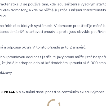
akteristika D se používá tam, kde jsou zařízení s vysokým start
 elektromotory, a kde by běžnější jističe s nižšími charakteristik
oudu.
merčních elektrických systémech. V domácím prostředí je méně b
cnosti má nižší startovací proudy, a proto jsou obvykle používány
íná a odpojuje okruh. V tomto případě je to 2 ampérů.
u proudovou odolnost jističe, tj. jaký proud může jistič bezpeč
, že jistič je schopen odolat krátkodobému proudu až 6 000 amp
OG NOARK
s aktuální dostupností na centrálním skladu výrobce.