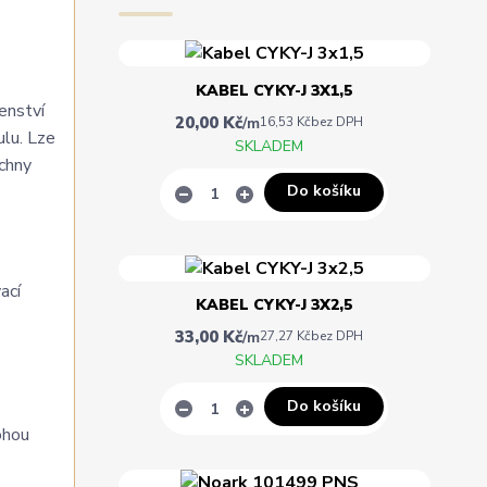
KABEL CYKY-J 3X1,5
enství
20,00 Kč
/
m
16,53 Kč
bez DPH
ulu. Lze
SKLADEM
echny
Do košíku
ací
KABEL CYKY-J 3X2,5
33,00 Kč
/
m
27,27 Kč
bez DPH
SKLADEM
Do košíku
ohou