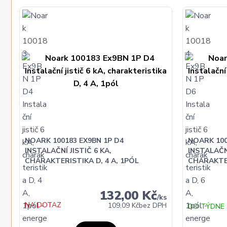
NOARK 100183 EX9BN 1P D4
NOARK 100
INSTALAČNÍ JISTIČ 6 KA,
INSTALAČNÍ
CHARAKTERISTIKA D, 4 A, 1PÓL
CHARAKTER
132,00 Kč
/
ks
NA DOTAZ
109,09 Kč
bez DPH
DO TÝDNE