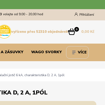
43
volejte od 9,00 - 20,00 hod
Přihlášení
0
0,00 Kč
vyřízeno přes 52310 objednávek
 A ZÁSUVKY
WAGO SVORKY
VÍCE
ní jistič 6 kA, charakteristika D, 2 A, 1pól
KA D, 2 A, 1PÓL