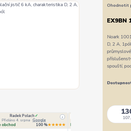
Ohodnotit 
EX9BN 
Noark 10018
D, 2 A, 1pó
průmyslové 
příslušenst
spouští, po
Dostupnos
13
Radek Polach
✓
Ověřený zákazník
i
107,
Přidáno 4. srpna
·
Google
Přidáno 4. srpna
·
Heurek
e obchod
100 %
★★★★★
Doporučuje obchod
10