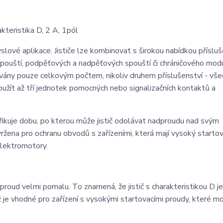
teristika D, 2 A, 1pól
slové aplikace. Jističe lze kombinovat s širokou nabídkou přísluš
spouští, podpěťových a nadpěťových spouští či chráničového mod
továny pouze celkovým počtem, nikoliv druhem příslušenství - vš
žít až tří jednotek pomocných nebo signalizačních kontaktů a
ecifikuje dobu, po kterou může jistič odolávat nadproudu nad svým
ržena pro ochranu obvodů s zařízeními, která mají vysoký startov
elektromotory.
proud velmi pomalu. To znamená, že jistič s charakteristikou D je
je vhodné pro zařízení s vysokými startovacími proudy, které m