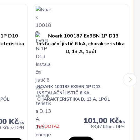
NOARK 100187 EX9BN 1P D13
INSTALAČNÍ JISTIČ 6 KA,
1PÓL
CHARAKTERISTIKA D, 13 A, 1PÓL
101,00 Kč
00 Kč
/
ks
/
ks
NA DOTAZ
83,47 Kč
bez DPH
3 Kč
bez DPH