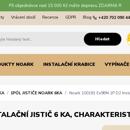
Při objednávce nad 15 000 Kč máte dopravu ZDARMA !!!
ty
Vrácení zboží
Recenze
GDPR
Blog
+420 702 090 4
Hledat
DUKTY NOARK
INSTALAČNÍ KRABICE
VYPÍNAČE
KA
1PÓL JISTIČE NOARK 6KA
Noark 100181 Ex9BN 1P D2 Instalač
ALAČNÍ JISTIČ 6 KA, CHARAKTERISTI