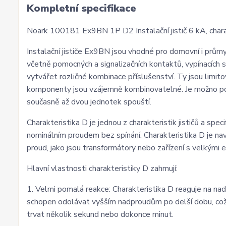
Kompletní specifikace
Noark 100181 Ex9BN 1P D2 Instalační jistič 6 kA, charak
Instalační jističe Ex9BN jsou vhodné pro domovní i průmy
včetně pomocných a signalizačních kontaktů, vypínacích 
vytvářet rozličné kombinace příslušenství. Ty jsou limi
komponenty jsou vzájemně kombinovatelné. Je možno pou
současně až dvou jednotek spouští.
Charakteristika D je jednou z charakteristik jističů a sp
nominálním proudem bez spínání. Charakteristika D je nav
proud, jako jsou transformátory nebo zařízení s velkými 
Hlavní vlastnosti charakteristiky D zahrnují:
1. Velmi pomalá reakce: Charakteristika D reaguje na nad
schopen odolávat vyšším nadproudům po delší dobu, což 
trvat několik sekund nebo dokonce minut.