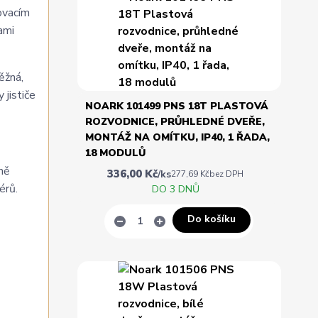
ovacím
ami
ěžná,
 jističe
NOARK 101499 PNS 18T PLASTOVÁ
ROZVODNICE, PRŮHLEDNÉ DVEŘE,
MONTÁŽ NA OMÍTKU, IP40, 1 ŘADA,
18 MODULŮ
ně
336,00 Kč
/
ks
277,69 Kč
bez DPH
érů.
DO 3 DNŮ
Do košíku