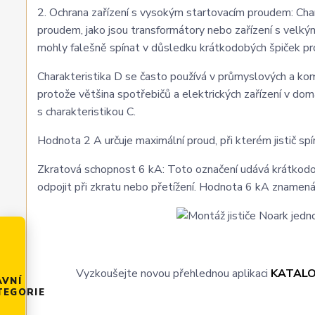
2. Ochrana zařízení s vysokým startovacím proudem: Char
proudem, jako jsou transformátory nebo zařízení s velkými
mohly falešně spínat v důsledku krátkodobých špiček pr
Charakteristika D se často používá v průmyslových a ko
protože většina spotřebičů a elektrických zařízení v domá
s charakteristikou C.
Hodnota 2 A určuje maximální proud, při kterém jistič sp
Zkratová schopnost 6 kA: Toto označení udává krátkodobo
odpojit při zkratu nebo přetížení. Hodnota 6 kA znamená
Vyzkoušejte novou přehlednou aplikaci
KATAL
AVNÍ
TEGORIE