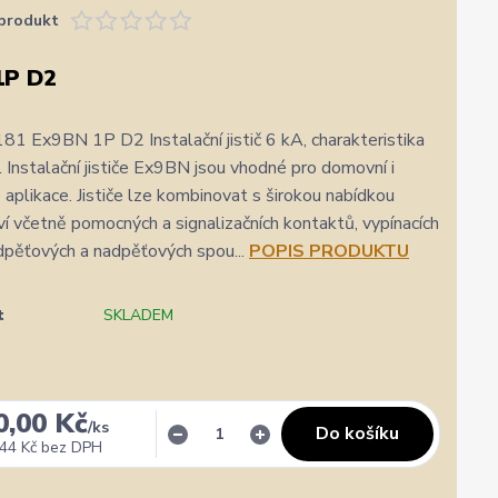
produkt
1P D2
1 Ex9BN 1P D2 Instalační jistič 6 kA, charakteristika
l Instalační jističe Ex9BN jsou vhodné pro domovní i
aplikace. Jističe lze kombinovat s širokou nabídkou
ví včetně pomocných a signalizačních kontaktů, vypínacích
dpěťových a nadpěťových spou...
POPIS PRODUKTU
t
SKLADEM
0,00 Kč
/
ks
Do košíku
✓
Veronika Veverková
✓
i
i
44 Kč
bez DPH
a.cz
Přidáno 4. srpna
·
Google
0 %
★★★★★
Doporučuje obchod
100 %
★★★★★
Dopor