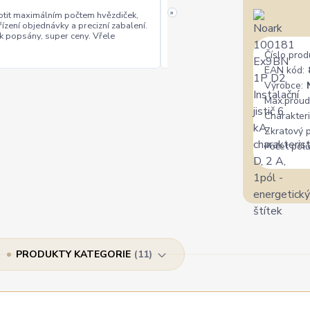
»
tit maximálním počtem hvězdiček,
řízení objednávky a precizní zabalení.
rychlé vyřízení
ceny
+
+
k popsány, super ceny. Vřele
Číslo prod
EAN kód:
Výrobce:
Max.proud
Charakteri
Zkratový 
Počet pólů
PRODUKTY KATEGORIE
11