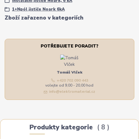
Instalační jističe Noark, 6 kA
1+Npól jističe Noark 6kA
Zboží zařazeno v kategoriích
POTŘEBUJETE PORADIT?
Tomáš Vlček
+420 702 090 443
volejte od 9,00 - 20,00 hod
info@elektromaterial.cz
Produkty kategorie
8