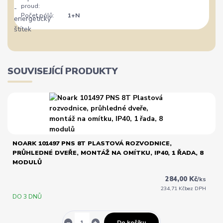
proud:
Počet pólů:
1+N
SOUVISEJÍCÍ PRODUKTY
NOARK 101497 PNS 8T PLASTOVÁ ROZVODNICE,
PRŮHLEDNÉ DVEŘE, MONTÁŽ NA OMÍTKU, IP40, 1 ŘADA, 8
MODULŮ
284,00 Kč
/
ks
234,71 Kč
bez DPH
DO 3 DNŮ
Do košíku