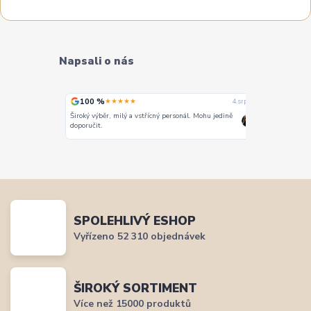
Napsali o nás
100 %
100 %
★★★★★
★
4. srpna
4. srpna
Široký výběr, milý a vstřícný personál. Mohu jedině
Vše super
doporučit.
SPOLEHLIVÝ ESHOP
Vyřízeno 52 310 objednávek
ŠIROKÝ SORTIMENT
Více než 15000 produktů