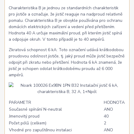
Charakteristika B je jednou ze standardních charakteristik
pro jističe a označuje, že jistič reaguje na nadproud relativně
pomalu. Charakteristika B je obvykle používána pro ochranu
domácích elektrických zařízení a vedení před přetížením.
Hodnota 40 A určuje maximální proud, při kterém jistič spíná
a odpojuje okruh. V tomto případě je to 40 ampérů.
Zkratová schopnost 6 kA: Toto označení udává krátkodobou
proudovou odolnost jističe, tj. jaký proud může jistič bezpečně
odpojit při zkratu nebo přetížení. Hodnota 6 kA znamená, že
jistič je schopen odolat krátkodobému proudu až 6 000
ampérů.
PARAMETR
HODNOTA
Současné spínání N-neutral
ANO
Jmenovitý proud
40
Počet pólů (celkem)
2
Vhodné pro zapuštěnou instalaci
ANO