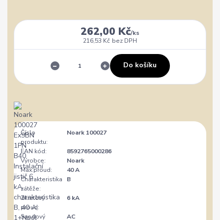
262,00 Kč
/
ks
216,53 Kč
bez DPH
Do košíku
Číslo
Noark 100027
produktu:
EAN kód:
8592765000286
Výrobce:
Noark
Max.proud:
40 A
Charakteristika
B
zátěže:
Zkratový
6 kA
proud:
Svodový
AC