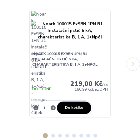
NOARK 100015 EX9BN 1PN B1
INSTALAČNÍ JISTIČ 6 KA,
NOARK 100016
CHARAKTERISTIKA B, 1 A, 1+NPÓL
INSTALAČNÍ JI
CHARAKTERIST
219,00 Kč
/
ks
DO TÝDNE
180,99 Kč
bez DPH
NA DOTAZ
Do košíku