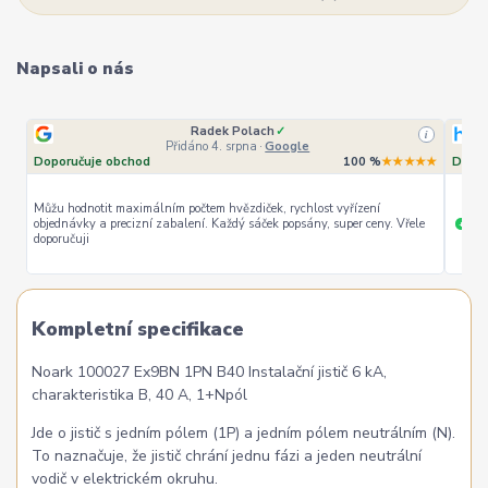
Napsali o nás
Radek Polach
✓
i
Přidáno 4. srpna
·
Google
Doporučuje obchod
100 %
★★★★★
Dopor
Můžu hodnotit maximálním počtem hvězdiček, rychlost vyřízení
objednávky a precizní zabalení. Každý sáček popsány, super ceny. Vřele
ryc
+
doporučuji
Kompletní specifikace
Noark 100027 Ex9BN 1PN B40 Instalační jistič 6 kA,
charakteristika B, 40 A, 1+Npól
Jde o jistič s jedním pólem (1P) a jedním pólem neutrálním (N).
To naznačuje, že jistič chrání jednu fázi a jeden neutrální
vodič v elektrickém okruhu.