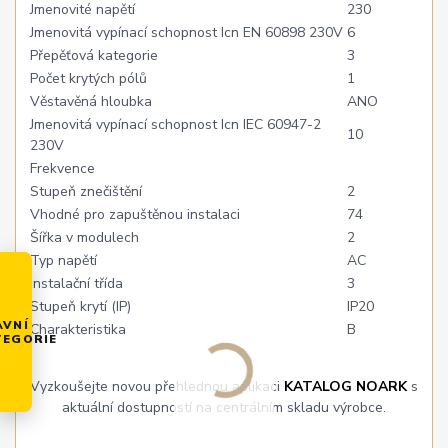
Jmenovité napětí
230
Jmenovitá vypínací schopnost Icn EN 60898 230V
6
Přepěťová kategorie
3
Počet krytých pólů
1
Věstavěná hloubka
ANO
Jmenovitá vypínací schopnost Icn IEC 60947-2
10
230V
Frekvence
Stupeň znečištění
2
Vhodné pro zapuštěnou instalaci
74
Šířka v modulech
2
Typ napětí
AC
Instalační třída
3
Stupeň krytí (IP)
IP20
AVNÍ
Charakteristika
B
TEGORIE
Vyzkoušejte novou přehlednou aplikaci
KATALOG NOARK
s
aktuální dostupností na centrálním skladu výrobce.