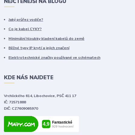
NEJČTENĚJŠÍ NA BLOGU
Jaký průřez vodiče?
Co je kabel CYKY?
Minimální hloubky kladení kabelů do země
Běžné typy IP krytí a jejich značení
Elektrotechnické značky používané ve schématech
KDE NÁS NAJDETE
Vrchlického 614, Libochovice, PSČ 411 17
IČ: 72571888
DIČ: CZ7609065970