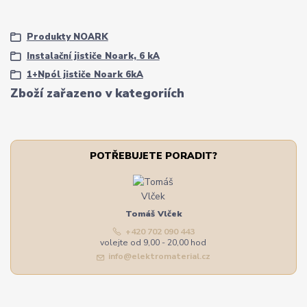
Produkty NOARK
Instalační jističe Noark, 6 kA
1+Npól jističe Noark 6kA
Zboží zařazeno v kategoriích
POTŘEBUJETE PORADIT?
Tomáš Vlček
+420 702 090 443
volejte od 9,00 - 20,00 hod
info@elektromaterial.cz