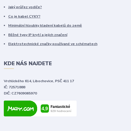
Jaký průřez vodiče?
Co je kabel CYKY?
Minimální hloubky kladení kabelů do země
Běžné typy IP krytí a jejich značení
Elektrotechnické značky používané ve schématech
KDE NÁS NAJDETE
Vrchlického 614, Libochovice, PSČ 411 17
IČ: 72571888
DIČ: CZ7609065970