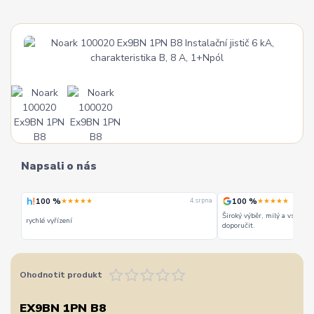
Napsali o nás
100 %
100 %
★★★★★
★★★★★
 srpna
4. srpna
Široký výběr, milý a vstřícn
rychlé vyřízení
doporučit.
Ohodnotit produkt
EX9BN 1PN B8