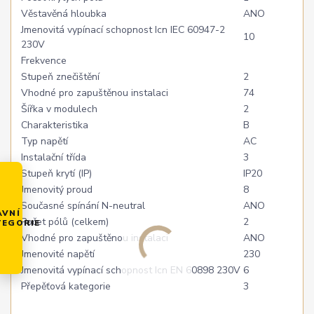
Věstavěná hloubka
ANO
Jmenovitá vypínací schopnost Icn IEC 60947-2
10
230V
Frekvence
Stupeň znečištění
2
Vhodné pro zapuštěnou instalaci
74
Šířka v modulech
2
Charakteristika
B
Typ napětí
AC
Instalační třída
3
Stupeň krytí (IP)
IP20
Jmenovitý proud
8
Současné spínání N-neutral
ANO
AVNÍ
Počet pólů (celkem)
2
TEGORIE
Vhodné pro zapuštěnou instalaci
ANO
Jmenovité napětí
230
Jmenovitá vypínací schopnost Icn EN 60898 230V
6
Přepěťová kategorie
3