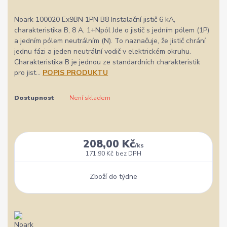
Noark 100020 Ex9BN 1PN B8 Instalační jistič 6 kA,
charakteristika B, 8 A, 1+Npól Jde o jistič s jedním pólem (1P)
a jedním pólem neutrálním (N). To naznačuje, že jistič chrání
jednu fázi a jeden neutrální vodič v elektrickém okruhu.
Charakteristika B je jednou ze standardních charakteristik
pro jist...
POPIS PRODUKTU
Dostupnost
Není skladem
208,00 Kč
/
ks
171,90 Kč
bez DPH
Zboží do týdne