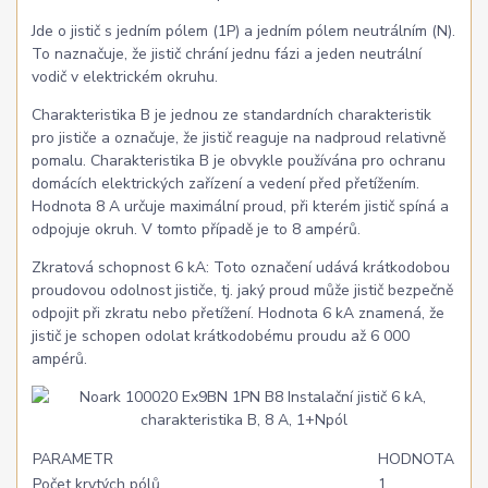
Jde o jistič s jedním pólem (1P) a jedním pólem neutrálním (N).
To naznačuje, že jistič chrání jednu fázi a jeden neutrální
vodič v elektrickém okruhu.
Charakteristika B je jednou ze standardních charakteristik
pro jističe a označuje, že jistič reaguje na nadproud relativně
pomalu. Charakteristika B je obvykle používána pro ochranu
domácích elektrických zařízení a vedení před přetížením.
Hodnota 8 A určuje maximální proud, při kterém jistič spíná a
odpojuje okruh. V tomto případě je to 8 ampérů.
Zkratová schopnost 6 kA: Toto označení udává krátkodobou
proudovou odolnost jističe, tj. jaký proud může jistič bezpečně
odpojit při zkratu nebo přetížení. Hodnota 6 kA znamená, že
jistič je schopen odolat krátkodobému proudu až 6 000
ampérů.
PARAMETR
HODNOTA
Počet krytých pólů
1