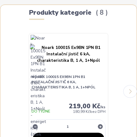
Produkty kategorie
8
NOARK 100015 EX9BN 1PN B1
INSTALAČNÍ JISTIČ 6 KA,
NOARK 100016
CHARAKTERISTIKA B, 1 A, 1+NPÓL
INSTALAČNÍ JI
CHARAKTERIST
219,00 Kč
/
ks
DO TÝDNE
180,99 Kč
bez DPH
NA DOTAZ