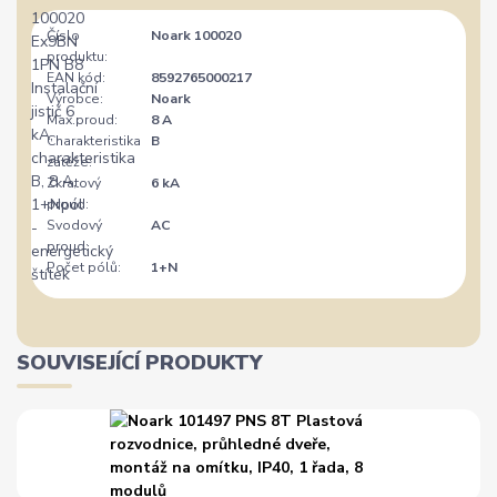
Číslo
Noark 100020
produktu:
EAN kód:
8592765000217
Výrobce:
Noark
Max.proud:
8 A
Charakteristika
B
zátěže:
Zkratový
6 kA
proud:
Svodový
AC
proud:
Počet pólů:
1+N
SOUVISEJÍCÍ PRODUKTY