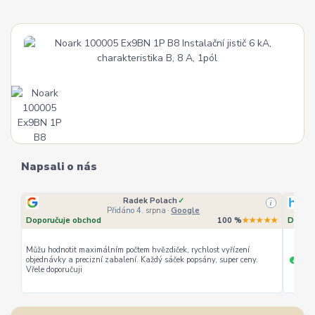
Napsali o nás
Radek Polach
✓
i
Přidáno 4. srpna
·
Google
Doporučuje obchod
100 %
★★★★★
Doporu
Můžu hodnotit maximálním počtem hvězdiček, rychlost vyřízení
objednávky a precizní zabalení. Každý sáček popsány, super ceny.
rychl
+
Vřele doporučuji