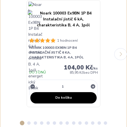
1 hodnocení
NOARK 100003 EX9BN 1P B4
NOARK 100002
INSTALAČNÍ JISTIČ 6 KA,
INSTALAČNÍ JI
CHARAKTERISTIKA B, 4 A, 1PÓL
CHARAKTERIST
104,00 Kč
/
ks
DO 3 DNŮ
DO 3 DNŮ
85,95 Kč
bez DPH
Do košíku