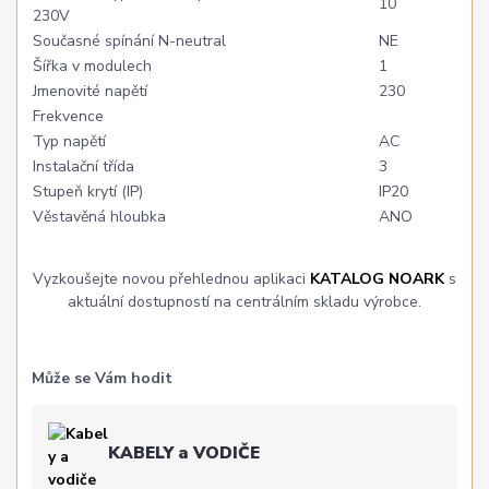
10
230V
Současné spínání N-neutral
NE
Šířka v modulech
1
Jmenovité napětí
230
Frekvence
Typ napětí
AC
Instalační třída
3
Stupeň krytí (IP)
IP20
Věstavěná hloubka
ANO
Vyzkoušejte novou přehlednou aplikaci
KATALOG NOARK
s
aktuální dostupností na centrálním skladu výrobce.
Může se Vám hodit
KABELY a VODIČE