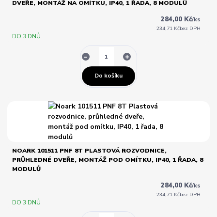
DVEŘE, MONTÁŽ NA OMÍTKU, IP40, 1 ŘADA, 8 MODULŮ
284,00 Kč
/
ks
234,71 Kč
bez DPH
DO 3 DNŮ
Do košíku
NOARK 101511 PNF 8T PLASTOVÁ ROZVODNICE,
PRŮHLEDNÉ DVEŘE, MONTÁŽ POD OMÍTKU, IP40, 1 ŘADA, 8
MODULŮ
284,00 Kč
/
ks
234,71 Kč
bez DPH
DO 3 DNŮ