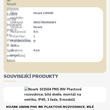
Číslo
Noark 100005
produktu:
EAN kód:
8592765000064
Výrobce:
Noark
Max.proud:
8 A
Počet fází:
1
Charakteristika
B
zátěže:
Zkratový
6 kA
proud:
SOUVISEJÍCÍ PRODUKTY
NOARK 101504 PNS 8W PLASTOVÁ ROZVODNICE, BÍLÉ