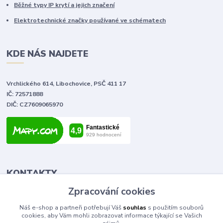
Běžné typy IP krytí a jejich značení
Elektrotechnické značky používané ve schématech
KDE NÁS NAJDETE
Vrchlického 614, Libochovice, PSČ 411 17
IČ: 72571888
DIČ: CZ7609065970
KONTAKTY
Zpracování cookies
Tomáš Vlček
Náš e-shop a partneři potřebují Váš
souhlas
s použitím souborů
+420 702 090 443
cookies, aby Vám mohli zobrazovat informace týkající se Vašich
volejte od 9,00 - 20,00 hod