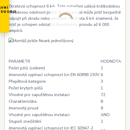
Zkratová schopnost 6 kA: Toto označení udává krátkodobou
AVNÍ
TEGORIE
proudovou odolnost jističe, tj. jaký proud může jistič bezpečně
odpojit při zkratu nebo přetížení. Hodnota 6 kA znamená, že
jistič je schopen odolat krátkodobému proudu až 6 000
ampérů.
PARAMETR
HODNOTA
Počet pólů (celkem)
1
Jmenovitá vypínací schopnost Icn EN 60898 230V
6
Přepěťová kategorie
3
Počet krytých pólů
1
Vhodné pro zapuštěnou instalaci
72
Charakteristika
B
Jmenovitý proud
8
Vhodné pro zapuštěnou instalaci
ANO
Stupeň znečištění
2
Jmenovitá vypínací schopnost Icn IEC 60947-2