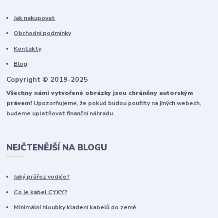
Jak nakupovat
Obchodní podmínky
Kontakty
Blog
Copyright © 2019-2025
Všechny námi vytvořené obrázky jsou chráněny autorským
právem!
Upozorňujeme, že pokud budou použity na jiných webech,
budeme uplatňovat finanční náhradu.
NEJČTENĚJŠÍ NA BLOGU
Jaký průřez vodiče?
Co je kabel CYKY?
Minimální hloubky kladení kabelů do země