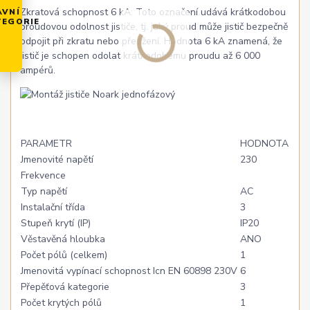
Zkratová schopnost 6 kA: Toto označení udává krátkodobou
AVNÍ
TEGORIE
proudovou odolnost jističe, tj. jaký proud může jistič bezpečně
odpojit při zkratu nebo přetížení. Hodnota 6 kA znamená, že
jistič je schopen odolat krátkodobému proudu až 6 000
ampérů.
PARAMETR
HODNOTA
Jmenovité napětí
230
Frekvence
Typ napětí
AC
Instalační třída
3
Stupeň krytí (IP)
IP20
Věstavěná hloubka
ANO
Počet pólů (celkem)
1
Jmenovitá vypínací schopnost Icn EN 60898 230V
6
Přepěťová kategorie
3
Počet krytých pólů
1