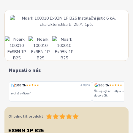
Napsali o nás
100 %
100 %
★★★★★
★★★★★
 srpna
4. srpna
Široký výběr, milý a vstřícn
rychlé vyřízení
doporučit.
Ohodnotit produkt
EX9BN 1P B25