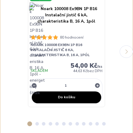
80 hodnocení
NOARK 100008 EX9BN 1P B16
NOARK 100009
INSTALAČNÍ JISTIČ 6 KA,
INSTALAČNÍ JI
CHARAKTERISTIKA B, 16 A, 1PÓL
CHARAKTERIST
54,00 Kč
/
ks
SKLADEM
SKLADEM
44,63 Kč
bez DPH
Do košíku