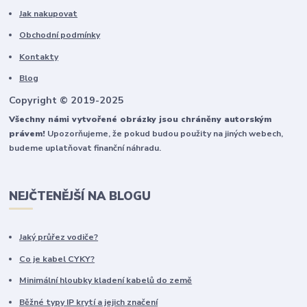
Jak nakupovat
Obchodní podmínky
Kontakty
Blog
Copyright © 2019-2025
Všechny námi vytvořené obrázky jsou chráněny autorským
právem!
Upozorňujeme, že pokud budou použity na jiných webech,
budeme uplatňovat finanční náhradu.
NEJČTENĚJŠÍ NA BLOGU
Jaký průřez vodiče?
Co je kabel CYKY?
Minimální hloubky kladení kabelů do země
Běžné typy IP krytí a jejich značení