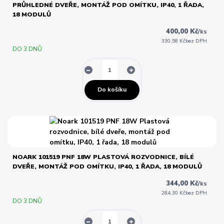
PRŮHLEDNÉ DVEŘE, MONTÁŽ POD OMÍTKU, IP40, 1 ŘADA,
18 MODULŮ
400,00 Kč
/
ks
330,58 Kč
bez DPH
DO 3 DNŮ
Do košíku
NOARK 101519 PNF 18W PLASTOVÁ ROZVODNICE, BÍLÉ
DVEŘE, MONTÁŽ POD OMÍTKU, IP40, 1 ŘADA, 18 MODULŮ
344,00 Kč
/
ks
284,30 Kč
bez DPH
DO 3 DNŮ