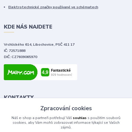
Elektrotechnické značky používané ve schématech
KDE NÁS NAJDETE
Vrchlického 614, Libochovice, PSČ 411 17
IČ: 72571888
DIČ: CZ7609065970
KONTAKTY
Zpracování cookies
Tomáš Vlček
Náš e-shop a partneři potřebují Váš
souhlas
s použitím souborů
+420 702 090 443
cookies, aby Vám mohli zobrazovat informace týkající se Vašich
volejte od 9,00 - 20,00 hod
zájmů.