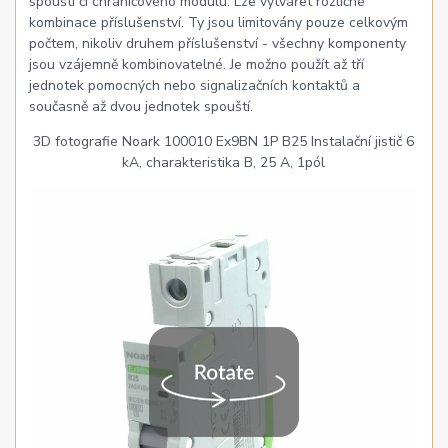
spouští či chráničového modulu. Lze vytvářet rozličné
kombinace příslušenství. Ty jsou limitovány pouze celkovým
počtem, nikoliv druhem příslušenství - všechny komponenty
jsou vzájemně kombinovatelné. Je možno použít až tří
jednotek pomocných nebo signalizačních kontaktů a
současně až dvou jednotek spouští.
3D fotografie Noark 100010 Ex9BN 1P B25 Instalační jistič 6
kA, charakteristika B, 25 A, 1pól