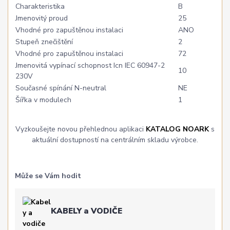
Charakteristika
B
Jmenovitý proud
25
Vhodné pro zapuštěnou instalaci
ANO
Stupeň znečištění
2
Vhodné pro zapuštěnou instalaci
72
Jmenovitá vypínací schopnost Icn IEC 60947-2
10
230V
Současné spínání N-neutral
NE
Šířka v modulech
1
Vyzkoušejte novou přehlednou aplikaci
KATALOG NOARK
s
aktuální dostupností na centrálním skladu výrobce.
Může se Vám hodit
KABELY a VODIČE