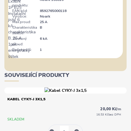
produktu:
EAN kód:
8592765000118
Výrobce:
Noark
Max.proud:
25 A
Charakteristika
B
zátěže:
Zkratový
6 kA
proud:
Počet pólů:
1
SOUVISEJÍCÍ PRODUKTY
KABEL CYKY-J 3X1,5
20,00 Kč
/
m
16,53 Kč
bez DPH
SKLADEM