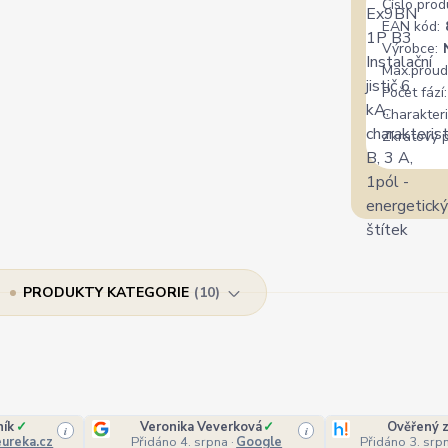
Číslo prod
EAN kód:
Výrobce:
Max.proud
Počet fází:
Charakteri
Zkratový 
PRODUKTY KATEGORIE
10
ník
✓
Veronika Veverková
✓
Ověřený z
i
i
ureka.cz
Přidáno 4. srpna
·
Google
Přidáno 3. srp