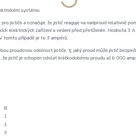
elektrickém systému.
 pro jističe a označuje, že jistič reaguje na nadproud relativně po
ích elektrických zařízení a vedení před přetížením. Hodnota 3 A 
. V tomto případě je to 3 ampérů.
u proudovou odolnost jističe, tj. jaký proud může jistič bezpeč
, že jistič je schopen odolat krátkodobému proudu až 6 000 amp
B
1
1
3