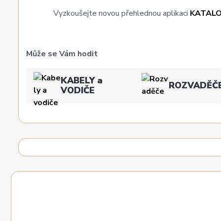
Vyzkoušejte novou přehlednou aplikaci
KATAL
Může se Vám hodit
KABELY a
ROZVADĚČ
VODIČE