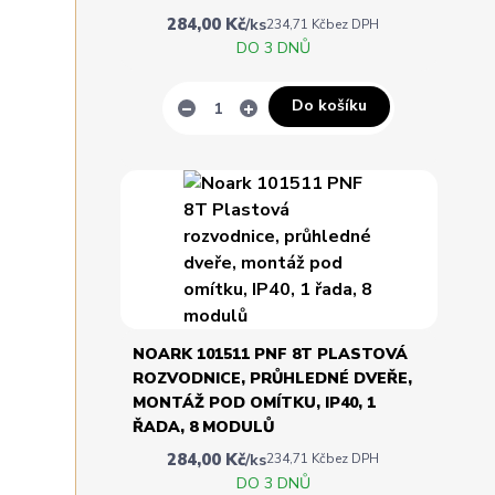
284,00 Kč
/
ks
234,71 Kč
bez DPH
DO 3 DNŮ
Do košíku
NOARK 101511 PNF 8T PLASTOVÁ
ROZVODNICE, PRŮHLEDNÉ DVEŘE,
MONTÁŽ POD OMÍTKU, IP40, 1
ŘADA, 8 MODULŮ
284,00 Kč
/
ks
234,71 Kč
bez DPH
DO 3 DNŮ