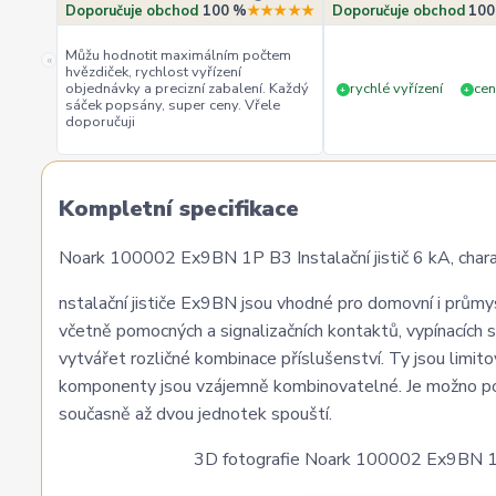
Doporučuje obchod
100 %
★★★★★
Doporučuje obchod
100
Můžu hodnotit maximálním počtem
«
hvězdiček, rychlost vyřízení
objednávky a precizní zabalení. Každý
rychlé vyřízení
cen
+
+
sáček popsány, super ceny. Vřele
doporučuji
Kompletní specifikace
Noark 100002 Ex9BN 1P B3 Instalační jistič 6 kA, charak
nstalační jističe Ex9BN jsou vhodné pro domovní i průmys
včetně pomocných a signalizačních kontaktů, vypínacích 
vytvářet rozličné kombinace příslušenství. Ty jsou limi
komponenty jsou vzájemně kombinovatelné. Je možno pou
současně až dvou jednotek spouští.
3D fotografie Noark 100002 Ex9BN 1P B3