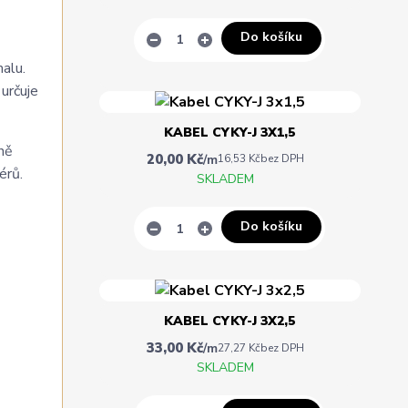
Do košíku
malu.
určuje
KABEL CYKY-J 3X1,5
ně
20,00 Kč
/
m
16,53 Kč
bez DPH
érů.
SKLADEM
Do košíku
KABEL CYKY-J 3X2,5
33,00 Kč
/
m
27,27 Kč
bez DPH
SKLADEM