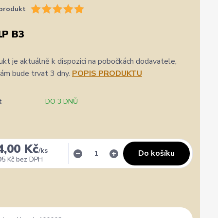
produkt
1P B3
kt je aktuálně k dispozici na pobočkách dodavatele,
nám bude trvat 3 dny.
POPIS PRODUKTU
t
DO 3 DNŮ
★★★★★
★★★★★
a
31. července
4,00 Kč
/
ks
Do košíku
zatím se mi zdá z několika dalších jako jeden z
Výborná komunikace, ochota
95 Kč
bez DPH
nejlepších
hlavně rychlé dodání. 👍👌