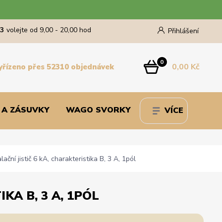
43
volejte od 9,00 - 20,00 hod
Přihlášení
0
0,00 Kč
yřízeno přes 52310 objednávek
 A ZÁSUVKY
WAGO SVORKY
VÍCE
ní jistič 6 kA, charakteristika B, 3 A, 1pól
KA B, 3 A, 1PÓL