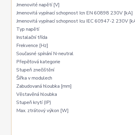
Jmenovité napětí [V]
Jmenovitá vypínací schopnost Icn EN 60898 230V [kA]
Jmenovitá vypínací schopnost Icu IEC 60947-2 230V [k
Typ napětí
Instalační třída
Frekvence [Hz]
Současné spínání N-neutral
Přepěťová kategorie
Stupeň znečištění
Šířka v modulech
Zabudovaná hloubka [mm]
Věstavěná hloubka
Stupeň krytí (IP)
Max. ztrátový výkon [W]