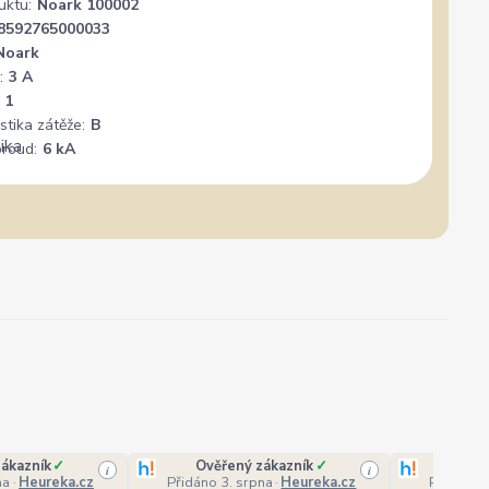
uktu:
Noark 100002
8592765000033
Noark
:
3 A
1
stika zátěže:
B
proud:
6 kA
ákazník
✓
Ověřený zákazník
✓
Ověř
i
i
na
·
Heureka.cz
Přidáno 3. srpna
·
Heureka.cz
Přidáno 3