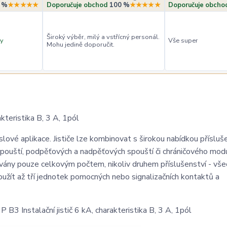
 %
★★★★★
Doporučuje obchod
100 %
★★★★★
Doporučuje obcho
Široký výběr, milý a vstřícný personál.
y
Vše super
Mohu jedině doporučit.
teristika B, 3 A, 1pól
lové aplikace. Jističe lze kombinovat s širokou nabídkou přísluš
spouští, podpěťových a nadpěťových spouští či chráničového mod
továny pouze celkovým počtem, nikoliv druhem příslušenství - vš
žít až tří jednotek pomocných nebo signalizačních kontaktů a
 Instalační jistič 6 kA, charakteristika B, 3 A, 1pól