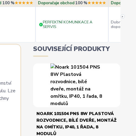
d
100 %
★★★★★
Doporučuje obchod
100 %
★★★★★
Doporučuje 
»
PERFEKTNÍ KOMUNIKACE A
Dobrý obchod
+
SERVIS
doporučuji.
SOUVISEJÍCÍ PRODUKTY
enství
ulu. Lze
echny
NOARK 101504 PNS 8W PLASTOVÁ
ROZVODNICE, BÍLÉ DVEŘE, MONTÁŽ
NA OMÍTKU, IP40, 1 ŘADA, 8
MODULŮ