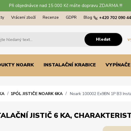
Při objednávce nad 15 000 Kč máte dopravu ZDARMA !!!
ty
Vrácení zboží
Recenze
GDPR
Blog
+420 702 090 4
Hledat
v
DUKTY NOARK
INSTALAČNÍ KRABICE
VYPÍNAČE
KA
1PÓL JISTIČE NOARK 6KA
Noark 100002 Ex9BN 1P B3 Instalač
ALAČNÍ JISTIČ 6 KA, CHARAKTERISTI