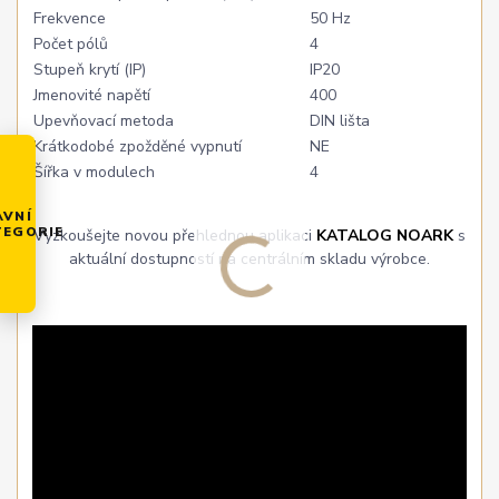
Frekvence
50 Hz
Počet pólů
4
Stupeň krytí (IP)
IP20
Jmenovité napětí
400
Upevňovací metoda
DIN lišta
Krátkodobé zpožděné vypnutí
NE
Šířka v modulech
4
AVNÍ
TEGORIE
Vyzkoušejte novou přehlednou aplikaci
KATALOG NOARK
s
aktuální dostupností na centrálním skladu výrobce.