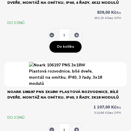
DVEŘE, MONTÁŽ NA OMÍTKU, IP40, 4 ŘADY, 4X12 MODULŮ
839,00 Kč
/
ks
693,39 Kč
bez DPH
DO 3 DNŮ
Do košíku
NOARK 106197 PNS 3X18W PLASTOVÁ ROZVODNICE, BÍLÉ
DVEŘE, MONTÁŽ NA OMÍTKU, IP40, 3 ŘADY, 3X18 MODULŮ
1 107,00 Kč
/
ks
914,88 Kč
bez DPH
DO 3 DNŮ