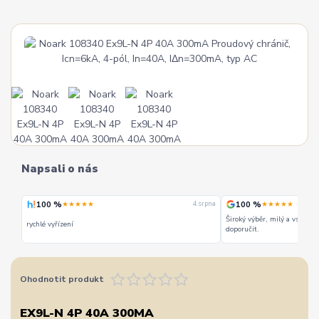
Napsali o nás
100 %
100 %
★★★★★
★★★★★
 srpna
4. srpna
Široký výběr, milý a vstřícn
rychlé vyřízení
doporučit.
Ohodnotit produkt
EX9L-N 4P 40A 300MA