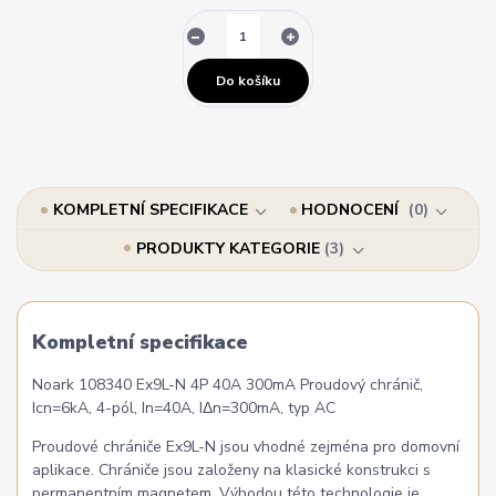
Do košíku
KOMPLETNÍ SPECIFIKACE
HODNOCENÍ
0
PRODUKTY KATEGORIE
3
Kompletní specifikace
Noark 108340 Ex9L-N 4P 40A 300mA Proudový chránič,
Icn=6kA, 4-pól, In=40A, IΔn=300mA, typ AC
Proudové chrániče Ex9L-N jsou vhodné zejména pro domovní
aplikace. Chrániče jsou založeny na klasické konstrukci s
permanentním magnetem. Výhodou této technologie je