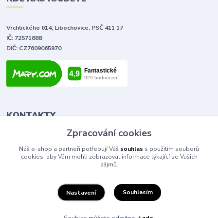
Vrchlického 614, Libochovice, PSČ 411 17
IČ: 72571888
DIČ: CZ7609065970
KONTAKTY
Zpracování cookies
Tomáš Vlček
Náš e-shop a partneři potřebují Váš
souhlas
s použitím souborů
+420 702 090 443
cookies, aby Vám mohli zobrazovat informace týkající se Vašich
volejte od 9,00 - 20,00 hod
zájmů.
info@elektromaterial.cz
Souhlasím
Nastavení
Souhlas můžete odmítnout
zde
.