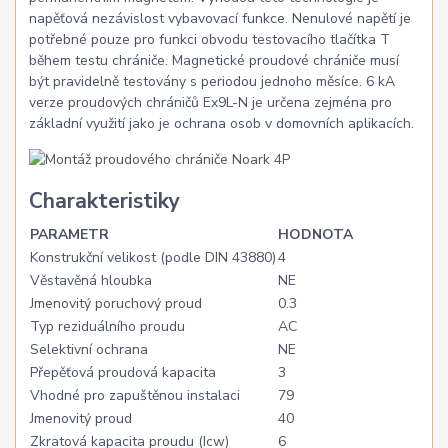
napěťová nezávislost vybavovací funkce. Nenulové napětí je
potřebné pouze pro funkci obvodu testovacího tlačítka T
během testu chrániče. Magnetické proudové chrániče musí
být pravidelně testovány s periodou jednoho měsíce. 6 kA
verze proudových chráničů Ex9L-N je určena zejména pro
základní využití jako je ochrana osob v domovních aplikacích.
Charakteristiky
PARAMETR
HODNOTA
Konstrukční velikost (podle DIN 43880)
4
Věstavěná hloubka
NE
Jmenovitý poruchový proud
0.3
Typ reziduálního proudu
AC
Selektivní ochrana
NE
Přepěťová proudová kapacita
3
Vhodné pro zapuštěnou instalaci
79
Jmenovitý proud
40
Zkratová kapacita proudu (Icw)
6