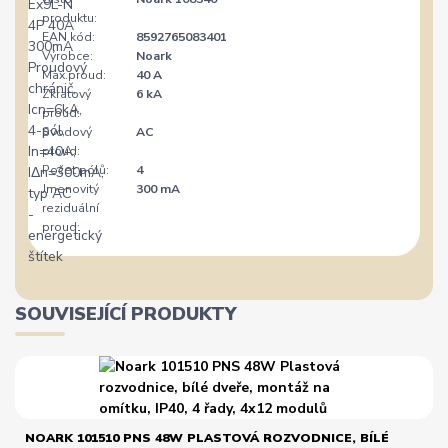
produktu:
EAN kód:
8592765083401
Výrobce:
Noark
Max.proud:
40 A
Zkratový
6 kA
proud:
Svodový
AC
proud:
Počet pólů:
4
Jmenovitý
300 mA
reziduální
proud:
SOUVISEJÍCÍ PRODUKTY
NOARK 101510 PNS 48W PLASTOVÁ ROZVODNICE, BÍLÉ