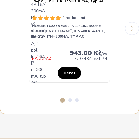
NOARK 108339
1 hodnocení
PROUDOVÝ CH
NOARK 108338 EX9L-N 4P 16A 300MA
IN=25A, I?N=
PROUDOVÝ CHRÁNIČ, ICN=6KA, 4-PÓL,
IN=16A, I?N=300MA, TYP AC
943,00 Kč
/
ks
NA DOTAZ
NA DOTAZ
779,34 Kč
bez DPH
Detail