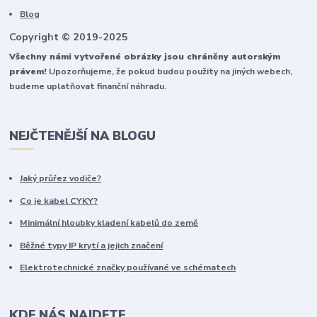
Blog
Copyright © 2019-2025
Všechny námi vytvořené obrázky jsou chráněny autorským
právem!
Upozorňujeme, že pokud budou použity na jiných webech,
budeme uplatňovat finanční náhradu.
NEJČTENĚJŠÍ NA BLOGU
Jaký průřez vodiče?
Co je kabel CYKY?
Minimální hloubky kladení kabelů do země
Běžné typy IP krytí a jejich značení
Elektrotechnické značky používané ve schématech
KDE NÁS NAJDETE