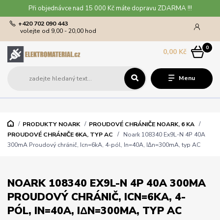
Při objednávce nad 15 000 Kč máte dopravu ZDARMA !!!
+420 702 090 443
volejte od 9,00 - 20,00 hod
0
0,00 Kč
Menu
PRODUKTY NOARK
PROUDOVÉ CHRÁNIČE NOARK, 6 KA
PROUDOVÉ CHRÁNIČE 6KA, TYP AC
Noark 108340 Ex9L-N 4P 40A
300mA Proudový chránič, Icn=6kA, 4-pól, In=40A, IΔn=300mA, typ AC
NOARK 108340 EX9L-N 4P 40A 300MA
PROUDOVÝ CHRÁNIČ, ICN=6KA, 4-
PÓL, IN=40A, IΔN=300MA, TYP AC