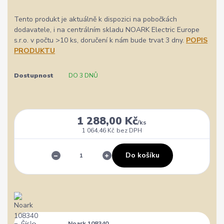
Tento produkt je aktuálně k dispozici na pobočkách
dodavatele, i na centrálním skladu NOARK Electric Europe
s.r.o. v počtu >10 ks, doručení k nám bude trvat 3 dny.
POPIS
PRODUKTU
Dostupnost
DO 3 DNŮ
1 288,00 Kč
/
ks
1 064,46 Kč
bez DPH
Do košíku
Číslo
Noark 108340