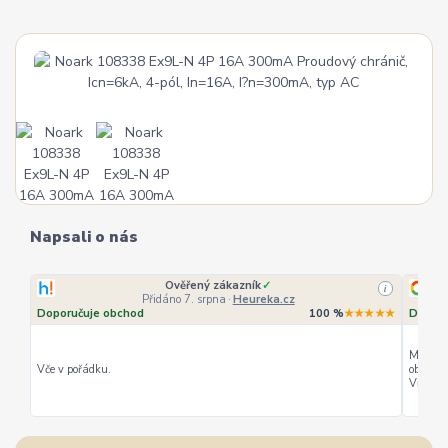
Napsali o nás
Ověřený zákazník
✓
i
Přidáno 7. srpna
·
Heureka.cz
Doporučuje obchod
100 %
★★★★★
Doporuč
Můžu hod
Vče v pořádku.
objednávk
Vřele dop