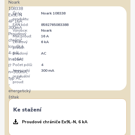
Číslo
Noark 108338
produktu:
EAN kód:
8592765083388
Výrobce:
Noark
Max.proud:
16 A
Zkratový
6 kA
proud:
Svodový
AC
proud:
Počet pólů:
4
Jmenovitý
300 mA
reziduální
proud:
Ke stažení
Proudové chrániče Ex9L-N, 6 kA