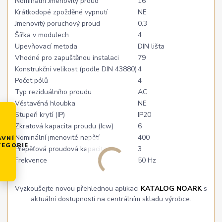
Nominální Jmenovitý proud
16
Krátkodopé zpožděné vypnutí
NE
Jmenovitý poruchový proud
0.3
Šířka v modulech
4
Upevňovací metoda
DIN lišta
Vhodné pro zapuštěnou instalaci
79
Konstrukční velikost (podle DIN 43880)
4
Počet pólů
4
Typ reziduálního proudu
AC
Věstavěná hloubka
NE
Stupeň krytí (IP)
IP20
Zkratová kapacita proudu (Icw)
6
Nominální jmenovité napětí
400
AVNÍ
TEGORIE
Přepěťová proudová kapacita
3
Frekvence
50 Hz
Vyzkoušejte novou přehlednou aplikaci
KATALOG NOARK
s
aktuální dostupností na centrálním skladu výrobce.