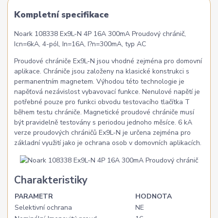
Kompletní specifikace
Noark 108338 Ex9L-N 4P 16A 300mA Proudový chránič,
Icn=6kA, 4-pól, In=16A, I?n=300mA, typ AC
Proudové chrániče Ex9L-N jsou vhodné zejména pro domovní
aplikace. Chrániče jsou založeny na klasické konstrukci s
permanentním magnetem. Výhodou této technologie je
napěťová nezávislost vybavovací funkce. Nenulové napětí je
potřebné pouze pro funkci obvodu testovacího tlačítka T
během testu chrániče. Magnetické proudové chrániče musí
být pravidelně testovány s periodou jednoho měsíce. 6 kA
verze proudových chráničů Ex9L-N je určena zejména pro
základní využití jako je ochrana osob v domovních aplikacích.
Charakteristiky
PARAMETR
HODNOTA
Selektivní ochrana
NE