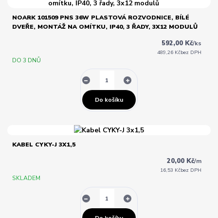
NOARK 101509 PNS 36W PLASTOVÁ ROZVODNICE, BÍLÉ
DVEŘE, MONTÁŽ NA OMÍTKU, IP40, 3 ŘADY, 3X12 MODULŮ
592,00 Kč
/
ks
489,26 Kč
bez DPH
DO 3 DNŮ
Do košíku
KABEL CYKY-J 3X1,5
20,00 Kč
/
m
16,53 Kč
bez DPH
SKLADEM
Do košíku