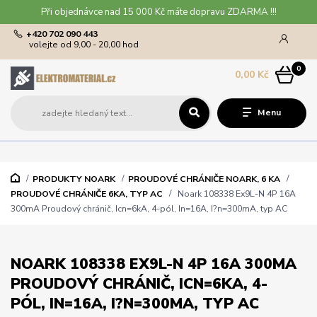
Při objednávce nad 15 000 Kč máte dopravu ZDARMA !!!
+420 702 090 443
volejte od 9,00 - 20,00 hod
0
0,00 Kč
Menu
PRODUKTY NOARK
PROUDOVÉ CHRÁNIČE NOARK, 6 KA
PROUDOVÉ CHRÁNIČE 6KA, TYP AC
Noark 108338 Ex9L-N 4P 16A
300mA Proudový chránič, Icn=6kA, 4-pól, In=16A, I?n=300mA, typ AC
NOARK 108338 EX9L-N 4P 16A 300MA
PROUDOVÝ CHRÁNIČ, ICN=6KA, 4-
PÓL, IN=16A, I?N=300MA, TYP AC