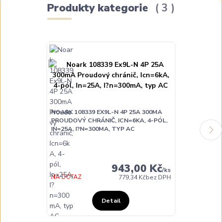
Produkty kategorie
3
NOARK 108339 EX9L-N 4P 25A 300MA
NOARK 108340
PROUDOVÝ CHRÁNIČ, ICN=6KA, 4-PÓL,
PROUDOVÝ CH
IN=25A, I?N=300MA, TYP AC
IN=40A, IΔN=
DO 3 DNŮ
943,00 Kč
/
ks
NA DOTAZ
779,34 Kč
bez DPH
Detail