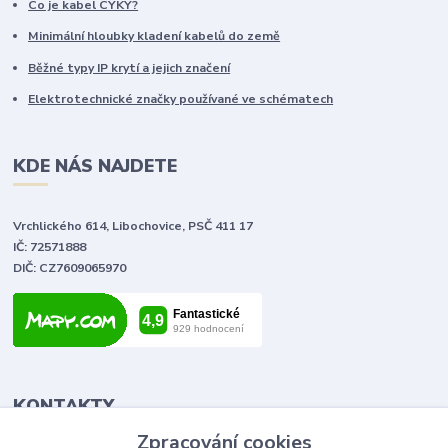
Co je kabel CYKY?
Minimální hloubky kladení kabelů do země
Běžné typy IP krytí a jejich značení
Elektrotechnické značky používané ve schématech
KDE NÁS NAJDETE
Vrchlického 614, Libochovice, PSČ 411 17
IČ: 72571888
DIČ: CZ7609065970
KONTAKTY
Zpracování cookies