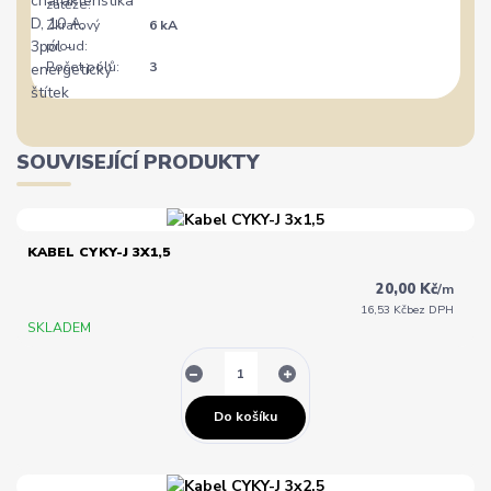
zátěže:
Zkratový
6 kA
proud:
Počet pólů:
3
SOUVISEJÍCÍ PRODUKTY
KABEL CYKY-J 3X1,5
20,00 Kč
/
m
16,53 Kč
bez DPH
SKLADEM
Do košíku