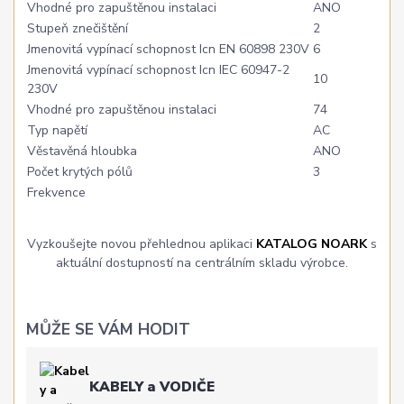
Vhodné pro zapuštěnou instalaci
ANO
Stupeň znečištění
2
Jmenovitá vypínací schopnost Icn EN 60898 230V
6
Jmenovitá vypínací schopnost Icn IEC 60947-2
10
230V
Vhodné pro zapuštěnou instalaci
74
Typ napětí
AC
Věstavěná hloubka
ANO
Počet krytých pólů
3
Frekvence
Vyzkoušejte novou přehlednou aplikaci
KATALOG NOARK
s
aktuální dostupností na centrálním skladu výrobce.
MŮŽE SE VÁM HODIT
KABELY a VODIČE