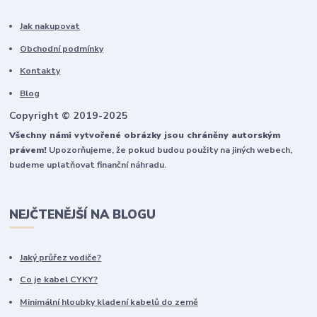
Jak nakupovat
Obchodní podmínky
Kontakty
Blog
Copyright © 2019-2025
Všechny námi vytvořené obrázky jsou chráněny autorským
právem!
Upozorňujeme, že pokud budou použity na jiných webech,
budeme uplatňovat finanční náhradu.
NEJČTENĚJŠÍ NA BLOGU
Jaký průřez vodiče?
Co je kabel CYKY?
Minimální hloubky kladení kabelů do země