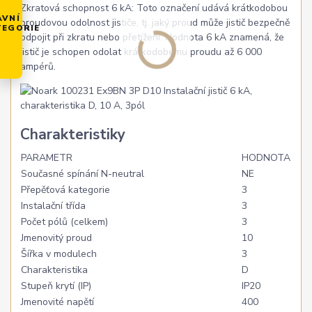
Zkratová schopnost 6 kA: Toto označení udává krátkodobou
AVNÍ
proudovou odolnost jističe, tj. jaký proud může jistič bezpečně
TEGORIE
odpojit při zkratu nebo přetížení. Hodnota 6 kA znamená, že
jistič je schopen odolat krátkodobému proudu až 6 000
ampérů.
Charakteristiky
PARAMETR
HODNOTA
Současné spínání N-neutral
NE
Přepěťová kategorie
3
Instalační třída
3
Počet pólů (celkem)
3
Jmenovitý proud
10
Šířka v modulech
3
Charakteristika
D
Stupeň krytí (IP)
IP20
Jmenovité napětí
400