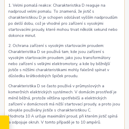
1. Velmi pomalá reakce: Charakteristika D reaguje na
nadproud velmi pomalu. To znamená, že jistič s
charakteristikou D je schopen odolávat vyšším nadproudům
po delší dobu, což je vhodné pro zařízení s vysokými
startovacími proudy, které mohou trvat několik sekund nebo
dokonce minut.
2. Ochrana zařízení s vysokým startovacím proudem:
Charakteristika D se používá tam, kde jsou zařízení s
vysokým startovacím proudem, jako jsou transformátory
nebo zařízení s velkými elektromotory, a kde by běžnější
jističe s nižšími charakteristikami mohly falešně spínat v
důsledku krátkodobých špiček proudu.
Charakteristika D se často používá v průmyslových a
komerčních elektrických systémech. V domácím prostředí je
méně běžná, protože většina spotřebičů a elektrických
zařízení v domácnosti má nižší startovací proudy, a proto jsou
obvykle používány jističe s charakteristikou C.
Hodnota 10 A určuje maximální proud, při kterém jistič spíná
a odpojuje okruh. V tomto případě je to 10 ampérů.