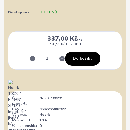
Dostupnost
DO 3 DNŮ
337,00 Kč
/
ks
278,51 Kč
bez DPH
Do košíku
Číslo
Noark 100231
produktu:
EAN kód:
8592765002327
Výrobce:
Noark
Max.proud:
10 A
Charakteristika
D