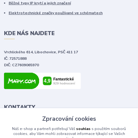
Běžné typy IP krytí a jejich značení
Elektrotechnické značky používané ve schématech
KDE NÁS NAJDETE
Vrchlického 614, Libochovice, PSČ 411 17
IČ: 72571888
DIČ: CZ7609065970
KONTAKTY
Zpracování cookies
Tomáš Vlček
Náš e-shop a partneři potřebují Váš
souhlas
s použitím souborů
+420 702 090 443
cookies, aby Vám mohli zobrazovat informace týkající se Vašich
volejte od 9,00 - 20,00 hod