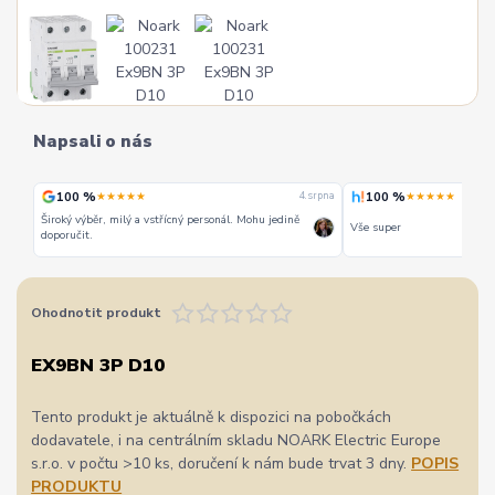
Napsali o nás
100 %
100 %
★★★★★
★★★★★
 srpna
4. srpna
Široký výběr, milý a vstřícný personál. Mohu jedině
Vše super
doporučit.
Ohodnotit produkt
EX9BN 3P D10
Tento produkt je aktuálně k dispozici na pobočkách
dodavatele, i na centrálním skladu NOARK Electric Europe
s.r.o. v počtu >10 ks, doručení k nám bude trvat 3 dny.
POPIS
PRODUKTU