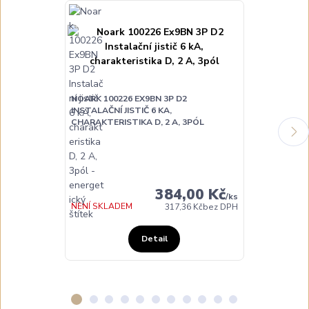
NOARK 100226 EX9BN 3P D2
NOARK 100228
INSTALAČNÍ JISTIČ 6 KA,
INSTALAČNÍ JI
CHARAKTERISTIKA D, 2 A, 3PÓL
CHARAKTERIST
DO TÝDNE
384,00 Kč
/
ks
NENÍ SKLADEM
317,36 Kč
bez DPH
Detail