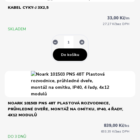
KABEL CYKY-J 3X2,5
33,00 Kč
/
m
27,27 Kč
bez DPH
SKLADEM
Do košíku
NOARK 101503 PNS 48T PLASTOVÁ ROZVODNICE,
PRŮHLEDNÉ DVEŘE, MONTÁŽ NA OMÍTKU, IP40, 4 ŘADY,
4X12 MODULŮ
839,00 Kč
/
ks
693,39 Kč
bez DPH
DO 3 DNŮ