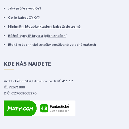
Jaký průřez vodiče?
Co je kabel CYKY?
Minimální hloubky kladení kabelů do země
Běžné typy IP krytí a jejich značení
Elektrotechnické značky používané ve schématech
KDE NÁS NAJDETE
Vrchlického 614, Libochovice, PSČ 411 17
IČ: 72571888
DIČ: CZ7609065970