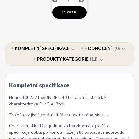
Do košíku
KOMPLETNÍ SPECIFIKACE
HODNOCENÍ
0
PRODUKTY KATEGORIE
11
Kompletní specifikace
Noark 100237 Ex9BN 3P D40 Instalační jistič 6 kA,
charakteristika D, 40 A, 3pól
Trojpólový jistič chrání tři fáze elektrického okruhu.
Charakteristika D je jednou z charakteristik jističů a
specifikuje dobu, po kterou může jistič odolávat nadproudu
nad svým nominálním proudem bez spínání. Charakteristika D