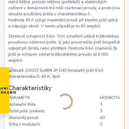
méně běžná, protože většina spotřebičů a elektrických
zařízení v domácnosti má nižší startovací proudy, a proto jsou
obvykle používány jističe s charakteristikou C.
Hodnota 40 A určuje maximální proud, při kterém jistič spíná
a odpojuje okruh. V tomto případě je to 40 ampérů.
Zkratová schopnost 6 kA: Toto označení udává krátkodobou
proudovou odolnost jističe, tj. jaký proud může jistič bezpečně
odpojit při zkratu nebo přetížení. Hodnota 6 kA znamená, že
jistič je schopen odolat krátkodobému proudu až 6 000
ampérů.
Charakteristiky
AVNÍ
TEGORIE
PARAMETR
HODNOTA
Instalační třída
3
Počet pólů (celkem)
3
Jmenovitý proud
40
Šířka v modulech
3