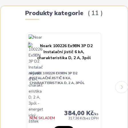
Produkty kategorie
11
NOARK 100226 EX9BN 3P D2
NOARK 100228
INSTALAČNÍ JISTIČ 6 KA,
INSTALAČNÍ JI
CHARAKTERISTIKA D, 2 A, 3PÓL
CHARAKTERIST
DO TÝDNE
384,00 Kč
/
ks
NENÍ SKLADEM
317,36 Kč
bez DPH