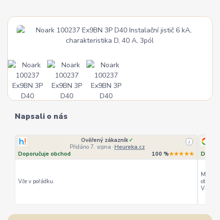
Napsali o nás
Ověřený zákazník
✓
i
Přidáno 7. srpna
·
Heureka.cz
Doporučuje obchod
100 %
★★★★★
Doporu
Můžu ho
Vče v pořádku.
objedná
Vřele d