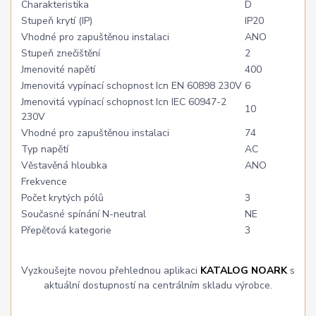
Charakteristika
D
Stupeň krytí (IP)
IP20
Vhodné pro zapuštěnou instalaci
ANO
Stupeň znečištění
2
Jmenovité napětí
400
Jmenovitá vypínací schopnost Icn EN 60898 230V
6
Jmenovitá vypínací schopnost Icn IEC 60947-2
10
230V
Vhodné pro zapuštěnou instalaci
74
Typ napětí
AC
Věstavěná hloubka
ANO
Frekvence
Počet krytých pólů
3
Současné spínání N-neutral
NE
Přepěťová kategorie
3
Vyzkoušejte novou přehlednou aplikaci
KATALOG NOARK
s
aktuální dostupností na centrálním skladu výrobce.