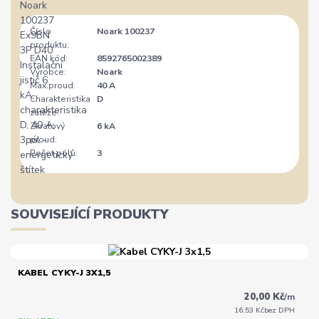
Číslo
Noark 100237
produktu:
EAN kód:
8592765002389
Výrobce:
Noark
Max.proud:
40 A
Charakteristika
D
zátěže:
Zkratový
6 kA
proud:
Počet pólů:
3
SOUVISEJÍCÍ PRODUKTY
KABEL CYKY-J 3X1,5
20,00 Kč
/
m
16,53 Kč
bez DPH