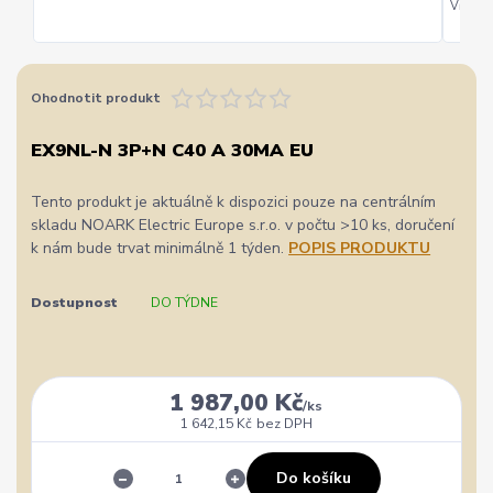
Vřele d
Ohodnotit produkt
EX9NL-N 3P+N C40 A 30MA EU
Tento produkt je aktuálně k dispozici pouze na centrálním
skladu NOARK Electric Europe s.r.o. v počtu >10 ks, doručení
k nám bude trvat minimálně 1 týden.
POPIS PRODUKTU
Dostupnost
DO TÝDNE
1 987,00 Kč
/
ks
1 642,15 Kč
bez DPH
Do košíku