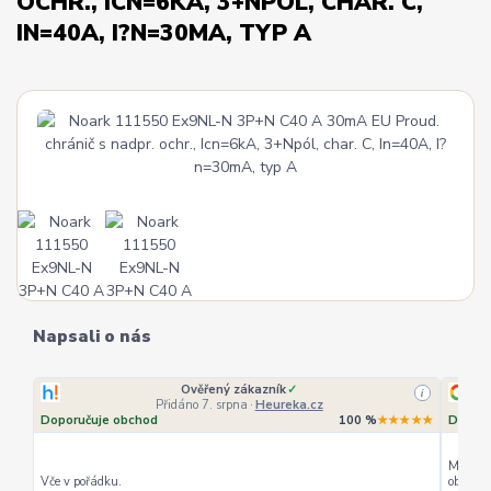
OCHR., ICN=6KA, 3+NPÓL, CHAR. C,
IN=40A, I?N=30MA, TYP A
Napsali o nás
Ověřený zákazník
✓
i
Přidáno 7. srpna
·
Heureka.cz
Doporučuje obchod
100 %
★★★★★
Doporu
Můžu ho
Vče v pořádku.
objedná