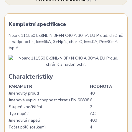
Kompletní specifikace
Noark 111550 Ex9NL-N 3P+N C40 A 30mA EU Proud. chránič
s nadpr. ochr., Icn=6kA, 3+Npól, char. C, In=40A, I?n=30mA,
typ A
Charakteristiky
PARAMETR
HODNOTA
Jmenovitý proud
40
Jmenová vypící schopnost zkratu EN 60898
6
Stupeň znečištění
2
Typ napětí
AC
Jmenovité napětí
400
Počet pólů (celkem)
4