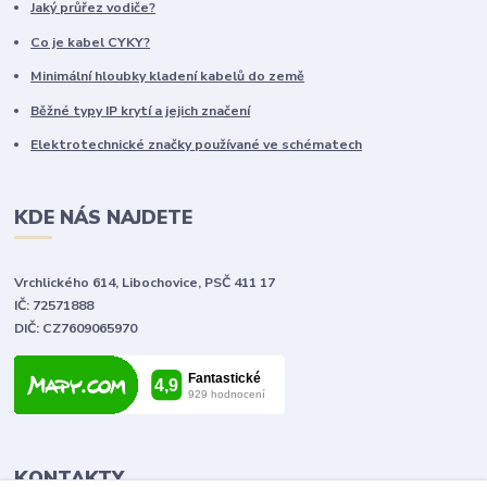
Jaký průřez vodiče?
Co je kabel CYKY?
Minimální hloubky kladení kabelů do země
Běžné typy IP krytí a jejich značení
Elektrotechnické značky používané ve schématech
KDE NÁS NAJDETE
Vrchlického 614, Libochovice, PSČ 411 17
IČ: 72571888
DIČ: CZ7609065970
KONTAKTY