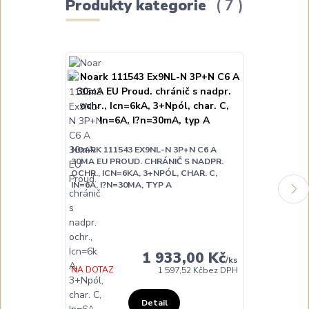
Produkty kategorie
7
NOARK 111543 EX9NL-N 3P+N C6 A
NOARK 111544
30MA EU PROUD. CHRÁNIČ S NADPR.
30MA EU PRO
OCHR., ICN=6KA, 3+NPÓL, CHAR. C,
OCHR., ICN=6
IN=6A, I?N=30MA, TYP A
IN=10A, I?N=
DO TÝDNE
1 933,00 Kč
/
ks
NA DOTAZ
1 597,52 Kč
bez DPH
Detail