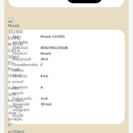
Číslo
Noark 111550
produktu:
EAN kód:
8592765115508
Výrobce:
Noark
Max.proud:
40 A
Charakteristika
C
zátěže:
Zkratový
6 kA
proud:
Svodový
A
proud:
Počet pólů:
3+N
Jmenovitý
30 mA
reziduální
proud: