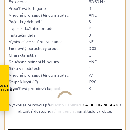
Frekvence
50/60 Hz
Přepěťová kategorie
3
Vhodné pro zapuštěnou instalaci
ANO
Počet krytých pólů
3
Typ reziduálního proudu
A
Instalační třída
3
Vypínací verze Anti Nuisance
NE
Jmenovitý poruchový proud
0.03
Charakteristika
C
Současné spínání N-neutral
ANO
Šířka v modulech
4
Vhodné pro zapuštěnou instalaci
77
Stupeň krytí (IP)
IP20
AVNÍ
Přepěťová proudová kapacita
3
TEGORIE
Vyzkoušejte novou přehlednou aplikaci
KATALOG NOARK
s
aktuální dostupností na centrálním skladu výrobce.