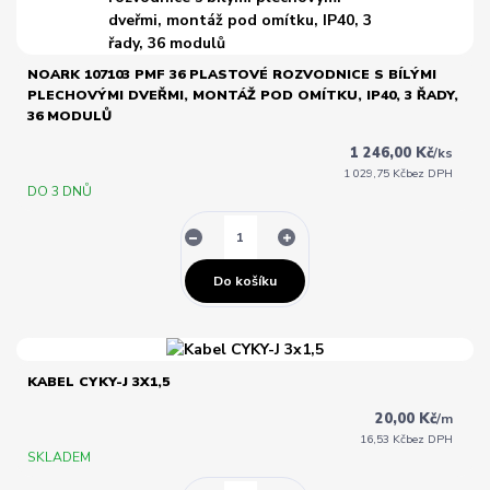
NOARK 107103 PMF 36 PLASTOVÉ ROZVODNICE S BÍLÝMI
PLECHOVÝMI DVEŘMI, MONTÁŽ POD OMÍTKU, IP40, 3 ŘADY,
36 MODULŮ
1 246,00 Kč
/
ks
1 029,75 Kč
bez DPH
DO 3 DNŮ
Do košíku
KABEL CYKY-J 3X1,5
20,00 Kč
/
m
16,53 Kč
bez DPH
SKLADEM