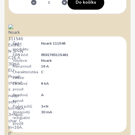
Do košíku
Číslo
Noark 111546
produktu:
EAN kód:
8592765115461
Výrobce:
Noark
Max.proud:
16 A
Charakteristika
C
zátěže:
Zkratový
6 kA
proud:
Svodový
A
proud:
Počet pólů:
3+N
Jmenovitý
30 mA
reziduální
proud: