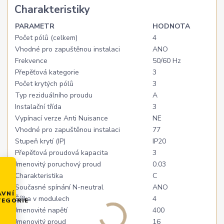
Charakteristiky
PARAMETR
HODNOTA
Počet pólů (celkem)
4
Vhodné pro zapuštěnou instalaci
ANO
Frekvence
50/60 Hz
Přepěťová kategorie
3
Počet krytých pólů
3
Typ reziduálního proudu
A
Instalační třída
3
Vypínací verze Anti Nuisance
NE
Vhodné pro zapuštěnou instalaci
77
Stupeň krytí (IP)
IP20
Přepěťová proudová kapacita
3
Jmenovitý poruchový proud
0.03
Charakteristika
C
Současné spínání N-neutral
ANO
AVNÍ
Šířka v modulech
4
TEGORIE
Jmenovité napětí
400
Jmenovitý proud
16