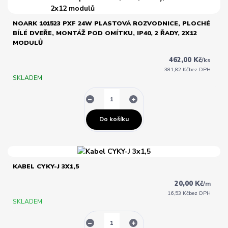
NOARK 101523 PXF 24W PLASTOVÁ ROZVODNICE, PLOCHÉ
BÍLÉ DVEŘE, MONTÁŽ POD OMÍTKU, IP40, 2 ŘADY, 2X12
MODULŮ
462,00 Kč
/
ks
381,82 Kč
bez DPH
SKLADEM
Do košíku
KABEL CYKY-J 3X1,5
20,00 Kč
/
m
16,53 Kč
bez DPH
SKLADEM