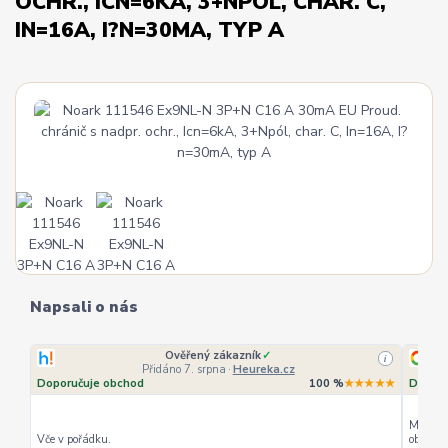
OCHR., ICN=6KA, 3+NPÓL, CHAR. C,
IN=16A, I?N=30MA, TYP A
Napsali o nás
Ověřený zákazník
✓
i
Přidáno 7. srpna
·
Heureka.cz
Doporučuje obchod
100 %
★★★★★
Doporu
Můžu ho
Vče v pořádku.
objedná