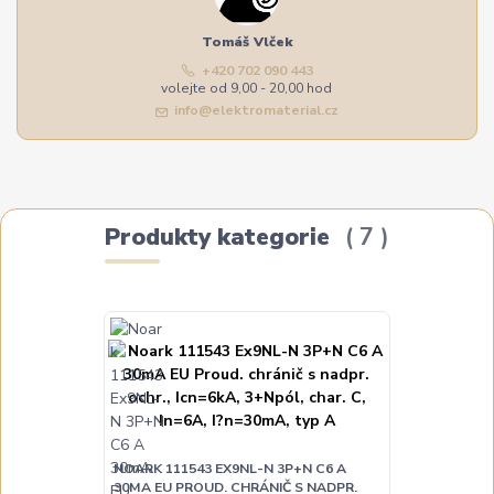
Tomáš Vlček
+420 702 090 443
volejte od 9,00 - 20,00 hod
info@elektromaterial.cz
Produkty kategorie
7
NOARK 111543 EX9NL-N 3P+N C6 A
NOARK 111544
30MA EU PROUD. CHRÁNIČ S NADPR.
30MA EU PRO