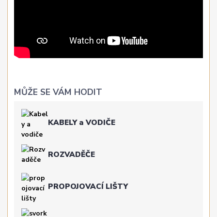
MŮŽE SE VÁM HODIT
KABELY a VODIČE
ROZVADĚČE
PROPOJOVACÍ LIŠTY