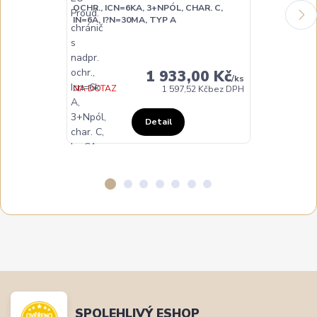
OCHR., ICN=6KA, 3+NPÓL, CHAR. C,
OCHR., ICN=6
IN=6A, I?N=30MA, TYP A
IN=10A, I?N=
DO TÝDNE
1 933,00 Kč
/
ks
NA DOTAZ
1 597,52 Kč
bez DPH
Detail
SPOLEHLIVÝ ESHOP