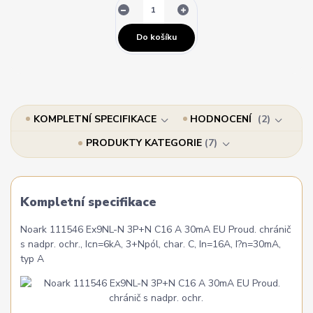
Do košíku
KOMPLETNÍ SPECIFIKACE
HODNOCENÍ
2
PRODUKTY KATEGORIE
7
Kompletní specifikace
Noark 111546 Ex9NL-N 3P+N C16 A 30mA EU Proud. chránič
s nadpr. ochr., Icn=6kA, 3+Npól, char. C, In=16A, I?n=30mA,
typ A