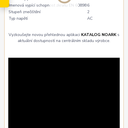
Jmenová vypící schopnost zkratu EN 60898
6
Stupeň znečištění
2
Typ napětí
AC
Vyzkoušejte novou přehlednou aplikaci
KATALOG NOARK
s
aktuální dostupností na centrálním skladu výrobce.