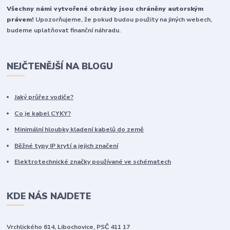
Všechny námi vytvořené obrázky jsou chráněny autorským
právem!
Upozorňujeme, že pokud budou použity na jiných webech,
budeme uplatňovat finanční náhradu.
NEJČTENĚJŠÍ NA BLOGU
Jaký průřez vodiče?
Co je kabel CYKY?
Minimální hloubky kladení kabelů do země
Běžné typy IP krytí a jejich značení
Elektrotechnické značky používané ve schématech
KDE NÁS NAJDETE
Vrchlického 614, Libochovice, PSČ 411 17