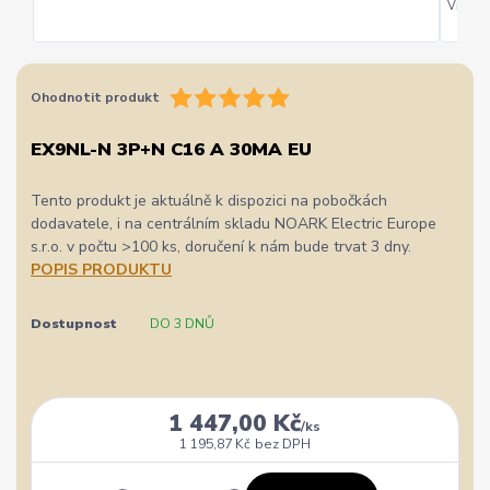
Vřele d
Ohodnotit produkt
EX9NL-N 3P+N C16 A 30MA EU
Tento produkt je aktuálně k dispozici na pobočkách
dodavatele, i na centrálním skladu NOARK Electric Europe
s.r.o. v počtu >100 ks, doručení k nám bude trvat 3 dny.
POPIS PRODUKTU
Dostupnost
DO 3 DNŮ
1 447,00 Kč
/
ks
1 195,87 Kč
bez DPH