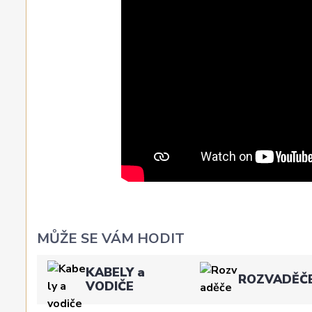
MŮŽE SE VÁM HODIT
KABELY a
ROZVADĚČ
VODIČE