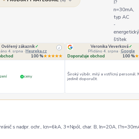
Ověřený zákazník
✓
Veronika Veverková
✓
i
dáno 4. srpna
·
Heureka.cz
Přidáno 4. srpna
·
Google
obchod
100 %
★★★★★
Doporučuje obchod
100 %
★
Široký výběr, milý a vstřícný personál.
zení
ceny
+
jedině doporučit.
 s nadpr. ochr., Icn=6kA, 3+Npól, char. B, In=20A, I?n=30m