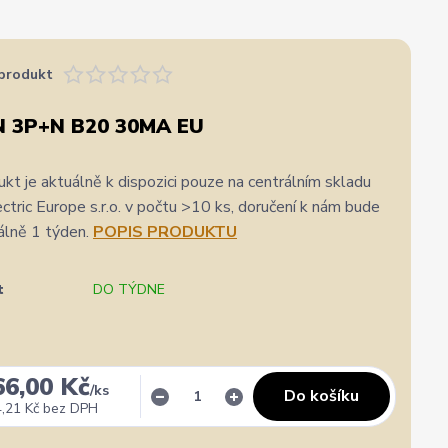
produkt
N 3P+N B20 30MA EU
kt je aktuálně k dispozici pouze na centrálním skladu
ric Europe s.r.o. v počtu >10 ks, doručení k nám bude
álně 1 týden.
POPIS PRODUKTU
t
DO TÝDNE
66,00 Kč
/
ks
Do košíku
,21 Kč
bez DPH