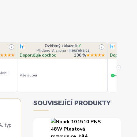
Ověřený zákazník
✓
O
i
i
Přidáno 3. srpna
·
Heureka.cz
Přidá
★★★★
Doporučuje obchod
100 %
★★★★★
Doporučuje o
»
 Mohu
Vše super
PERFEKTNÍ 
+
SOUVISEJÍCÍ PRODUKTY
A, typ