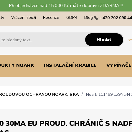
Při objednávce nad 15 000 Kč máte dopravu ZDARMA !!!
ty
Vrácení zboží
Recenze
GDPR
Blog
+420 702 090 4
Hledat
v
DUKTY NOARK
INSTALAČNÍ KRABICE
VYPÍNAČE
PROUDOVOU OCHRANOU NOARK, 6 KA
Noark 111499 Ex9NL-N 3P
0 30MA EU PROUD. CHRÁNIČ S NADPR