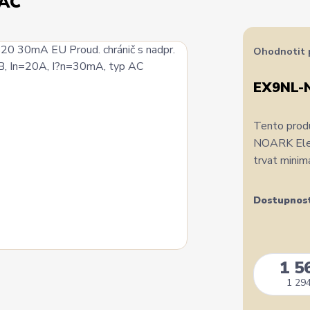
 AC
Ohodnotit 
EX9NL-
Tento produ
NOARK Elect
trvat minim
Dostupnos
1 5
1 294