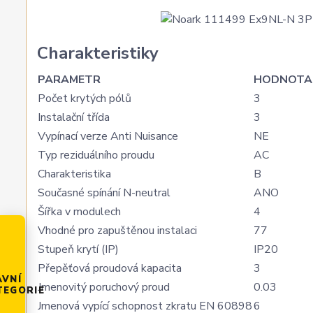
Charakteristiky
PARAMETR
HODNOTA
Počet krytých pólů
3
Instalační třída
3
Vypínací verze Anti Nuisance
NE
Typ reziduálního proudu
AC
Charakteristika
B
Současné spínání N-neutral
ANO
Šířka v modulech
4
Vhodné pro zapuštěnou instalaci
77
Stupeň krytí (IP)
IP20
Přepěťová proudová kapacita
3
AVNÍ
Jmenovitý poruchový proud
0.03
TEGORIE
Jmenová vypící schopnost zkratu EN 60898
6