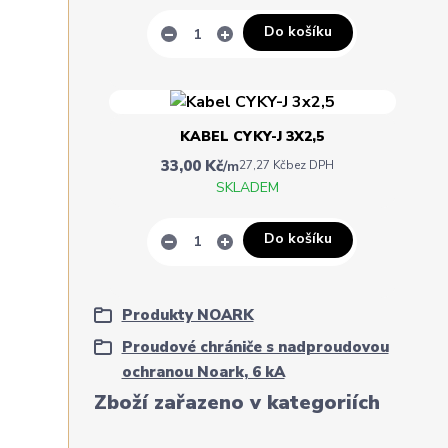
Do košíku
KABEL CYKY-J 3X2,5
33,00 Kč
/
m
27,27 Kč
bez DPH
SKLADEM
Do košíku
Produkty NOARK
Proudové chrániče s nadproudovou
ochranou Noark, 6 kA
Zboží zařazeno v kategoriích