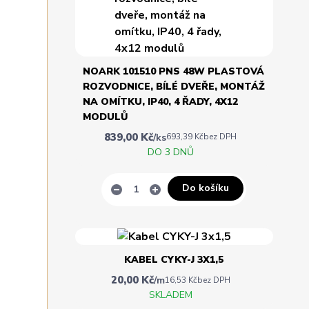
NOARK 101510 PNS 48W PLASTOVÁ
ROZVODNICE, BÍLÉ DVEŘE, MONTÁŽ
NA OMÍTKU, IP40, 4 ŘADY, 4X12
MODULŮ
839,00 Kč
/
ks
693,39 Kč
bez DPH
DO 3 DNŮ
Do košíku
KABEL CYKY-J 3X1,5
20,00 Kč
/
m
16,53 Kč
bez DPH
SKLADEM