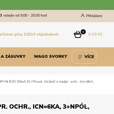
43
volejte od 9,00 - 20,00 hod
Přihlášení
0
0,00 Kč
yřízeno přes 52310 objednávek
 A ZÁSUVKY
WAGO SVORKY
VÍCE
+N B20 30mA EU Proud. chránič s nadpr. ochr., Icn=6kA,
. OCHR., ICN=6KA, 3+NPÓL,