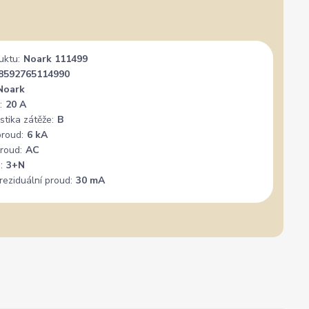
uktu:
Noark 111499
8592765114990
Noark
:
20 A
stika zátěže:
B
proud:
6 kA
roud:
AC
:
3+N
reziduální proud:
30 mA