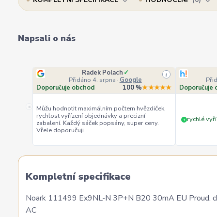
Napsali o nás
Radek Polach
✓
i
Přidáno 4. srpna
·
Google
Při
Doporučuje obchod
100 %
★★★★★
Doporučuje 
«
Můžu hodnotit maximálním počtem hvězdiček,
rychlost vyřízení objednávky a precizní
rychlé vyří
+
zabalení. Každý sáček popsány, super ceny.
Vřele doporučuji
Kompletní specifikace
Noark 111499 Ex9NL-N 3P+N B20 30mA EU Proud. chránič
AC