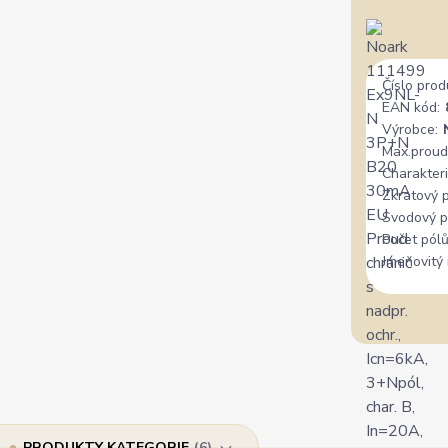
Číslo prod
EAN kód:
Výrobce:
Max.proud
Charakteri
Zkratový 
Svodový p
Počet pólů
Jmenovitý 
PRODUKTY KATEGORIE
6