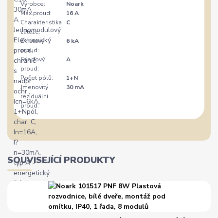
Výrobce:
Noark
Max.proud:
16 A
Charakteristika
C
zátěže:
Zkratový
6 kA
proud:
Svodový
A
proud:
Počet pólů:
1+N
Jmenovitý
30 mA
reziduální
proud:
SOUVISEJÍCÍ PRODUKTY