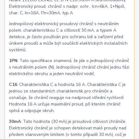
Elektronický proud. chránič s nadpr. ochr., Icn=6kA, 1+Npól,
char. C, In=16A, I?n=30mA, typ A
Jednopólový elektronický proudový chránič s neutrálním
polem, charakteristikou C a citlivostí 30 mA, a typem A
detekce, je často používán pro ochranu lidí a zařízení před
únikem proudů a může být součástí elektrických instalačních
systémů.
1PN
: Tato specifikace znamená, že jde o jednopólový chránič
s neutrálním polem (N). Jednopólový chránič chrání jednu fázi
elektrického okruhu a jeden neutrální vodič.
C16
: Charakteristika C a hodnota 16 A. Charakteristika C je
jednou ze standardních charakteristik pro chrániče a
označuje, že chránič reaguje na nadproud střední rychlostí.
Hodnota 16 A určuje maximální proud, při kterém chránič
spíná a odpojuje okruh.
30mA
: Tato hodnota (30 mA) je proudová citlivost chrániče.
Elektronický chránič je schopen detekovat malé proudy nad
předem stanoveným limitem (v tomto případě 30 mA), což je