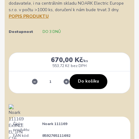
dodavatele, i na centrálním skladu NOARK Electric Europe
s.r.o. v počtu >1000 ks, doručení k nám bude trvat 3 dny.
POPIS PRODUKTU
Dostupnost
DO 3 DNŮ
670,00 Kč
/
ks
553,72 Kč
bez DPH
Do košíku
Číslo
Noark 111169
produktu:
EAN kód:
8592765111692