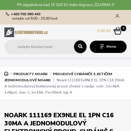
Při objednávce nad 15 000 Kč máte dopravu ZDARMA !!!
+420 702 090 443
volejte od 9,00 - 20,00 hod
0
0,00 Kč
Menu
PRODUKTY NOARK
PROUDOVÉ CHRÁNIČE S JISTIČEM
JEDNOMODULOVÉ NOARK
Noark 111169 Ex9NLE EL 1PN C16 30mA
A Jednomodulový Elektronický proud. chránič s nadpr. ochr., Icn=6kA,
1+Npól, char. C, In=16A, I?n=30mA, typ A
NOARK 111169 EX9NLE EL 1PN C16
30MA A JEDNOMODULOVÝ