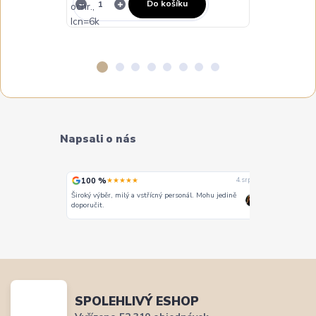
Do košíku
Napsali o nás
100 %
100 %
★★★★★
★
4. srpna
4. srpna
Široký výběr, milý a vstřícný personál. Mohu jedině
Vše super
doporučit.
SPOLEHLIVÝ ESHOP