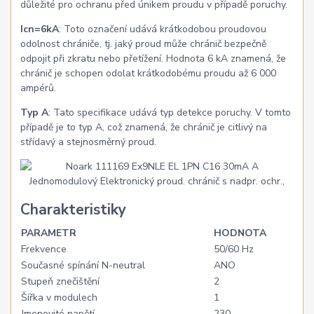
důležité pro ochranu před únikem proudu v případě poruchy.
Icn=6kA
: Toto označení udává krátkodobou proudovou
odolnost chrániče, tj. jaký proud může chránič bezpečně
odpojit při zkratu nebo přetížení. Hodnota 6 kA znamená, že
chránič je schopen odolat krátkodobému proudu až 6 000
ampérů.
Typ A
: Tato specifikace udává typ detekce poruchy. V tomto
případě je to typ A, což znamená, že chránič je citlivý na
střídavý a stejnosměrný proud.
Charakteristiky
PARAMETR
HODNOTA
Frekvence
50/60 Hz
Současné spínání N-neutral
ANO
Stupeň znečištění
2
Šířka v modulech
1
Jmenovité napětí
230