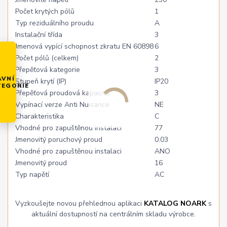
Počet krytých pólů
1
Typ reziduálního proudu
A
Instalační třída
3
Jmenová vypící schopnost zkratu EN 60898
6
Počet pólů (celkem)
2
Přepěťová kategorie
3
AVNÍ
Stupeň krytí (IP)
IP20
TEGORIE
Přepěťová proudová kapacita
3
Vypínací verze Anti Nuisance
NE
Charakteristika
C
Vhodné pro zapuštěnou instalaci
77
Jmenovitý poruchový proud
0.03
Vhodné pro zapuštěnou instalaci
ANO
Jmenovitý proud
16
Typ napětí
AC
Vyzkoušejte novou přehlednou aplikaci
KATALOG NOARK
s
aktuální dostupností na centrálním skladu výrobce.