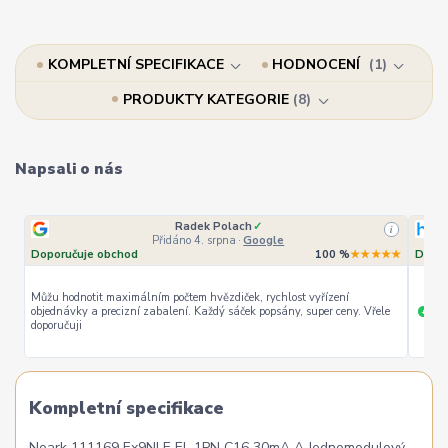
KOMPLETNÍ SPECIFIKACE
HODNOCENÍ
1
PRODUKTY KATEGORIE
8
Napsali o nás
Radek Polach
✓
i
Přidáno 4. srpna
·
Google
Doporučuje obchod
100 %
★★★★★
Dopor
Můžu hodnotit maximálním počtem hvězdiček, rychlost vyřízení
objednávky a precizní zabalení. Každý sáček popsány, super ceny. Vřele
ryc
+
doporučuji
Kompletní specifikace
Noark 111169 Ex9NLE EL 1PN C16 30mA A Jednomodulový