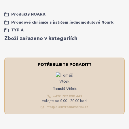
Produkty NOARK
Proudové chrániče s jističem jednomodulové Noark
TYP A
Zboží zařazeno v kategoriích
POTŘEBUJETE PORADIT?
Tomáš Vlček
+420 702 090 443
volejte od 9,00 - 20,00 hod
info@elektromaterial.cz