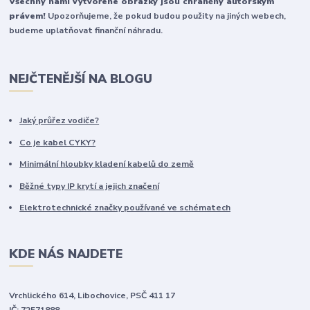
Všechny námi vytvořené obrázky jsou chráněny autorským
právem!
Upozorňujeme, že pokud budou použity na jiných webech,
budeme uplatňovat finanční náhradu.
NEJČTENĚJŠÍ NA BLOGU
Jaký průřez vodiče?
Co je kabel CYKY?
Minimální hloubky kladení kabelů do země
Běžné typy IP krytí a jejich značení
Elektrotechnické značky používané ve schématech
KDE NÁS NAJDETE
Vrchlického 614, Libochovice, PSČ 411 17
IČ: 72571888