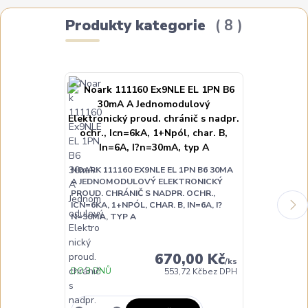
Produkty kategorie
8
NOARK 111160 EX9NLE EL 1PN B6 30MA
A JEDNOMODULOVÝ ELEKTRONICKÝ
NOARK 111161
PROUD. CHRÁNIČ S NADPR. OCHR.,
30MA A JED
ICN=6KA, 1+NPÓL, CHAR. B, IN=6A, I?
ELEKTRONICK
N=30MA, TYP A
NADPR. OCHR.
CHAR. B, IN=1
670,00 Kč
/
ks
DO 3 DNŮ
DO 3 DNŮ
553,72 Kč
bez DPH