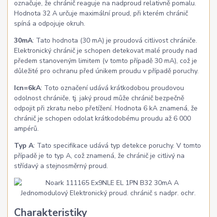
označuje, že chránič reaguje na nadproud relativně pomalu.
Hodnota 32 A určuje maximální proud, při kterém chránič
spíná a odpojuje okruh.
30mA
: Tato hodnota (30 mA) je proudová citlivost chrániče.
Elektronický chránič je schopen detekovat malé proudy nad
předem stanoveným limitem (v tomto případě 30 mA), což je
důležité pro ochranu před únikem proudu v případě poruchy.
Icn=6kA
: Toto označení udává krátkodobou proudovou
odolnost chrániče, tj. jaký proud může chránič bezpečně
odpojit při zkratu nebo přetížení. Hodnota 6 kA znamená, že
chránič je schopen odolat krátkodobému proudu až 6 000
ampérů.
Typ A
: Tato specifikace udává typ detekce poruchy. V tomto
případě je to typ A, což znamená, že chránič je citlivý na
střídavý a stejnosměrný proud.
Charakteristiky