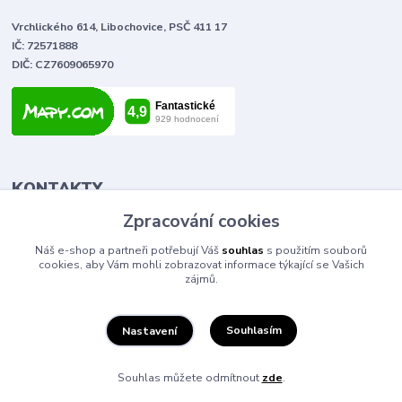
Vrchlického 614, Libochovice, PSČ 411 17
IČ: 72571888
DIČ: CZ7609065970
KONTAKTY
Zpracování cookies
Tomáš Vlček
Náš e-shop a partneři potřebují Váš
souhlas
s použitím souborů
+420 702 090 443
cookies, aby Vám mohli zobrazovat informace týkající se Vašich
volejte od 9,00 - 20,00 hod
zájmů.
info@elektromaterial.cz
Souhlasím
Nastavení
Souhlas můžete odmítnout
zde
.