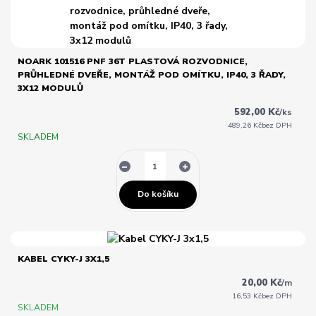
NOARK 101516 PNF 36T PLASTOVÁ ROZVODNICE,
PRŮHLEDNÉ DVEŘE, MONTÁŽ POD OMÍTKU, IP40, 3 ŘADY,
3X12 MODULŮ
592,00 Kč
/
ks
489,26 Kč
bez DPH
SKLADEM
Do košíku
KABEL CYKY-J 3X1,5
20,00 Kč
/
m
16,53 Kč
bez DPH
SKLADEM